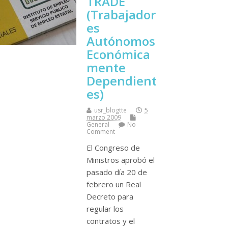
TRADE
(Trabajador
es
Autónomos
Económica
mente
Dependient
es)
usr_blogtte
5
marzo 2009
General
No
Comment
El Congreso de
Ministros aprobó el
pasado dí­a 20 de
febrero un Real
Decreto para
regular los
contratos y el