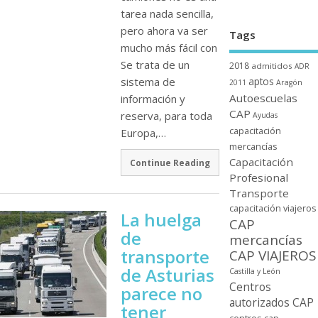
tarea nada sencilla,
pero ahora va ser
Tags
mucho más fácil con
Se trata de un
2018
admitidos
ADR
sistema de
aptos
2011
Aragón
Autoescuelas
información y
CAP
reserva, para toda
Ayudas
capacitación
Europa,…
mercancí­as
Capacitación
Continue Reading
Profesional
Transporte
capacitación viajeros
La huelga
CAP
de
mercancí­as
transporte
CAP VIAJEROS
de Asturias
Castilla y León
Centros
parece no
autorizados CAP
tener