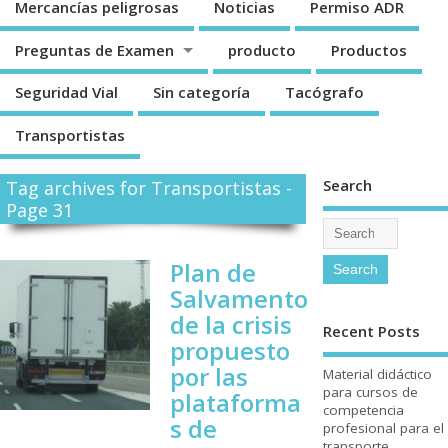
Mercancí­as peligrosas
Noticias
Permiso ADR
Preguntas de Examen
producto
Productos
Seguridad Vial
Sin categorí­a
Tacógrafo
Transportistas
Search
Tag archives for Transportistas -
Page 31
Plan de
Salvamento
de la crisis
Recent Posts
propuesto
por las
Material didáctico
para cursos de
plataforma
competencia
s de
profesional para el
transporte.