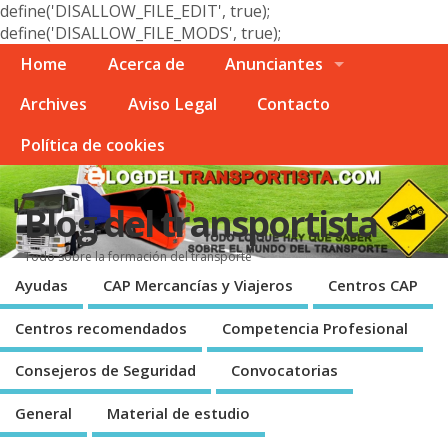
define('DISALLOW_FILE_EDIT', true);
define('DISALLOW_FILE_MODS', true);
Home
Acerca de
Anunciantes
Archives
Aviso Legal
Contacto
Polí­tica de cookies
Blog del transportista
Todo sobre la formación del transporte
Ayudas
CAP Mercancí­as y Viajeros
Centros CAP
Centros recomendados
Competencia Profesional
Consejeros de Seguridad
Convocatorias
General
Material de estudio