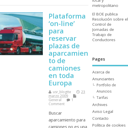
local y
metropolitano
Plataforma
El BOE publica
Resolución sobre el
‘on-line’
Control de
para
Jornadas de
Trabajo de
reservar
Conductores
plazas de
aparcamien
to de
Pages
camiones
Acerca de
en toda
Anunciantes
Europa
Portfolio de
Anuncios
usr_blogtte
23
marzo 2009
Tarifas
General
1
Comment
Archives
Aviso Legal
Buscar
Contacto
aparcamiento para
Polí­tica de cookies
camiones no es una