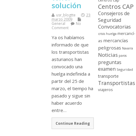
centros cap
solución
Centros CAP
Consejeros de
usr_blogtte
23
Seguridad
marzo 2009
General
No
Convocatorias
Comment
mercancí­
crisis
huelga
Ya os habí­amos
mercancí­as
as
informado de que
peligrosas
Navarra
los transportistas
Noticias
paros
asturianos han
preguntas
convocado una
examen
Seguridad
huelga indefinida a
transporte
partir del 25 de
Transportistas
marzo, el tiempo ha
viajeros
pasado y sigue sin
haber acuerdo
entre…
Continue Reading