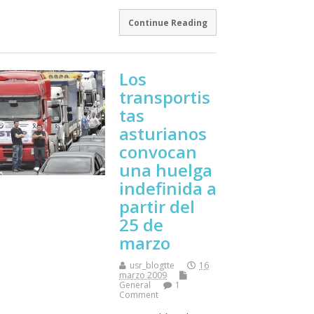
Continue Reading
Los
transportis
tas
asturianos
convocan
una huelga
indefinida a
partir del
25 de
marzo
usr_blogtte
16
marzo 2009
General
1
Comment