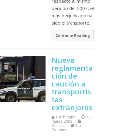
respecto al mismo
periodo del 2007, el
más perjudicado ha
sido el transporte…
Continue Reading
Nueva
reglamenta
ción de
caución a
transportis
tas
extranjeros
usr_blogtte
10
marzo 2009
General
No
Comment