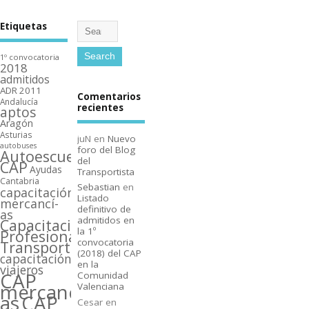
Etiquetas
1º convocatoria
2018
admitidos
ADR 2011
Comentarios
Andalucí­a
recientes
aptos
Aragón
Asturias
juN
en
Nuevo
autobuses
foro del Blog
Autoescuelas
del
CAP
Ayudas
Transportista
Cantabria
Sebastian
en
capacitación
Listado
mercancí­
definitivo de
as
admitidos en
Capacitación
la 1º
Profesional
convocatoria
Transporte
(2018) del CAP
capacitación
en la
viajeros
CAP
Comunidad
mercancí­
Valenciana
as
CAP
Cesar
en