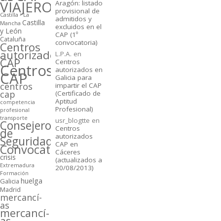
VIAJEROS
Aragón: listado
provisional de
Castilla - La
admitidos y
Castilla
Mancha
excluidos en el
y León
CAP (1º
Cataluña
convocatoria)
Centros
autorizados
L.P.A.
en
CAP
Centros
Centros
autorizados en
CAP
Galicia para
centros
impartir el CAP
cap
(Certificado de
Aptitud
competencia
Profesional)
profesional
transporte
usr_blogtte
en
Consejeros
Centros
de
autorizados
Seguridad
CAP en
Convocatorias
Cáceres
crisis
(actualizados a
Extremadura
20/08/2013)
Formación
huelga
Galicia
Madrid
mercancí­
as
mercancí­
as