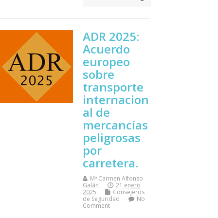
ADR 2025:
Acuerdo
europeo
sobre
transporte
internacion
al de
mercancías
peligrosas
por
carretera.
Mª Carmen Alfonso
Galán
21 enero
2025
Consejeros
de Seguridad
No
Comment