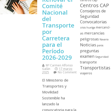
centros cap
Comité
Centros CAP
Nacional
Consejeros de
Seguridad
del
Convocatorias
Transporte
mercancí­
crisis
huelga
por
mercancí­as
as
Carretera
peligrosas
Navarra
para el
Noticias
paros
Período
preguntas
2026-2029
examen
Seguridad
transporte
Mª Carmen Alfonso
Transportistas
Galán
17 marzo
2025
No Comment
viajeros
El Ministerio de
Transportes y
Movilidad
Sostenible ha
lanzado la
convocatoria para la