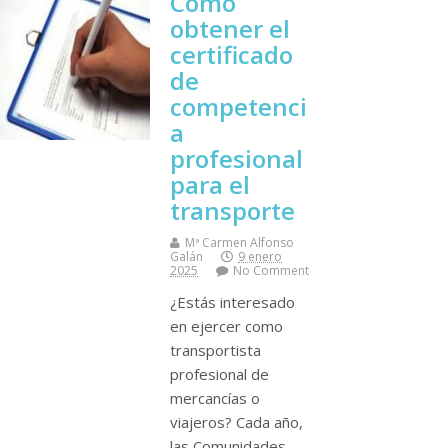
Cómo
obtener el
certificado
de
competenci
a
profesional
para el
transporte
Mª Carmen Alfonso
Galán
9 enero
2025
No Comment
¿Estás interesado
en ejercer como
transportista
profesional de
mercancías o
viajeros? Cada año,
las Comunidades