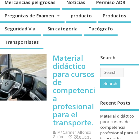
Mercancí­as peligrosas
Noticias
Permiso ADR
Preguntas de Examen
producto
Productos
Seguridad Vial
Sin categorí­a
Tacógrafo
Transportistas
Material
Search
didáctico
para cursos
de
competenci
a
Recent Posts
profesional
para el
Material didáctico
transporte.
para cursos de
competencia
Mª Carmen Alfonso
profesional para el
Galán
28 marzo
transporte.