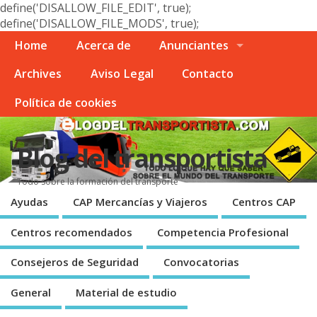
define('DISALLOW_FILE_EDIT', true);
define('DISALLOW_FILE_MODS', true);
Home
Acerca de
Anunciantes
Archives
Aviso Legal
Contacto
Polí­tica de cookies
Blog del transportista
Todo sobre la formación del transporte
Ayudas
CAP Mercancí­as y Viajeros
Centros CAP
Centros recomendados
Competencia Profesional
Consejeros de Seguridad
Convocatorias
General
Material de estudio