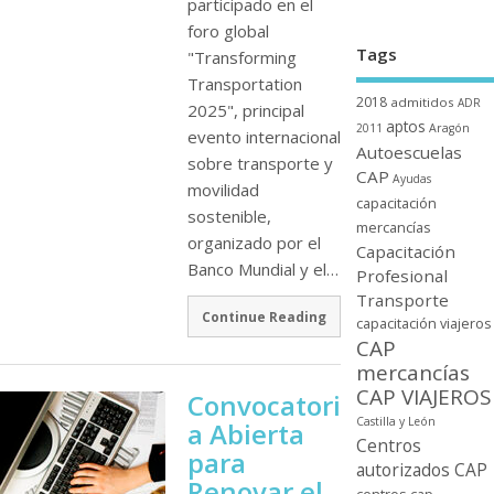
participado en el
foro global
Tags
"Transforming
Transportation
2018
admitidos
ADR
2025", principal
aptos
2011
Aragón
evento internacional
Autoescuelas
sobre transporte y
CAP
Ayudas
movilidad
capacitación
sostenible,
mercancí­as
organizado por el
Capacitación
Banco Mundial y el…
Profesional
Transporte
Continue Reading
capacitación viajeros
CAP
mercancí­as
CAP VIAJEROS
Convocatori
Castilla y León
a Abierta
Centros
para
autorizados CAP
Renovar el