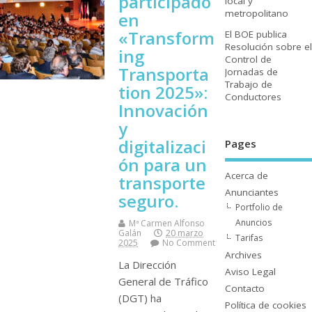
participado
local y
metropolitano
en
«Transform
El BOE publica
Resolución sobre el
ing
Control de
Transporta
Jornadas de
Trabajo de
tion 2025»:
Conductores
Innovación
y
digitalizaci
Pages
ón para un
Acerca de
transporte
Anunciantes
seguro.
Portfolio de
Anuncios
Mª Carmen Alfonso
Galán
20 marzo
Tarifas
2025
No Comment
Archives
La Dirección
Aviso Legal
General de Tráfico
Contacto
(DGT) ha
Polí­tica de cookies