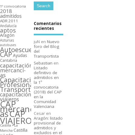
1º convocatoria
2018
admitidos
ADR 2011
Comentarios
Andalucí­a
recientes
aptos
Aragón
Asturias
juN
en
Nuevo
autobuses
foro del Blog
Autoescuelas
del
CAP
Ayudas
Transportista
Cantabria
Sebastian
en
capacitación
Listado
mercancí­
definitivo de
as
admitidos en
Capacitación
la 1º
Profesional
convocatoria
Transporte
(2018) del CAP
capacitación
en la
viajeros
CAP
Comunidad
mercancí­
Valenciana
as
CAP
Cesar
en
VIAJEROS
Aragón: listado
provisional de
Castilla - La
admitidos y
Castilla
Mancha
excluidos en el