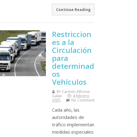
Continue Reading
Restriccion
es a la
Circulación
para
determinad
os
Vehículos
Mª Carmen Alfonso
Galán
4 febrero
2025
No Comment
Cada año, las
autoridades de
tráfico implementan
medidas especiales