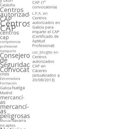
y León
CAP (1º
Cataluña
convocatoria)
Centros
autorizados
L.P.A.
en
CAP
Centros
Centros
autorizados en
CAP
Galicia para
centros
impartir el CAP
cap
(Certificado de
Aptitud
competencia
Profesional)
profesional
transporte
usr_blogtte
en
Consejeros
Centros
de
autorizados
Seguridad
CAP en
Convocatorias
Cáceres
crisis
(actualizados a
Extremadura
20/08/2013)
Formación
huelga
Galicia
Madrid
mercancí­
as
mercancí­
as
peligrosas
Navarra
Murcia
no aptos