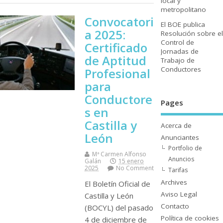
local y
metropolitano
Convocatori
El BOE publica
a 2025:
Resolución sobre el
Control de
Certificado
Jornadas de
de Aptitud
Trabajo de
Conductores
Profesional
para
Conductore
Pages
s en
Castilla y
Acerca de
León
Anunciantes
Portfolio de
Mª Carmen Alfonso
Anuncios
Galán
15 enero
2025
No Comment
Tarifas
Archives
El Boletín Oficial de
Aviso Legal
Castilla y León
Contacto
(BOCYL) del pasado
Polí­tica de cookies
4 de diciembre de