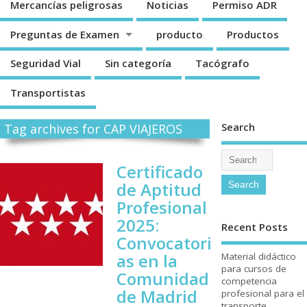
Mercancí­as peligrosas
Noticias
Permiso ADR
Preguntas de Examen
producto
Productos
Seguridad Vial
Sin categorí­a
Tacógrafo
Transportistas
Search
Tag archives for CAP VIAJEROS
Certificado
de Aptitud
Profesional
2025:
Recent Posts
Convocatori
as en la
Material didáctico
para cursos de
Comunidad
competencia
de Madrid
profesional para el
transporte.