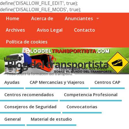
define('DISALLOW_FILE_EDIT', true);
define('DISALLOW_FILE_MODS', true);
Home
Acerca de
Anunciantes
Archives
Aviso Legal
Contacto
Polí­tica de cookies
Blog del transportista
Todo sobre la formación del transporte
Ayudas
CAP Mercancí­as y Viajeros
Centros CAP
Centros recomendados
Competencia Profesional
Consejeros de Seguridad
Convocatorias
General
Material de estudio