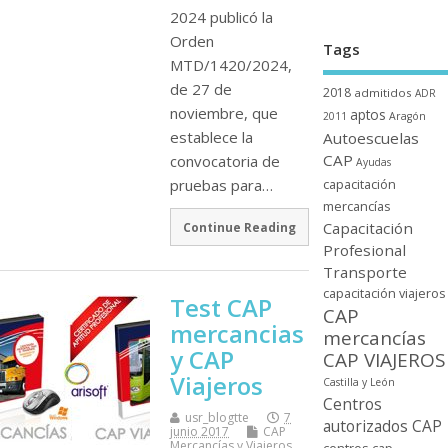
2024 publicó la
Orden
Tags
MTD/1420/2024,
de 27 de
2018
admitidos
ADR
noviembre, que
aptos
2011
Aragón
establece la
Autoescuelas
CAP
convocatoria de
Ayudas
pruebas para…
capacitación
mercancí­as
Capacitación
Continue Reading
Profesional
Transporte
capacitación viajeros
Test CAP
CAP
mercancias
mercancí­as
y CAP
CAP VIAJEROS
Viajeros
Castilla y León
Centros
usr_blogtte
7
autorizados CAP
junio 2017
CAP
Mercancí­as y Viajeros