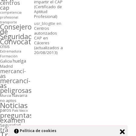
centros
impartir el CAP
cap
(Certificado de
Aptitud
competencia
Profesional)
profesional
transporte
usr_blogtte
en
Consejeros
Centros
de
autorizados
Seguridad
CAP en
Convocatorias
Cáceres
crisis
(actualizados a
Extremadura
20/08/2013)
Formación
huelga
Galicia
Madrid
mercancí­
as
mercancí­
as
peligrosas
Navarra
Murcia
no aptos
Noticias
paros
Paí­s Vasco
preguntas
examen
Seguridad
transporte
Polí­tica de cookies
Transportistas