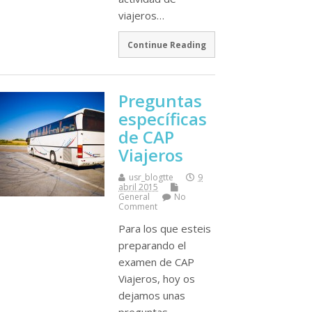
viajeros…
Continue Reading
Preguntas
especí­ficas
de CAP
Viajeros
usr_blogtte
9
abril 2015
General
No
Comment
Para los que esteis
preparando el
examen de CAP
Viajeros, hoy os
dejamos unas