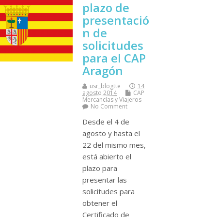
plazo de
presentació
n de
solicitudes
para el CAP
Aragón
usr_blogtte
14
agosto 2014
CAP
Mercancí­as y Viajeros
No Comment
Desde el 4 de
agosto y hasta el
22 del mismo mes,
está abierto el
plazo para
presentar las
solicitudes para
obtener el
Certificado de