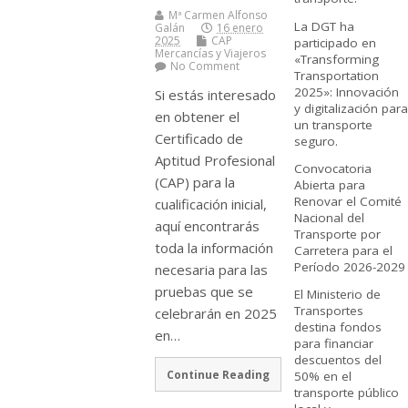
Mª Carmen Alfonso
La DGT ha
Galán
16 enero
2025
CAP
participado en
Mercancí­as y Viajeros
«Transforming
No Comment
Transportation
2025»: Innovación
Si estás interesado
y digitalización para
en obtener el
un transporte
Certificado de
seguro.
Aptitud Profesional
Convocatoria
(CAP) para la
Abierta para
Renovar el Comité
cualificación inicial,
Nacional del
aquí encontrarás
Transporte por
toda la información
Carretera para el
Período 2026-2029
necesaria para las
pruebas que se
El Ministerio de
Transportes
celebrarán en 2025
destina fondos
en…
para financiar
descuentos del
Continue Reading
50% en el
transporte público