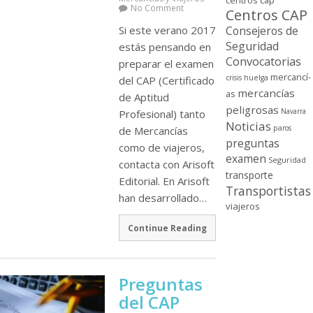
centros cap
No Comment
Centros CAP
Consejeros de
Si este verano 2017
Seguridad
estás pensando en
Convocatorias
preparar el examen
mercancí­
crisis
huelga
del CAP (Certificado
mercancí­as
as
de Aptitud
peligrosas
Navarra
Profesional) tanto
Noticias
paros
de Mercancí­as
preguntas
como de viajeros,
examen
Seguridad
contacta con Arisoft
transporte
Editorial. En Arisoft
Transportistas
han desarrollado…
viajeros
Continue Reading
Preguntas
del CAP