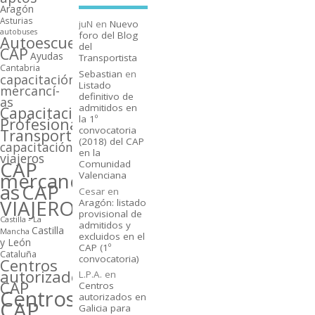
Aragón
Asturias
juN
en
Nuevo
autobuses
foro del Blog
Autoescuelas
del
CAP
Ayudas
Transportista
Cantabria
Sebastian
en
capacitación
Listado
mercancí­
definitivo de
as
admitidos en
Capacitación
la 1º
Profesional
convocatoria
Transporte
(2018) del CAP
capacitación
en la
viajeros
CAP
Comunidad
mercancí­
Valenciana
as
CAP
Cesar
en
VIAJEROS
Aragón: listado
provisional de
Castilla - La
admitidos y
Castilla
Mancha
excluidos en el
y León
CAP (1º
Cataluña
convocatoria)
Centros
autorizados
L.P.A.
en
CAP
Centros
Centros
autorizados en
CAP
Galicia para