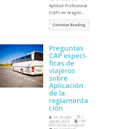
Aptitud Profesional
(CAP) en Aragón.…
Continue Reading
Preguntas
CAP especí­
ficas de
viajeros
sobre
Aplicación
de la
reglamenta
ción
usr_blogtte
1
agosto 2014
CAP
Mercancí­as y Viajeros