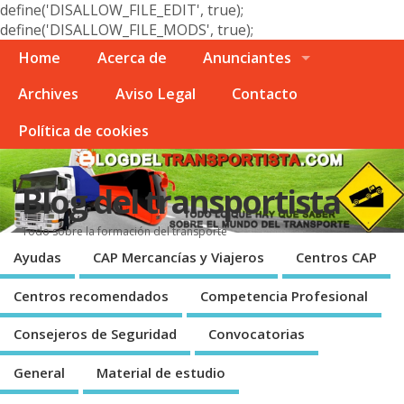
define('DISALLOW_FILE_EDIT', true);
define('DISALLOW_FILE_MODS', true);
Home
Acerca de
Anunciantes
Archives
Aviso Legal
Contacto
Polí­tica de cookies
Blog del transportista
Todo sobre la formación del transporte
Ayudas
CAP Mercancí­as y Viajeros
Centros CAP
Centros recomendados
Competencia Profesional
Consejeros de Seguridad
Convocatorias
General
Material de estudio