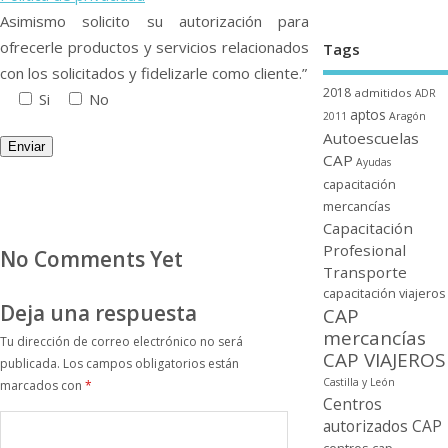
Asimismo solicito su autorización para
ofrecerle productos y servicios relacionados
Tags
con los solicitados y fidelizarle como cliente.”
2018
admitidos
ADR
Si
No
aptos
2011
Aragón
Autoescuelas
CAP
Ayudas
capacitación
mercancí­as
Capacitación
Profesional
No Comments Yet
Transporte
capacitación viajeros
Deja una respuesta
CAP
mercancí­as
Tu dirección de correo electrónico no será
CAP VIAJEROS
publicada.
Los campos obligatorios están
Castilla y León
marcados con
*
Centros
autorizados CAP