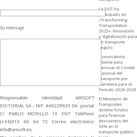
La DGT ha
participado en
«Transforming
Transportation
Su mensaje
2025»: Innovación
y digitalización para
un transporte
seguro.
Convocatoria
Abierta para
Renovar el Comité
Nacional del
Transporte por
Carretera para el
Período 2026-2029
Responsable: Identidad: ARISOFT
El Ministerio de
Transportes
EDITORIAL SA - NIF: A49229925 Dir. postal:
destina fondos
C/ PABLO MORILLO 10 ENT Teléfono:
para financiar
descuentos del
(+34)910 60 64 72 Correo electrónico:
50% en el
info@arisoft.es
transporte público