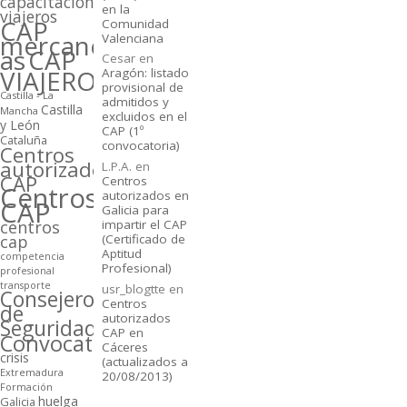
capacitación
en la
viajeros
CAP
Comunidad
mercancí­
Valenciana
as
CAP
Cesar
en
VIAJEROS
Aragón: listado
provisional de
Castilla - La
admitidos y
Castilla
Mancha
excluidos en el
y León
CAP (1º
Cataluña
convocatoria)
Centros
autorizados
L.P.A.
en
CAP
Centros
Centros
autorizados en
CAP
Galicia para
centros
impartir el CAP
cap
(Certificado de
Aptitud
competencia
Profesional)
profesional
transporte
usr_blogtte
en
Consejeros
Centros
de
autorizados
Seguridad
CAP en
Convocatorias
Cáceres
crisis
(actualizados a
Extremadura
20/08/2013)
Formación
huelga
Galicia