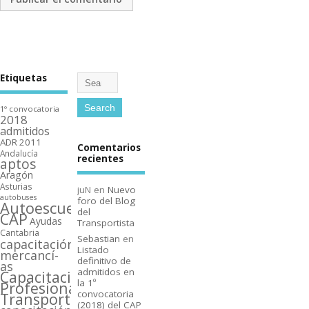
Etiquetas
1º convocatoria
2018
admitidos
ADR 2011
Comentarios
Andalucí­a
recientes
aptos
Aragón
Asturias
juN
en
Nuevo
autobuses
foro del Blog
Autoescuelas
del
CAP
Ayudas
Transportista
Cantabria
Sebastian
en
capacitación
Listado
mercancí­
definitivo de
as
admitidos en
Capacitación
la 1º
Profesional
convocatoria
Transporte
(2018) del CAP