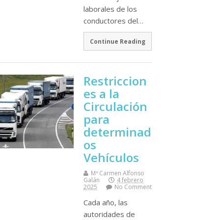
laborales de los
conductores del…
Continue Reading
Restriccion
es a la
Circulación
para
determinad
os
Vehículos
Mª Carmen Alfonso
Galán
4 febrero
2025
No Comment
Cada año, las
autoridades de