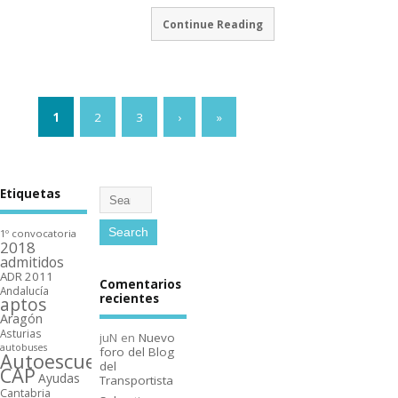
Continue Reading
1
2
3
›
»
Etiquetas
1º convocatoria
2018
admitidos
ADR 2011
Comentarios
Andalucí­a
recientes
aptos
Aragón
Asturias
juN
en
Nuevo
autobuses
foro del Blog
Autoescuelas
del
CAP
Ayudas
Transportista
Cantabria