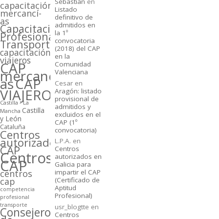
Sebastian
en
capacitación
Listado
mercancí­
definitivo de
as
admitidos en
Capacitación
la 1º
Profesional
convocatoria
Transporte
(2018) del CAP
capacitación
en la
viajeros
CAP
Comunidad
mercancí­
Valenciana
as
CAP
Cesar
en
VIAJEROS
Aragón: listado
provisional de
Castilla - La
admitidos y
Castilla
Mancha
excluidos en el
y León
CAP (1º
Cataluña
convocatoria)
Centros
autorizados
L.P.A.
en
CAP
Centros
Centros
autorizados en
CAP
Galicia para
centros
impartir el CAP
cap
(Certificado de
Aptitud
competencia
Profesional)
profesional
transporte
usr_blogtte
en
Consejeros
Centros