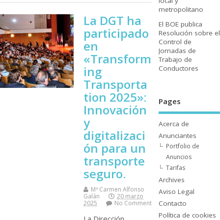
local y
metropolitano
La DGT ha
El BOE publica
participado
Resolución sobre el
Control de
en
Jornadas de
«Transform
Trabajo de
ing
Conductores
Transporta
tion 2025»:
Pages
Innovación
y
Acerca de
digitalizaci
Anunciantes
ón para un
Portfolio de
Anuncios
transporte
Tarifas
seguro.
Archives
Mª Carmen Alfonso
Aviso Legal
Galán
20 marzo
Contacto
2025
No Comment
Polí­tica de cookies
La Dirección