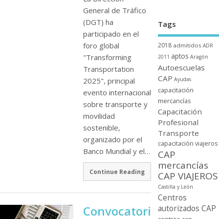
General de Tráfico
(DGT) ha
Tags
participado en el
foro global
2018
admitidos
ADR
aptos
"Transforming
2011
Aragón
Autoescuelas
Transportation
CAP
2025", principal
Ayudas
capacitación
evento internacional
mercancí­as
sobre transporte y
Capacitación
movilidad
Profesional
sostenible,
Transporte
organizado por el
capacitación viajeros
Banco Mundial y el…
CAP
mercancí­as
Continue Reading
CAP VIAJEROS
Castilla y León
Centros
autorizados CAP
Convocatori