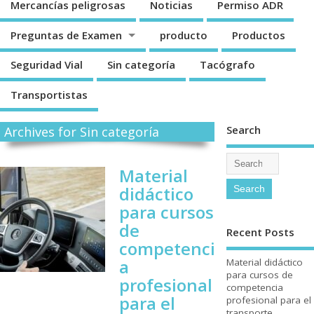
Mercancí­as peligrosas
Noticias
Permiso ADR
Preguntas de Examen
producto
Productos
Seguridad Vial
Sin categorí­a
Tacógrafo
Transportistas
Search
Archives for Sin categorí­a
Material
didáctico
para cursos
de
Recent Posts
competenci
a
Material didáctico
para cursos de
profesional
competencia
para el
profesional para el
transporte.