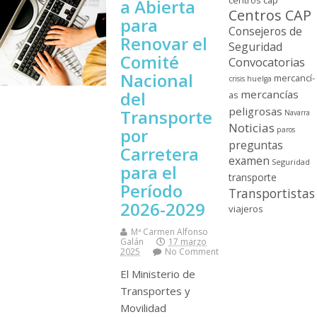
centros cap
a Abierta
Centros CAP
para
Consejeros de
Renovar el
Seguridad
Comité
Convocatorias
Nacional
mercancí­
crisis
huelga
mercancí­as
del
as
peligrosas
Transporte
Navarra
Noticias
por
paros
preguntas
Carretera
examen
Seguridad
para el
transporte
Período
Transportistas
2026-2029
viajeros
Mª Carmen Alfonso
Galán
17 marzo
2025
No Comment
El Ministerio de
Transportes y
Movilidad