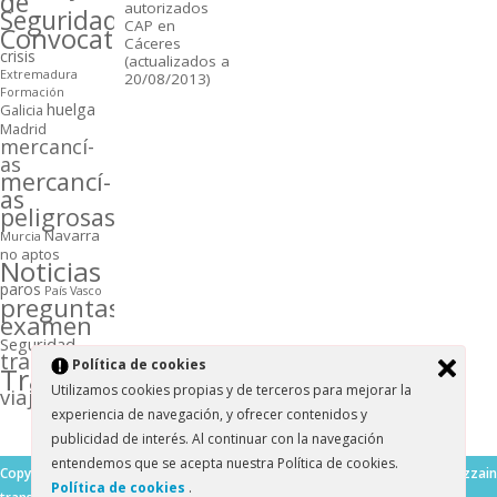
de
autorizados
Seguridad
CAP en
Convocatorias
Cáceres
crisis
(actualizados a
Extremadura
20/08/2013)
Formación
huelga
Galicia
Madrid
mercancí­
as
mercancí­
as
peligrosas
Navarra
Murcia
no aptos
Noticias
paros
Paí­s Vasco
preguntas
examen
Seguridad
transporte
Polí­tica de cookies
Transportistas
Utilizamos cookies propias y de terceros para mejorar la
viajeros
experiencia de navegación, y ofrecer contenidos y
publicidad de interés. Al continuar con la navegación
entendemos que se acepta nuestra Polí­tica de cookies.
Copyright ©2026. Blog del
Mesocolumn Theme by Dezzain
Polí­tica de cookies
.