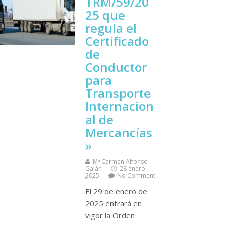
TRM/59/20
25 que
regula el
Certificado
de
Conductor
para
Transporte
Internacion
al de
Mercancías
»
Mª Carmen Alfonso
Galán
28 enero
2025
No Comment
El 29 de enero de
2025 entrará en
vigor la Orden