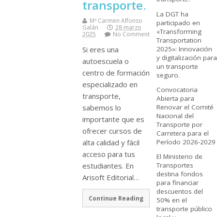
transporte.
La DGT ha
Mª Carmen Alfonso
participado en
Galán
28 marzo
«Transforming
2025
No Comment
Transportation
2025»: Innovación
Si eres una
y digitalización para
autoescuela o
un transporte
centro de formación
seguro.
especializado en
Convocatoria
transporte,
Abierta para
Renovar el Comité
sabemos lo
Nacional del
importante que es
Transporte por
ofrecer cursos de
Carretera para el
Período 2026-2029
alta calidad y fácil
acceso para tus
El Ministerio de
Transportes
estudiantes. En
destina fondos
Arisoft Editorial…
para financiar
descuentos del
Continue Reading
50% en el
transporte público