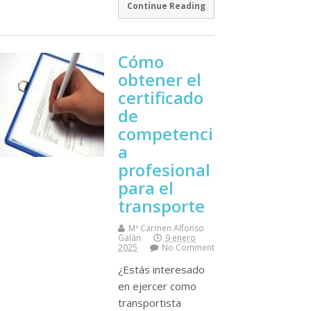
Continue Reading
Cómo
obtener el
certificado
de
competenci
a
profesional
para el
transporte
Mª Carmen Alfonso
Galán
9 enero
2025
No Comment
¿Estás interesado
en ejercer como
transportista