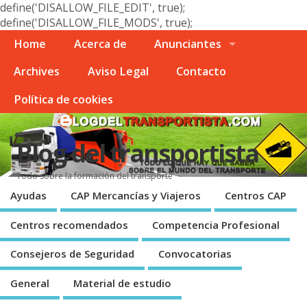
define('DISALLOW_FILE_EDIT', true);
define('DISALLOW_FILE_MODS', true);
Home
Acerca de
Anunciantes
Archives
Aviso Legal
Contacto
Polí­tica de cookies
Blog del transportista
Todo sobre la formación del transporte
Ayudas
CAP Mercancí­as y Viajeros
Centros CAP
Centros recomendados
Competencia Profesional
Consejeros de Seguridad
Convocatorias
General
Material de estudio