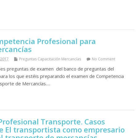
petencia Profesional para
rcancí­as
 2017
Preguntas Capacitación Mercancí­as
No Comment
les preguntas de examen del banco de preguntas del
para los que estéis preparando el examen de Competencia
nsporte de Mercancí­as.…
rofesional Transporte. Casos
re El transportista como empresario
l transporte de mercancí­as