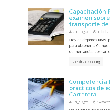
Capacitación 
examen sobre 
transporte de
usr_blogtte
4 abril 2
Hoy os dejamos unas p
para obtener la Compete
de mercancí­as por carr
Continue Reading
Competencia P
prácticos de 
Carretera
usr_blogtte
14 marz
Os dejamos unos casos 