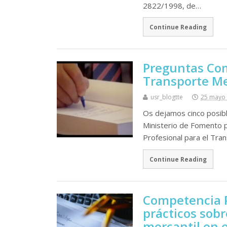
2822/1998, de…
Continue Reading
Preguntas Com
Transporte Me
usr_blogtte
25 mayo
Os dejamos cinco posib
Ministerio de Fomento 
Profesional para el Tra
Continue Reading
Competencia P
prácticos sob
mercantil en e