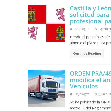
Castilla y Leó
solicitud par
profesional pa
usr_blogtte
10 febre
Desde el pasado 29 de 
abierto el plazo para pr
Continue Reading
ORDEN PRA/499
modifica el a
Vehí­culos
usr_blogtte
7 junio 2
Se ha publicado la ORDE
anexo IX del Reglamento