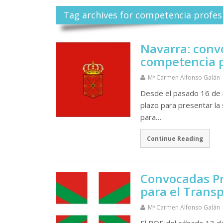
Tag archives for competencia profes
Navarra: conv
competencia p
Mª Carmen Alfonso Galán
Desde el pasado 16 de m
plazo para presentar la 
para…
Continue Reading
Convocadas Pr
para el Transp
Mª Carmen Alfonso Galán
El BOE del sábado 13 de