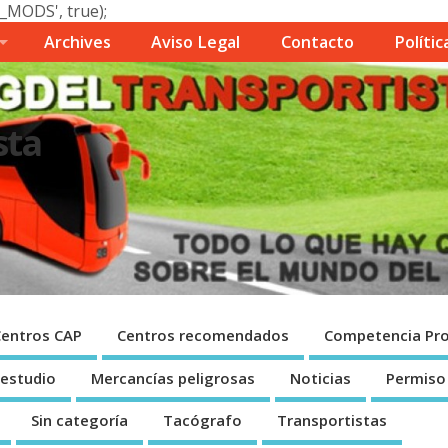
_MODS', true);
Archives
Aviso Legal
Contacto
Polí­ti
sta
Centros CAP
Centros recomendados
Competencia Pro
 estudio
Mercancí­as peligrosas
Noticias
Permiso
Sin categorí­a
Tacógrafo
Transportistas