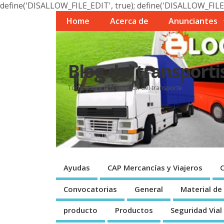
define('DISALLOW_FILE_EDIT', true); define('DISALLOW_FILE
Home
Acerca de
Anunciantes
Blog del transporti
Todo sobre la formación del transporte
Ayudas
CAP Mercancí­as y Viajeros
Convocatorias
General
Material de
producto
Productos
Seguridad Vial