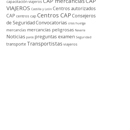
CAP mercancí­as
CAP
capacitación viajeros
VIAJEROS
Centros autorizados
Castilla y León
Centros CAP
CAP
Consejeros
centros cap
de Seguridad
Convocatorias
crisis
huelga
mercancí­as peligrosas
mercancí­as
Navarra
Noticias
preguntas examen
Seguridad
paros
Transportistas
transporte
viajeros