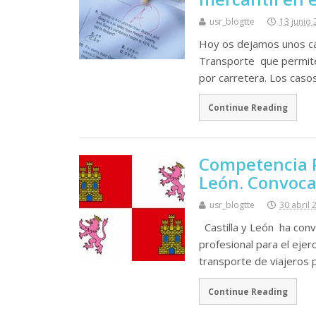
usr_blogtte
13 junio
Hoy os dejamos unos ca
Transporte que permite 
por carretera. Los caso
Continue Reading
Competencia P
León. Convoca
usr_blogtte
30 abril 
Castilla y León ha con
profesional para el ejer
transporte de viajeros 
Continue Reading