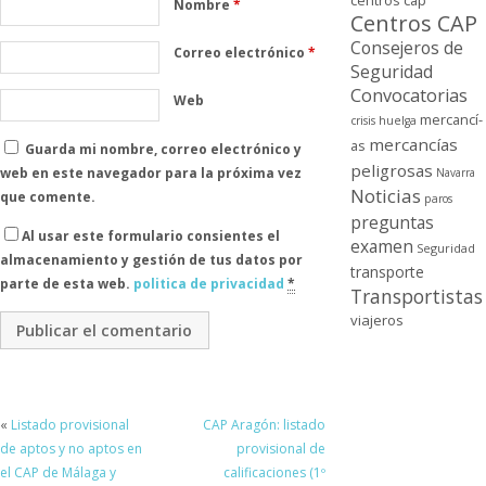
centros cap
Nombre
*
Centros CAP
Consejeros de
Correo electrónico
*
Seguridad
Convocatorias
Web
mercancí­
crisis
huelga
mercancí­as
as
Guarda mi nombre, correo electrónico y
peligrosas
web en este navegador para la próxima vez
Navarra
Noticias
que comente.
paros
preguntas
Al usar este formulario consientes el
examen
Seguridad
almacenamiento y gestión de tus datos por
transporte
parte de esta web.
politica de privacidad
*
Transportistas
viajeros
«
Listado provisional
CAP Aragón: listado
de aptos y no aptos en
provisional de
el CAP de Málaga y
calificaciones (1º