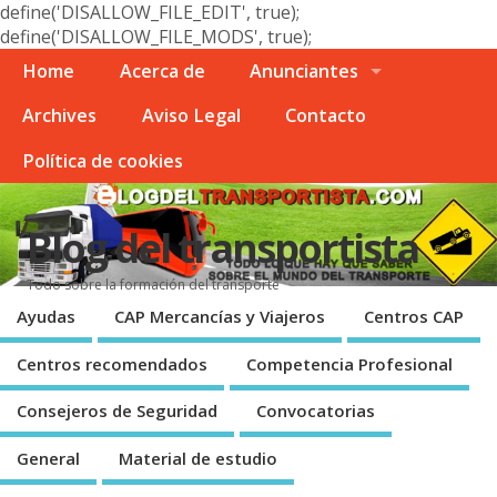
define('DISALLOW_FILE_EDIT', true);
define('DISALLOW_FILE_MODS', true);
Home
Acerca de
Anunciantes
Archives
Aviso Legal
Contacto
Polí­tica de cookies
Blog del transportista
Todo sobre la formación del transporte
Ayudas
CAP Mercancí­as y Viajeros
Centros CAP
Centros recomendados
Competencia Profesional
Consejeros de Seguridad
Convocatorias
General
Material de estudio