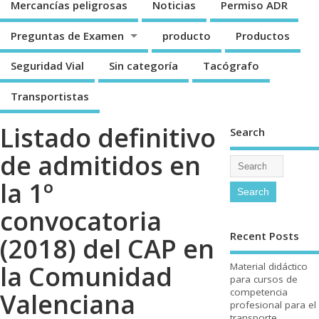
Mercancí­as peligrosas
Noticias
Permiso ADR
Preguntas de Examen
producto
Productos
Seguridad Vial
Sin categorí­a
Tacógrafo
Transportistas
Listado definitivo
Search
de admitidos en
la 1º
convocatoria
Recent Posts
(2018) del CAP en
la Comunidad
Material didáctico
para cursos de
competencia
Valenciana
profesional para el
transporte.