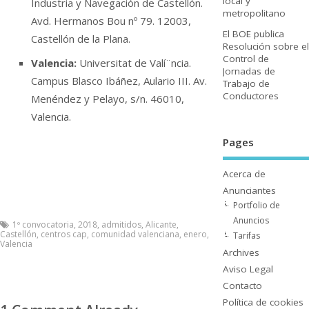
local y
Industria y Navegación de Castellón.
metropolitano
Avd. Hermanos Bou nº 79. 12003,
El BOE publica
Castellón de la Plana.
Resolución sobre el
Control de
Valencia:
Universitat de Valí¨ncia.
Jornadas de
Campus Blasco Ibáñez, Aulario III. Av.
Trabajo de
Conductores
Menéndez y Pelayo, s/n. 46010,
Valencia.
Pages
Acerca de
Anunciantes
Portfolio de
Anuncios
1º convocatoria
,
2018
,
admitidos
,
Alicante
,
Castellón
,
centros cap
,
comunidad valenciana
,
enero
,
Tarifas
Valencia
Archives
Aviso Legal
Contacto
Polí­tica de cookies