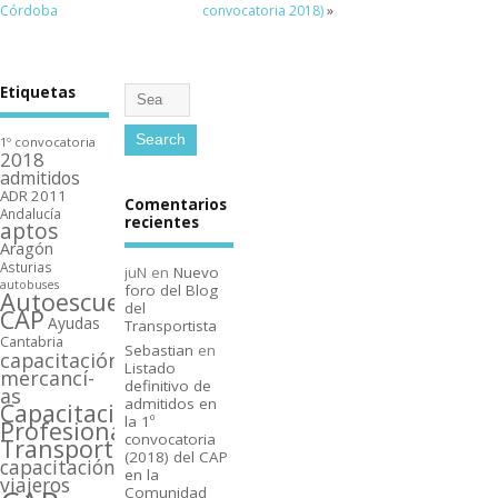
Córdoba
convocatoria 2018)
»
Etiquetas
1º convocatoria
2018
admitidos
ADR 2011
Comentarios
Andalucí­a
recientes
aptos
Aragón
Asturias
juN
en
Nuevo
autobuses
foro del Blog
Autoescuelas
del
CAP
Ayudas
Transportista
Cantabria
Sebastian
en
capacitación
Listado
mercancí­
definitivo de
as
admitidos en
Capacitación
la 1º
Profesional
convocatoria
Transporte
(2018) del CAP
capacitación
en la
viajeros
Comunidad