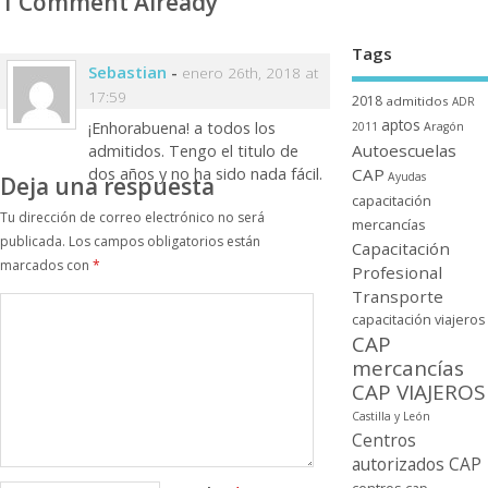
1 Comment Already
Tags
Sebastian
-
enero 26th, 2018 at
17:59
2018
admitidos
ADR
aptos
¡Enhorabuena! a todos los
2011
Aragón
Autoescuelas
admitidos. Tengo el titulo de
CAP
dos años y no ha sido nada fácil.
Ayudas
Deja una respuesta
capacitación
Tu dirección de correo electrónico no será
mercancí­as
publicada.
Los campos obligatorios están
Capacitación
marcados con
*
Profesional
Transporte
capacitación viajeros
CAP
mercancí­as
CAP VIAJEROS
Castilla y León
Centros
autorizados CAP