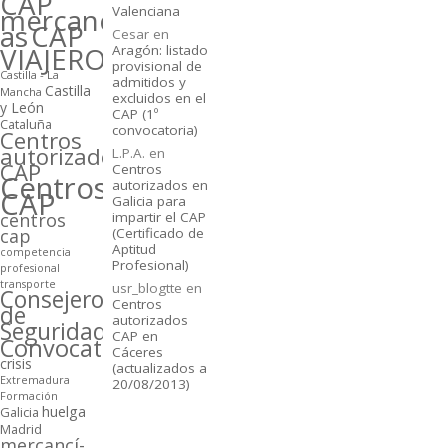
CAP
mercancí­
Valenciana
as
CAP
Cesar
en
VIAJEROS
Aragón: listado
provisional de
Castilla - La
admitidos y
Castilla
Mancha
excluidos en el
y León
CAP (1º
Cataluña
convocatoria)
Centros
autorizados
L.P.A.
en
CAP
Centros
Centros
autorizados en
CAP
Galicia para
centros
impartir el CAP
cap
(Certificado de
Aptitud
competencia
Profesional)
profesional
transporte
usr_blogtte
en
Consejeros
Centros
de
autorizados
Seguridad
CAP en
Convocatorias
Cáceres
crisis
(actualizados a
Extremadura
20/08/2013)
Formación
huelga
Galicia
Madrid
mercancí­