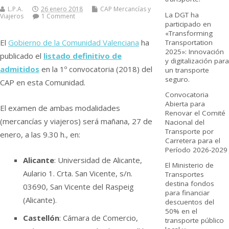
L.P.A.
26 enero 2018
CAP Mercancí­as y
La DGT ha
Viajeros
1 Comment
participado en
«Transforming
El
Gobierno de la Comunidad Valenciana
ha
Transportation
2025»: Innovación
publicado el
listado definitivo de
y digitalización para
admitidos
en la 1º convocatoria (2018) del
un transporte
seguro.
CAP en esta Comunidad.
Convocatoria
Abierta para
El examen de ambas modalidades
Renovar el Comité
(mercancí­as y viajeros) será mañana, 27 de
Nacional del
Transporte por
enero, a las 9.30 h., en:
Carretera para el
Período 2026-2029
Alicante
: Universidad de Alicante,
El Ministerio de
Aulario 1. Crta. San Vicente, s/n.
Transportes
destina fondos
03690, San Vicente del Raspeig
para financiar
(Alicante).
descuentos del
50% en el
Castellón
: Cámara de Comercio,
transporte público