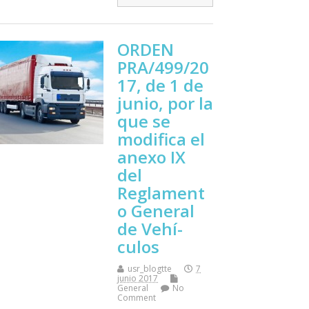
ORDEN
PRA/499/20
17, de 1 de
junio, por la
que se
modifica el
anexo IX
del
Reglament
o General
de Vehí­
culos
usr_blogtte
7
junio 2017
General
No
Comment