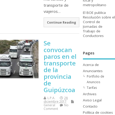
local y
metropolitano
transporte de
viajeros…
El BOE publica
Resolución sobre el
Control de
Continue Reading
Jornadas de
Trabajo de
Conductores
Se
convocan
Pages
paros en el
transporte
Acerca de
de la
Anunciantes
provincia
Portfolio de
de
Anuncios
Tarifas
Guipúzcoa
Archives
L.P.A.
28
Aviso Legal
diciembre 2017
General
No
Contacto
Comment
Polí­tica de cookies