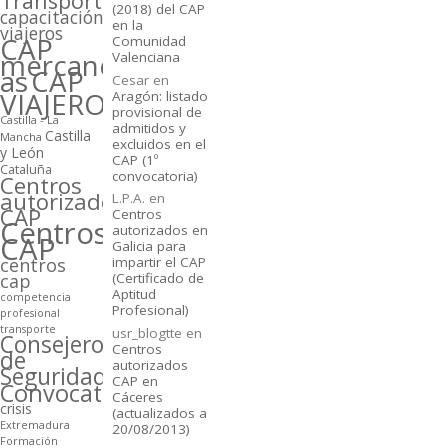
Transporte
(2018) del CAP
capacitación
en la
viajeros
CAP
Comunidad
mercancí­
Valenciana
as
CAP
Cesar
en
VIAJEROS
Aragón: listado
provisional de
Castilla - La
admitidos y
Castilla
Mancha
excluidos en el
y León
CAP (1º
Cataluña
convocatoria)
Centros
autorizados
L.P.A.
en
CAP
Centros
Centros
autorizados en
CAP
Galicia para
centros
impartir el CAP
cap
(Certificado de
Aptitud
competencia
Profesional)
profesional
transporte
usr_blogtte
en
Consejeros
Centros
de
autorizados
Seguridad
CAP en
Convocatorias
Cáceres
crisis
(actualizados a
Extremadura
20/08/2013)
Formación