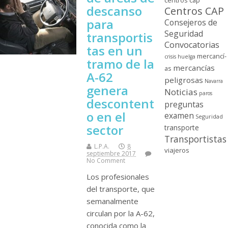
centros cap
descanso
Centros CAP
para
Consejeros de
Seguridad
transportis
Convocatorias
tas en un
mercancí­
crisis
huelga
tramo de la
mercancí­as
as
A-62
peligrosas
Navarra
genera
Noticias
paros
descontent
preguntas
o en el
examen
Seguridad
sector
transporte
Transportistas
L.P.A.
8
viajeros
septiembre 2017
No Comment
Los profesionales
del transporte, que
semanalmente
circulan por la A-62,
conocida como la