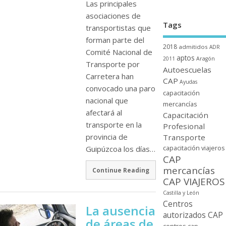
Las principales
asociaciones de
Tags
transportistas que
forman parte del
2018
admitidos
ADR
Comité Nacional de
aptos
2011
Aragón
Transporte por
Autoescuelas
Carretera han
CAP
Ayudas
convocado una paro
capacitación
nacional que
mercancí­as
afectará al
Capacitación
transporte en la
Profesional
provincia de
Transporte
Guipúzcoa los dí­as…
capacitación viajeros
CAP
mercancí­as
Continue Reading
CAP VIAJEROS
Castilla y León
Centros
La ausencia
autorizados CAP
de áreas de