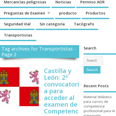
Mercancí­as peligrosas
Noticias
Permiso ADR
Preguntas de Examen
producto
Productos
Seguridad Vial
Sin categorí­a
Tacógrafo
Transportistas
Search
Tag archives for Transportistas -
Page 2
Castilla y
León: 2ª
convocatori
Recent Posts
a para
acceder al
Material didáctico
para cursos de
examen de
competencia
Competenc
profesional para el
transporte.