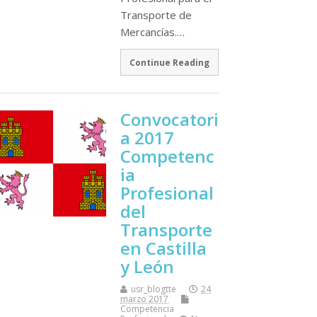
Transporte de
Mercancí­as.…
Continue Reading
Convocatori
a 2017
Competenc
ia
Profesional
del
Transporte
en Castilla
y León
usr_blogtte
24
marzo 2017
Competencia