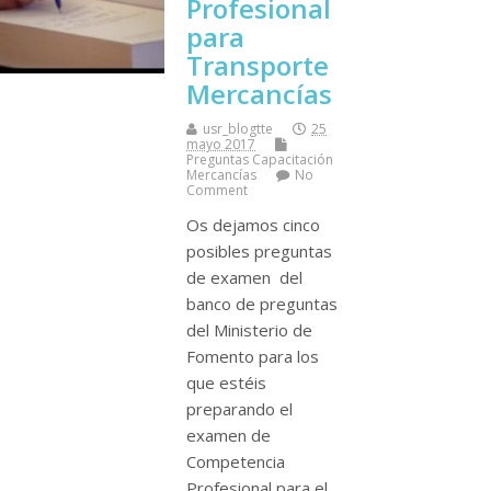
Profesional
para
Transporte
Mercancí­as
usr_blogtte
25
mayo 2017
Preguntas Capacitación
Mercancí­as
No
Comment
Os dejamos cinco
posibles preguntas
de examen del
banco de preguntas
del Ministerio de
Fomento para los
que estéis
preparando el
examen de
Competencia
Profesional para el