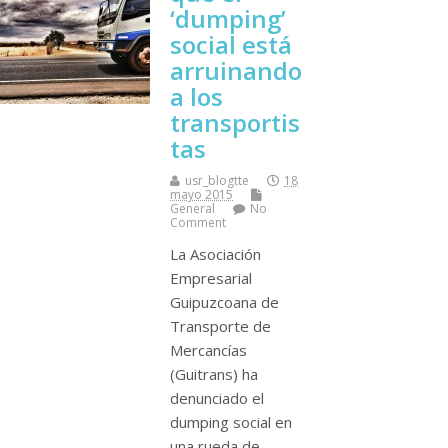
‘dumping’
social está
arruinando
a los
transportis
tas
usr_blogtte
18
mayo 2015
General
No
Comment
La Asociación
Empresarial
Guipuzcoana de
Transporte de
Mercancí­as
(Guitrans) ha
denunciado el
dumping social en
una rueda de