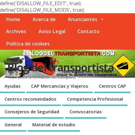
define('DISALLOW_FILE_EDIT', true);
define('DISALLOW_FILE_MODS', true);
Home
Acerca de
Anunciantes
Archives
Aviso Legal
Contacto
Polí­tica de cookies
Blog del transportista
Todo sobre la formación del transporte
Ayudas
CAP Mercancí­as y Viajeros
Centros CAP
Centros recomendados
Competencia Profesional
Consejeros de Seguridad
Convocatorias
General
Material de estudio