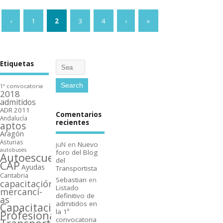
‹
1
2
3
4
›
»
Etiquetas
1º convocatoria
2018
admitidos
ADR 2011
Comentarios
Andalucí­a
recientes
aptos
Aragón
Asturias
juN
en
Nuevo
autobuses
foro del Blog
Autoescuelas
del
CAP
Ayudas
Transportista
Cantabria
Sebastian
en
capacitación
Listado
mercancí­
definitivo de
as
admitidos en
Capacitación
la 1º
Profesional
convocatoria