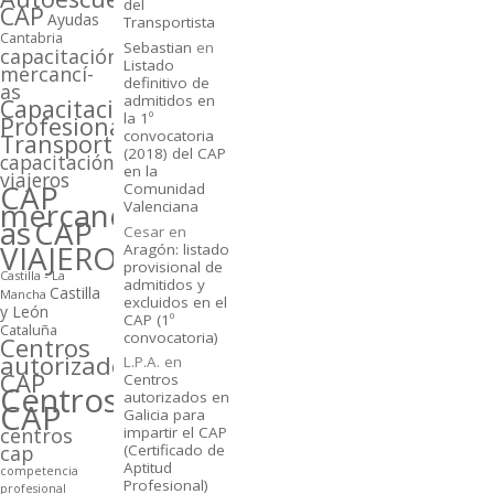
del
CAP
Ayudas
Transportista
Cantabria
Sebastian
en
capacitación
Listado
mercancí­
definitivo de
as
admitidos en
Capacitación
la 1º
Profesional
convocatoria
Transporte
(2018) del CAP
capacitación
en la
viajeros
CAP
Comunidad
mercancí­
Valenciana
as
CAP
Cesar
en
VIAJEROS
Aragón: listado
provisional de
Castilla - La
admitidos y
Castilla
Mancha
excluidos en el
y León
CAP (1º
Cataluña
convocatoria)
Centros
autorizados
L.P.A.
en
CAP
Centros
Centros
autorizados en
CAP
Galicia para
centros
impartir el CAP
cap
(Certificado de
Aptitud
competencia
Profesional)
profesional