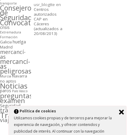
transporte
usr_blogtte
en
Consejeros
Centros
de
autorizados
Seguridad
CAP en
Convocatorias
Cáceres
crisis
(actualizados a
Extremadura
20/08/2013)
Formación
huelga
Galicia
Madrid
mercancí­
as
mercancí­
as
peligrosas
Navarra
Murcia
no aptos
Noticias
paros
Paí­s Vasco
preguntas
examen
Seguridad
transporte
Polí­tica de cookies
Transportistas
Utilizamos cookies propias y de terceros para mejorar la
viajeros
experiencia de navegación, y ofrecer contenidos y
publicidad de interés. Al continuar con la navegación