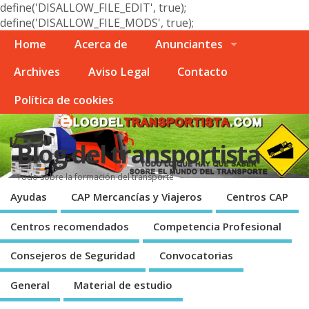
define('DISALLOW_FILE_EDIT', true);
define('DISALLOW_FILE_MODS', true);
Home
Acerca de
Anunciantes
Archives
Aviso Legal
Contacto
Polí­tica de cookies
Blog del transportista
Todo sobre la formación del transporte
Ayudas
CAP Mercancí­as y Viajeros
Centros CAP
Centros recomendados
Competencia Profesional
Consejeros de Seguridad
Convocatorias
General
Material de estudio