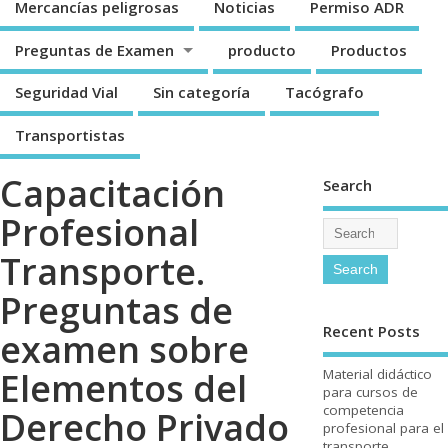
Mercancí­as peligrosas
Noticias
Permiso ADR
Preguntas de Examen
producto
Productos
Seguridad Vial
Sin categorí­a
Tacógrafo
Transportistas
Capacitación
Search
Profesional
Transporte.
Preguntas de
Recent Posts
examen sobre
Elementos del
Material didáctico
para cursos de
competencia
Derecho Privado
profesional para el
transporte.