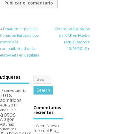
«
Fenadismer pide a la
Centros autorizados
Comisión Europea que
del CAP en Huelva
controle la
(actualizados a
compatibilidad de la
13/03/2014)
»
euroviñeta en Cataluña
Etiquetas
1º convocatoria
2018
admitidos
ADR 2011
Comentarios
Andalucí­a
recientes
aptos
Aragón
Asturias
juN
en
Nuevo
autobuses
foro del Blog
Autoescuelas