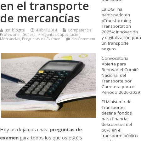
en el transporte
La DGT ha
de mercancí­as
participado en
«Transforming
Transportation
usr_blogtte
4 abril 2014
Competencia
2025»: Innovación
Profesional
,
General
,
Preguntas Capacitación
y digitalización para
Mercancí­as
,
Preguntas de Examen
No Comment
un transporte
seguro.
Convocatoria
Abierta para
Renovar el Comité
Nacional del
Transporte por
Carretera para el
Período 2026-2029
El Ministerio de
Transportes
destina fondos
para financiar
descuentos del
Hoy os dejamos unas
preguntas de
50% en el
transporte público
examen
para todos los que os estéis