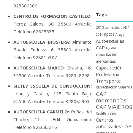
928800300
Tags
CENTRO DE FORMACION CASTILLO
,
Perez Galdos, 80. 35500 Arrecife.
2018
admitidos
ADR
Teléfono 62625535
aptos
2011
Aragón
Autoescuelas
AUTOESCUELA BIOSFERA
: Almirante
CAP
Ayudas
Boado Endeiza, 6. 35500 Arrecife.
capacitación
Teléfono 928815387
mercancí­as
AUTOESCUELA MARCO
: Brasilia, 16.
Capacitación
Profesional
35500 Arrecife. Teléfono 928948298
Transporte
SIETE7 ESCUELA DE CONDUCCION:
capacitación viajeros
CAP
Leon y Castillo, 125 Planta Baja.
mercancí­as
35500 Arrecife. Teléfono 828085963
CAP VIAJEROS
AUTOESCUELA CARMELO:
Peñas del
Castilla y León
Chache, 11 , Edif. Guayarmina.
Centros
autorizados CAP
Teléfono 928683216