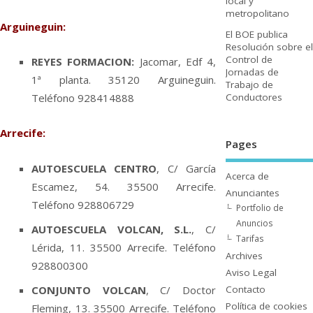
local y
metropolitano
Arguineguin:
El BOE publica
Resolución sobre el
Control de
REYES FORMACION:
Jacomar, Edf 4,
Jornadas de
1ª planta. 35120 Arguineguin.
Trabajo de
Conductores
Teléfono 928414888
Arrecife:
Pages
AUTOESCUELA CENTRO
, C/ Garcí­a
Acerca de
Escamez, 54. 35500 Arrecife.
Anunciantes
Teléfono 928806729
Portfolio de
Anuncios
AUTOESCUELA VOLCAN, S.L.
, C/
Tarifas
Lérida, 11. 35500 Arrecife. Teléfono
Archives
928800300
Aviso Legal
Contacto
CONJUNTO VOLCAN
, C/ Doctor
Polí­tica de cookies
Fleming, 13. 35500 Arrecife. Teléfono