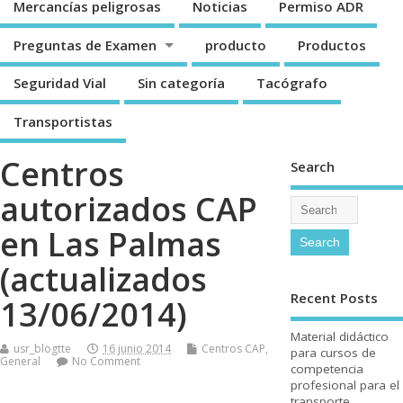
Mercancí­as peligrosas
Noticias
Permiso ADR
Preguntas de Examen
producto
Productos
Seguridad Vial
Sin categorí­a
Tacógrafo
Transportistas
Centros
Search
autorizados CAP
en Las Palmas
(actualizados
Recent Posts
13/06/2014)
Material didáctico
usr_blogtte
16 junio 2014
Centros CAP
,
para cursos de
General
No Comment
competencia
profesional para el
transporte.