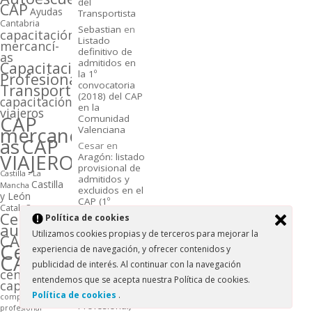
del
CAP
Ayudas
Transportista
Cantabria
Sebastian
en
capacitación
Listado
mercancí­
definitivo de
as
admitidos en
Capacitación
la 1º
Profesional
convocatoria
Transporte
(2018) del CAP
capacitación
en la
viajeros
CAP
Comunidad
mercancí­
Valenciana
as
CAP
Cesar
en
VIAJEROS
Aragón: listado
provisional de
Castilla - La
admitidos y
Castilla
Mancha
excluidos en el
y León
CAP (1º
Cataluña
convocatoria)
Centros
Polí­tica de cookies
autorizados
L.P.A.
en
Utilizamos cookies propias y de terceros para mejorar la
CAP
Centros
Centros
experiencia de navegación, y ofrecer contenidos y
autorizados en
CAP
Galicia para
publicidad de interés. Al continuar con la navegación
centros
impartir el CAP
entendemos que se acepta nuestra Polí­tica de cookies.
cap
(Certificado de
Aptitud
Polí­tica de cookies
.
competencia
Profesional)
profesional