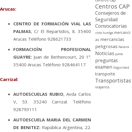
centros cap
Centros CAP
Arucas:
Consejeros de
Seguridad
CENTRO DE FORMACIÓN VIAL LAS
Convocatorias
PALMAS
, C/ El Repartidos, 8. 35400
mercancí­
crisis
huelga
Arucas Teléfono 928621733
mercancí­as
as
peligrosas
Navarra
FORMACIOÌN PROFESIONAL
Noticias
paros
GUAYRE:
Juan de Bethencourt, 20 1º.
preguntas
35400 Arucas Teléfono 928464117
examen
Seguridad
transporte
Carrizal:
Transportistas
viajeros
AUTOESCUELAS RUBIO
, Avda Carlos
V, 53. 35240 Carrizal. Teléfono
928793111
AUTOESCUELA MARIA DEL CARMEN
DE BENITEZ:
Rapública Argentina, 22.