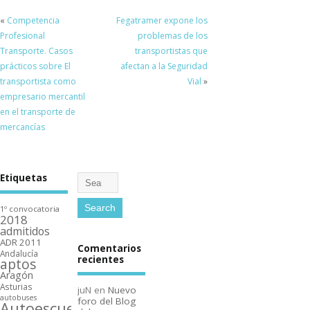
«
Competencia
Fegatramer expone los
Profesional
problemas de los
Transporte. Casos
transportistas que
prácticos sobre El
afectan a la Seguridad
transportista como
Vial
»
empresario mercantil
en el transporte de
mercancí­as
Etiquetas
1º convocatoria
2018
admitidos
ADR 2011
Comentarios
Andalucí­a
recientes
aptos
Aragón
Asturias
juN
en
Nuevo
autobuses
foro del Blog
Autoescuelas