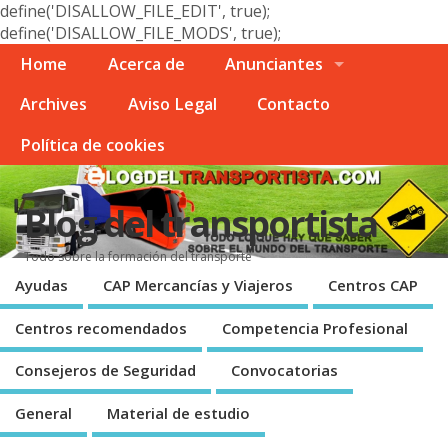
define('DISALLOW_FILE_EDIT', true);
define('DISALLOW_FILE_MODS', true);
Home
Acerca de
Anunciantes
Archives
Aviso Legal
Contacto
Polí­tica de cookies
Blog del transportista
Todo sobre la formación del transporte
Ayudas
CAP Mercancí­as y Viajeros
Centros CAP
Centros recomendados
Competencia Profesional
Consejeros de Seguridad
Convocatorias
General
Material de estudio