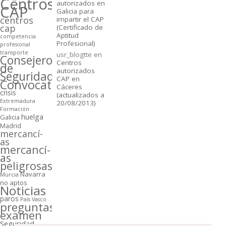
Centros
autorizados en
CAP
Galicia para
centros
impartir el CAP
cap
(Certificado de
Aptitud
competencia
Profesional)
profesional
transporte
usr_blogtte
en
Consejeros
Centros
de
autorizados
Seguridad
CAP en
Convocatorias
Cáceres
crisis
(actualizados a
Extremadura
20/08/2013)
Formación
huelga
Galicia
Madrid
mercancí­
as
mercancí­
as
peligrosas
Navarra
Murcia
no aptos
Noticias
paros
Paí­s Vasco
preguntas
examen
Seguridad