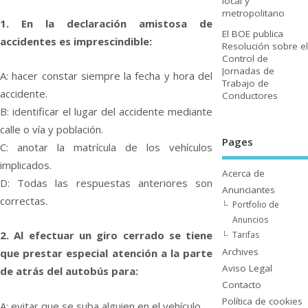
local y
metropolitano
1. En la declaración amistosa de
El BOE publica
accidentes es imprescindible:
Resolución sobre el
Control de
Jornadas de
A: hacer constar siempre la fecha y hora del
Trabajo de
accidente.
Conductores
B: identificar el lugar del accidente mediante
calle o ví­a y población.
Pages
C: anotar la matrí­cula de los vehí­culos
implicados.
Acerca de
D: Todas las respuestas anteriores son
Anunciantes
correctas.
Portfolio de
Anuncios
2. Al efectuar un giro cerrado se tiene
Tarifas
Archives
que prestar especial atención a la parte
Aviso Legal
de atrás del autobús para:
Contacto
Polí­tica de cookies
A: evitar que se suba alguien en el vehí­culo.