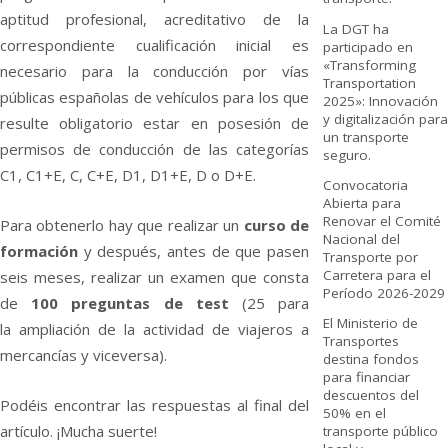
aptitud profesional, acreditativo de la
La DGT ha
correspondiente cualificación inicial es
participado en
«Transforming
necesario para la conducción por ví­as
Transportation
públicas españolas de vehí­culos para los que
2025»: Innovación
y digitalización para
resulte obligatorio estar en posesión de
un transporte
permisos de conducción de las categorí­as
seguro.
C1, C1+E, C, C+E, D1, D1+E, D o D+E.
Convocatoria
Abierta para
Renovar el Comité
Para obtenerlo hay que realizar un
curso de
Nacional del
formación
y después, antes de que pasen
Transporte por
Carretera para el
seis meses, realizar un examen que consta
Período 2026-2029
de
100 preguntas de test
(25 para
El Ministerio de
la ampliación de la actividad de viajeros a
Transportes
mercancí­as y viceversa).
destina fondos
para financiar
descuentos del
Podéis encontrar las respuestas al final del
50% en el
artí­culo. ¡Mucha suerte!
transporte público