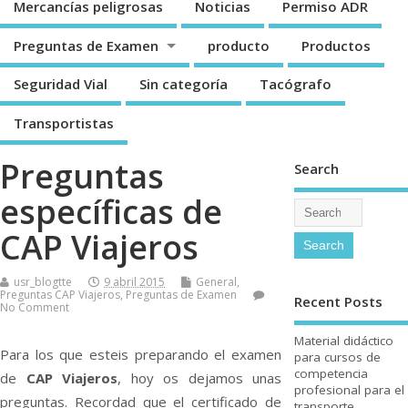
Mercancí­as peligrosas
Noticias
Permiso ADR
Preguntas de Examen
producto
Productos
Seguridad Vial
Sin categorí­a
Tacógrafo
Transportistas
Preguntas
Search
especí­ficas de
CAP Viajeros
usr_blogtte
9 abril 2015
General
,
Preguntas CAP Viajeros
,
Preguntas de Examen
Recent Posts
No Comment
Material didáctico
Para los que esteis preparando el examen
para cursos de
competencia
de
CAP Viajeros
, hoy os dejamos unas
profesional para el
preguntas. Recordad que el certificado de
transporte.