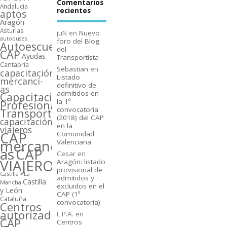
Comentarios
Andalucí­a
recientes
aptos
Aragón
Asturias
juN
en
Nuevo
autobuses
foro del Blog
Autoescuelas
del
CAP
Ayudas
Transportista
Cantabria
Sebastian
en
capacitación
Listado
mercancí­
definitivo de
as
admitidos en
Capacitación
la 1º
Profesional
convocatoria
Transporte
(2018) del CAP
capacitación
en la
viajeros
CAP
Comunidad
mercancí­
Valenciana
as
CAP
Cesar
en
VIAJEROS
Aragón: listado
provisional de
Castilla - La
admitidos y
Castilla
Mancha
excluidos en el
y León
CAP (1º
Cataluña
convocatoria)
Centros
autorizados
L.P.A.
en
CAP
Centros