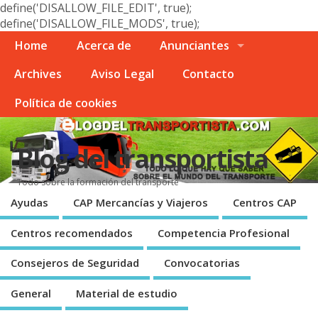
define('DISALLOW_FILE_EDIT', true);
define('DISALLOW_FILE_MODS', true);
Home
Acerca de
Anunciantes
Archives
Aviso Legal
Contacto
Polí­tica de cookies
Blog del transportista
Todo sobre la formación del transporte
Ayudas
CAP Mercancí­as y Viajeros
Centros CAP
Centros recomendados
Competencia Profesional
Consejeros de Seguridad
Convocatorias
General
Material de estudio