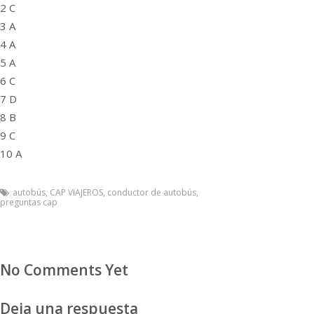
2 C
3 A
4 A
5 A
6 C
7 D
8 B
9 C
10 A
autobús
,
CAP VIAJEROS
,
conductor de autobús
,
preguntas cap
No Comments Yet
Deja una respuesta