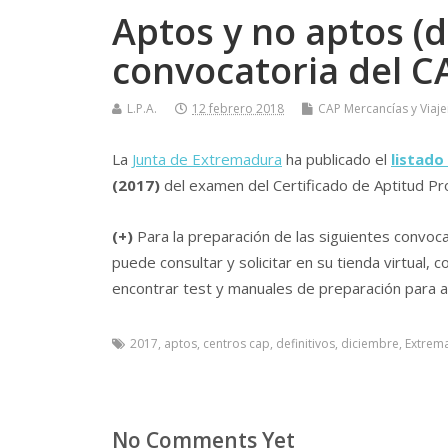
Aptos y no aptos (de
convocatoria del 
L.P.A.
12 febrero 2018
CAP Mercancí­as y Viaj
La
Junta de Extremadura
ha publicado el
listado
(2017)
del examen del Certificado de Aptitud Pr
(+)
Para la preparación de las siguientes convoc
puede consultar y solicitar en su tienda virtual,
encontrar test y manuales de preparación para a
2017
,
aptos
,
centros cap
,
definitivos
,
diciembre
,
Extrem
No Comments Yet