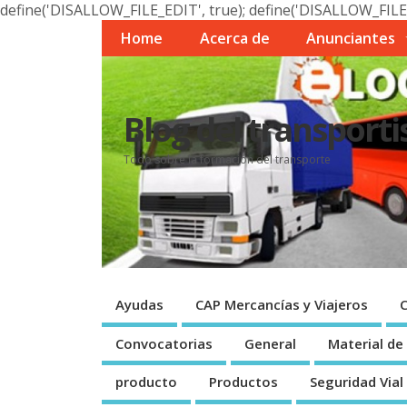
define('DISALLOW_FILE_EDIT', true); define('DISALLOW_FILE
Home
Acerca de
Anunciantes
Blog del transporti
Todo sobre la formación del transporte
Ayudas
CAP Mercancí­as y Viajeros
Convocatorias
General
Material de
producto
Productos
Seguridad Vial