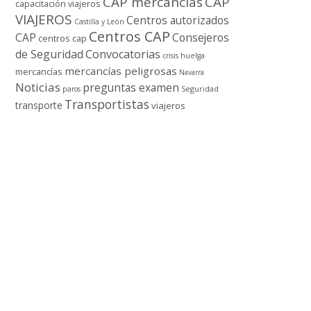
CAP mercancí­as
CAP
capacitación viajeros
VIAJEROS
Centros autorizados
Castilla y León
Centros CAP
CAP
Consejeros
centros cap
de Seguridad
Convocatorias
crisis
huelga
mercancí­as peligrosas
mercancí­as
Navarra
Noticias
preguntas examen
Seguridad
paros
Transportistas
transporte
viajeros