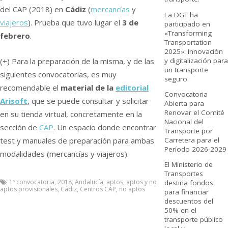
del CAP (2018) en
Cádiz
(
mercancí­as
y
La DGT ha
viajeros
). Prueba que tuvo lugar el
3 de
participado en
«Transforming
febrero
.
Transportation
2025»: Innovación
y digitalización para
(+) Para la preparación de la misma, y de las
un transporte
siguientes convocatorias, es muy
seguro.
recomendable el
material de la
editorial
Convocatoria
Arisoft
, que se puede consultar y solicitar
Abierta para
Renovar el Comité
en su tienda virtual, concretamente en la
Nacional del
sección de
CAP
. Un espacio donde encontrar
Transporte por
Carretera para el
test y manuales de preparación para ambas
Período 2026-2029
modalidades (mercancí­as y viajeros).
El Ministerio de
Transportes
1º convocatoria
,
2018
,
Andalucí­a
,
aptos
,
aptos y no
destina fondos
aptos provisionales
,
Cádiz
,
Centros CAP
,
no aptos
para financiar
descuentos del
50% en el
transporte público