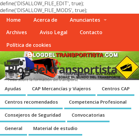
define('DISALLOW_FILE_EDIT', true);
define('DISALLOW_FILE_MODS', true);
Home
Acerca de
Anunciantes
Archives
Aviso Legal
Contacto
Polí­tica de cookies
Blog del transportista
Todo sobre la formación del transporte
Ayudas
CAP Mercancí­as y Viajeros
Centros CAP
Centros recomendados
Competencia Profesional
Consejeros de Seguridad
Convocatorias
General
Material de estudio