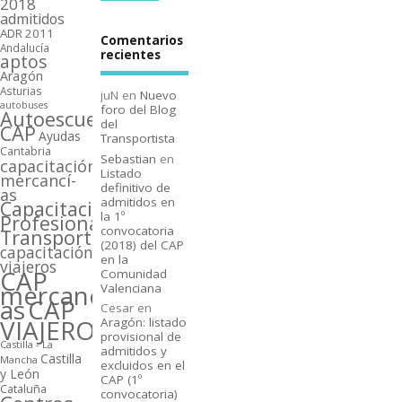
2018
admitidos
ADR 2011
Comentarios
Andalucí­a
recientes
aptos
Aragón
Asturias
juN
en
Nuevo
autobuses
foro del Blog
Autoescuelas
del
CAP
Ayudas
Transportista
Cantabria
Sebastian
en
capacitación
Listado
mercancí­
definitivo de
as
admitidos en
Capacitación
la 1º
Profesional
convocatoria
Transporte
(2018) del CAP
capacitación
en la
viajeros
CAP
Comunidad
mercancí­
Valenciana
as
CAP
Cesar
en
VIAJEROS
Aragón: listado
provisional de
Castilla - La
admitidos y
Castilla
Mancha
excluidos en el
y León
CAP (1º
Cataluña
convocatoria)