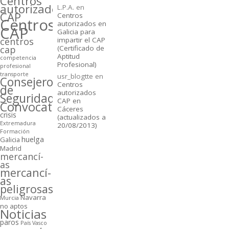
Centros
autorizados
L.P.A.
en
CAP
Centros
Centros
autorizados en
CAP
Galicia para
centros
impartir el CAP
cap
(Certificado de
Aptitud
competencia
Profesional)
profesional
transporte
usr_blogtte
en
Consejeros
Centros
de
autorizados
Seguridad
CAP en
Convocatorias
Cáceres
crisis
(actualizados a
Extremadura
20/08/2013)
Formación
huelga
Galicia
Madrid
mercancí­
as
mercancí­
as
peligrosas
Navarra
Murcia
no aptos
Noticias
paros
Paí­s Vasco