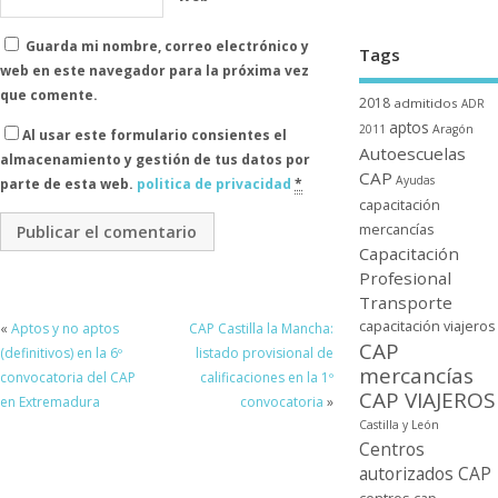
Guarda mi nombre, correo electrónico y
Tags
web en este navegador para la próxima vez
que comente.
2018
admitidos
ADR
aptos
2011
Aragón
Al usar este formulario consientes el
Autoescuelas
almacenamiento y gestión de tus datos por
CAP
Ayudas
parte de esta web.
politica de privacidad
*
capacitación
mercancí­as
Capacitación
Profesional
Transporte
capacitación viajeros
«
Aptos y no aptos
CAP Castilla la Mancha:
CAP
(definitivos) en la 6º
listado provisional de
mercancí­as
convocatoria del CAP
calificaciones en la 1º
CAP VIAJEROS
en Extremadura
convocatoria
»
Castilla y León
Centros
autorizados CAP