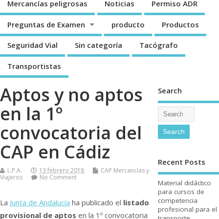
Mercancí­as peligrosas
Noticias
Permiso ADR
Preguntas de Examen
producto
Productos
Seguridad Vial
Sin categorí­a
Tacógrafo
Transportistas
Aptos y no aptos
Search
en la 1º
convocatoria del
CAP en Cádiz
Recent Posts
L.P.A.
13 febrero 2018
CAP Mercancí­as y
Viajeros
No Comment
Material didáctico
para cursos de
competencia
La
Junta de Andalucí­a
ha publicado el
listado
profesional para el
provisional de aptos
en la 1º convocatoria
transporte.