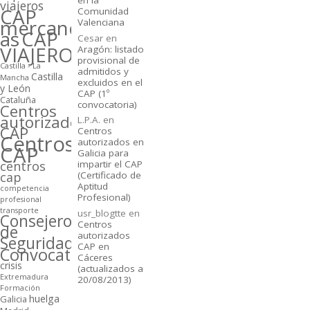
viajeros
CAP
Comunidad
mercancí­
Valenciana
as
CAP
Cesar
en
VIAJEROS
Aragón: listado
provisional de
Castilla - La
admitidos y
Castilla
Mancha
excluidos en el
y León
CAP (1º
Cataluña
convocatoria)
Centros
autorizados
L.P.A.
en
CAP
Centros
Centros
autorizados en
CAP
Galicia para
centros
impartir el CAP
cap
(Certificado de
Aptitud
competencia
Profesional)
profesional
transporte
usr_blogtte
en
Consejeros
Centros
de
autorizados
Seguridad
CAP en
Convocatorias
Cáceres
crisis
(actualizados a
Extremadura
20/08/2013)
Formación
huelga
Galicia