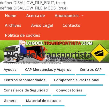
define('DISALLOW_FILE_EDIT', true);
define('DISALLOW_FILE_MODS', true);
Home
Acerca de
Anunciantes
Archives
Aviso Legal
Contacto
Polí­tica de cookies
Blog del transportista
Todo sobre la formación del transporte
Ayudas
CAP Mercancí­as y Viajeros
Centros CAP
Centros recomendados
Competencia Profesional
Consejeros de Seguridad
Convocatorias
General
Material de estudio