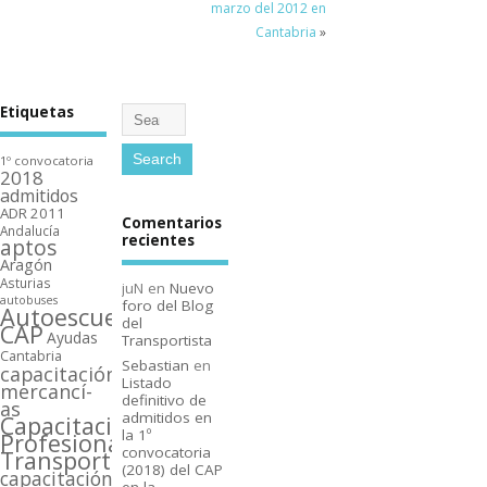
marzo del 2012 en
Cantabria
»
Etiquetas
1º convocatoria
2018
admitidos
ADR 2011
Comentarios
Andalucí­a
recientes
aptos
Aragón
Asturias
juN
en
Nuevo
autobuses
foro del Blog
Autoescuelas
del
CAP
Ayudas
Transportista
Cantabria
Sebastian
en
capacitación
Listado
mercancí­
definitivo de
as
admitidos en
Capacitación
la 1º
Profesional
convocatoria
Transporte
(2018) del CAP
capacitación
en la