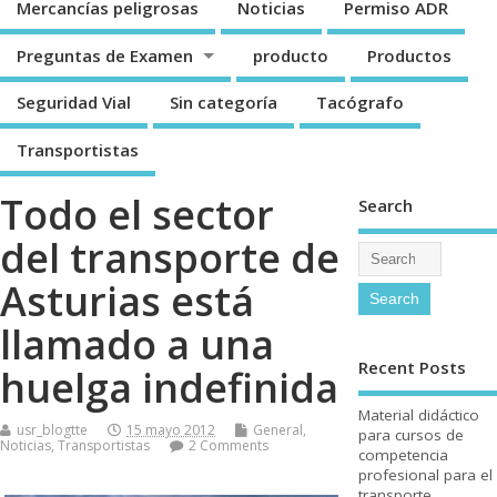
Mercancí­as peligrosas
Noticias
Permiso ADR
Preguntas de Examen
producto
Productos
Seguridad Vial
Sin categorí­a
Tacógrafo
Transportistas
Todo el sector
Search
del transporte de
Asturias está
llamado a una
Recent Posts
huelga indefinida
Material didáctico
usr_blogtte
15 mayo 2012
General
,
para cursos de
Noticias
,
Transportistas
2 Comments
competencia
profesional para el
transporte.