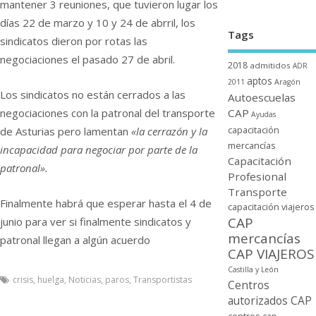
mantener 3 reuniones, que tuvieron lugar los
dí­as 22 de marzo y 10 y 24 de abrril, los
Tags
sindicatos dieron por rotas las
negociaciones el pasado 27 de abril.
2018
admitidos
ADR
aptos
2011
Aragón
Los sindicatos no están cerrados a las
Autoescuelas
negociaciones con la patronal del transporte
CAP
Ayudas
capacitación
de Asturias pero lamentan
«la cerrazón y la
mercancí­as
incapacidad para negociar por parte de la
Capacitación
patronal».
Profesional
Transporte
Finalmente habrá que esperar hasta el 4 de
capacitación viajeros
CAP
junio para ver si finalmente sindicatos y
mercancí­as
patronal llegan a algún acuerdo
CAP VIAJEROS
Castilla y León
crisis
,
huelga
,
Noticias
,
paros
,
Transportistas
Centros
autorizados CAP