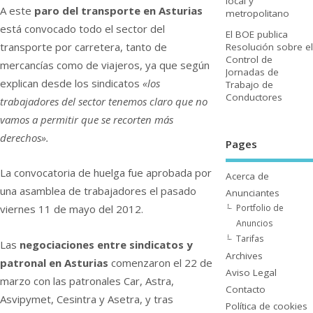
local y
A este
paro del transporte en Asturias
metropolitano
está convocado todo el sector del
El BOE publica
transporte por carretera, tanto de
Resolución sobre el
Control de
mercancí­as como de viajeros, ya que según
Jornadas de
explican desde los sindicatos
«los
Trabajo de
Conductores
trabajadores del sector tenemos claro que no
vamos a permitir que se recorten más
derechos».
Pages
La convocatoria de huelga fue aprobada por
Acerca de
una asamblea de trabajadores el pasado
Anunciantes
Portfolio de
viernes 11 de mayo del 2012.
Anuncios
Tarifas
Las
negociaciones entre sindicatos y
Archives
patronal en Asturias
comenzaron el 22 de
Aviso Legal
marzo con las patronales Car, Astra,
Contacto
Asvipymet, Cesintra y Asetra, y tras
Polí­tica de cookies