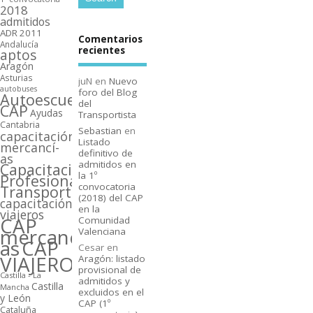
2018
admitidos
ADR 2011
Comentarios
Andalucí­a
recientes
aptos
Aragón
Asturias
juN
en
Nuevo
autobuses
foro del Blog
Autoescuelas
del
CAP
Ayudas
Transportista
Cantabria
Sebastian
en
capacitación
Listado
mercancí­
definitivo de
as
admitidos en
Capacitación
la 1º
Profesional
convocatoria
Transporte
(2018) del CAP
capacitación
en la
viajeros
CAP
Comunidad
mercancí­
Valenciana
as
CAP
Cesar
en
VIAJEROS
Aragón: listado
provisional de
Castilla - La
admitidos y
Castilla
Mancha
excluidos en el
y León
CAP (1º
Cataluña