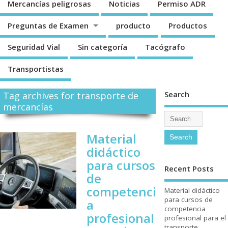
Mercancí­as peligrosas
Noticias
Permiso ADR
Preguntas de Examen
producto
Productos
Seguridad Vial
Sin categorí­a
Tacógrafo
Transportistas
Search
Tag archives for transporte de
mercancí­as
Material
didáctico
para cursos
Recent Posts
de
competenci
Material didáctico
para cursos de
a
competencia
profesional
profesional para el
transporte.