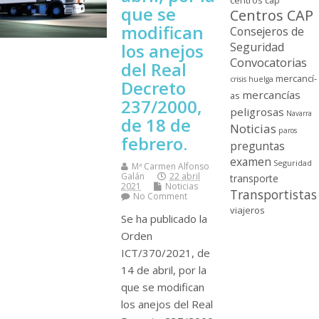
centros cap
que se
Centros CAP
modifican
Consejeros de
Seguridad
los anejos
Convocatorias
del Real
mercancí­
crisis
huelga
Decreto
mercancí­as
as
237/2000,
peligrosas
Navarra
de 18 de
Noticias
paros
febrero.
preguntas
examen
Seguridad
Mª Carmen Alfonso
Galán
22 abril
transporte
2021
Noticias
Transportistas
No Comment
viajeros
Se ha publicado la
Orden
ICT/370/2021, de
14 de abril, por la
que se modifican
los anejos del Real