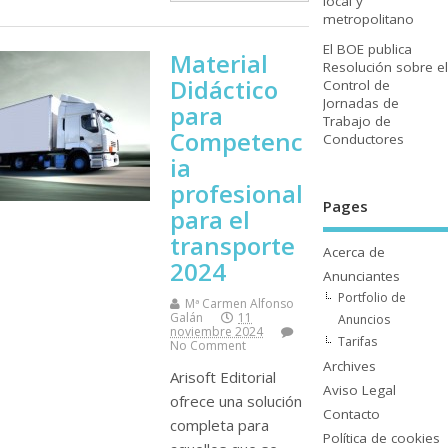
local y
metropolitano
El BOE publica
Material
Resolución sobre el
Didáctico
Control de
Jornadas de
para
Trabajo de
Competenc
Conductores
ia
profesional
Pages
para el
transporte
Acerca de
2024
Anunciantes
Portfolio de
Mª Carmen Alfonso
Galán
11
Anuncios
noviembre 2024
Tarifas
No Comment
Archives
Arisoft Editorial
Aviso Legal
ofrece una solución
Contacto
completa para
Polí­tica de cookies