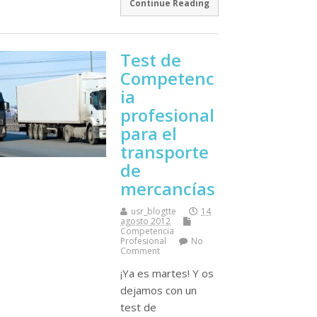
Continue Reading
Test de
Competenc
ia
profesional
para el
transporte
de
mercancí­as
usr_blogtte
14
agosto 2012
Competencia
Profesional
No
Comment
¡Ya es martes! Y os
dejamos con un
test de