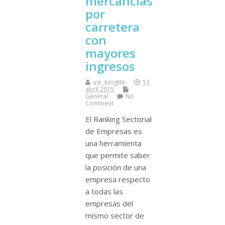
mercancí­as
por
carretera
con
mayores
ingresos
usr_blogtte
13
abril 2015
General
No
Comment
El Ranking Sectorial
de Empresas es
una herramienta
que permite saber
la posición de una
empresa respecto
a todas las
empresas del
mismo sector de