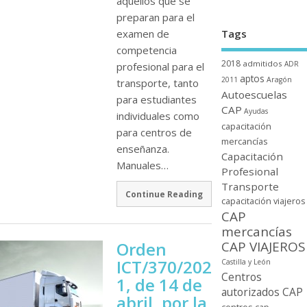
aquellos que se
preparan para el
Tags
examen de
competencia
2018
admitidos
ADR
profesional para el
aptos
2011
Aragón
transporte, tanto
Autoescuelas
para estudiantes
CAP
Ayudas
individuales como
capacitación
para centros de
mercancí­as
enseñanza.
Capacitación
Manuales…
Profesional
Transporte
Continue Reading
capacitación viajeros
CAP
mercancí­as
CAP VIAJEROS
Orden
ICT/370/202
Castilla y León
Centros
1, de 14 de
autorizados CAP
abril, por la