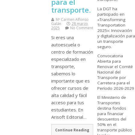
para el
transporte.
La DGT ha
participado en
«Transforming
Mª Carmen Alfonso
Galán
28 marzo
Transportation
2025
No Comment
2025»: Innovación
y digitalización para
Si eres una
un transporte
autoescuela o
seguro.
centro de formación
Convocatoria
especializado en
Abierta para
transporte,
Renovar el Comité
Nacional del
sabemos lo
Transporte por
importante que es
Carretera para el
ofrecer cursos de
Período 2026-2029
alta calidad y fácil
El Ministerio de
acceso para tus
Transportes
destina fondos
estudiantes. En
para financiar
Arisoft Editorial…
descuentos del
50% en el
transporte público
Continue Reading