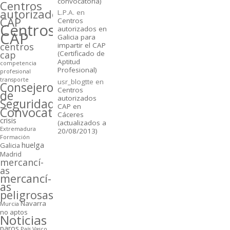
convocatoria)
Centros
autorizados
L.P.A.
en
CAP
Centros
Centros
autorizados en
CAP
Galicia para
centros
impartir el CAP
cap
(Certificado de
Aptitud
competencia
Profesional)
profesional
transporte
usr_blogtte
en
Consejeros
Centros
de
autorizados
Seguridad
CAP en
Convocatorias
Cáceres
crisis
(actualizados a
Extremadura
20/08/2013)
Formación
huelga
Galicia
Madrid
mercancí­
as
mercancí­
as
peligrosas
Navarra
Murcia
no aptos
Noticias
paros
Paí­s Vasco