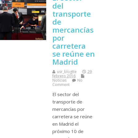
del
transporte
de
mercancí­as
por
carretera
se reúne en
Madrid
usr_blogtte
29
febrero 2016
Noticias
No
Comment
El sector del
transporte de
mercancí­as por
carretera se reúne
en Madrid el
próximo 10 de