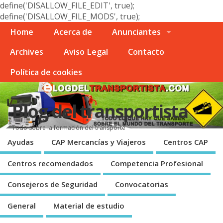
define('DISALLOW_FILE_EDIT', true);
define('DISALLOW_FILE_MODS', true);
Home
Acerca de
Anunciantes
Archives
Aviso Legal
Contacto
Polí­tica de cookies
Blog del transportista
Todo sobre la formación del transporte
Ayudas
CAP Mercancí­as y Viajeros
Centros CAP
Centros recomendados
Competencia Profesional
Consejeros de Seguridad
Convocatorias
General
Material de estudio