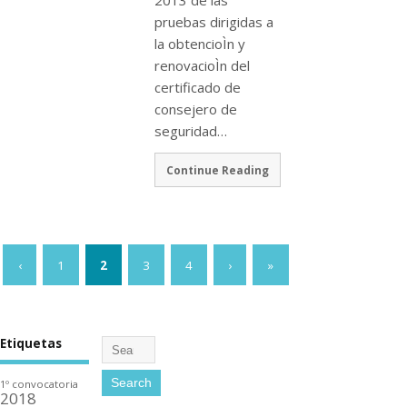
2013 de las
pruebas dirigidas a
la obtencioÌn y
renovacioÌn del
certificado de
consejero de
seguridad…
Continue Reading
‹
1
2
3
4
›
»
Etiquetas
1º convocatoria
2018