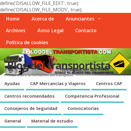
define('DISALLOW_FILE_EDIT', true);
define('DISALLOW_FILE_MODS', true);
Home
Acerca de
Anunciantes
Archives
Aviso Legal
Contacto
Polí­tica de cookies
Blog del transportista
Todo sobre la formación del transporte
Ayudas
CAP Mercancí­as y Viajeros
Centros CAP
Centros recomendados
Competencia Profesional
Consejeros de Seguridad
Convocatorias
General
Material de estudio