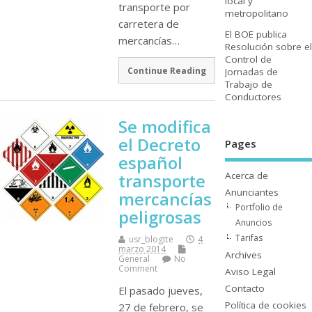
local y
transporte por
metropolitano
carretera de
El BOE publica
mercancí­as…
Resolución sobre el
Control de
Continue Reading
Jornadas de
Trabajo de
Conductores
Se modifica
el Decreto
Pages
español
Acerca de
transporte
Anunciantes
mercancí­as
Portfolio de
peligrosas
Anuncios
Tarifas
usr_blogtte
4
marzo 2014
Archives
General
No
Comment
Aviso Legal
Contacto
El pasado jueves,
Polí­tica de cookies
27 de febrero, se