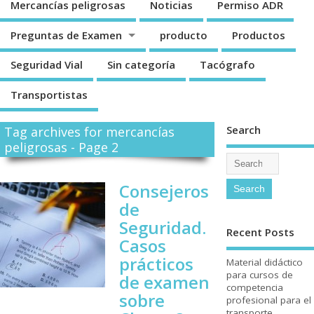
Mercancí­as peligrosas
Noticias
Permiso ADR
Preguntas de Examen
producto
Productos
Seguridad Vial
Sin categorí­a
Tacógrafo
Transportistas
Search
Tag archives for mercancí­as
peligrosas - Page 2
Consejeros
de
Seguridad.
Recent Posts
Casos
prácticos
Material didáctico
para cursos de
de examen
competencia
sobre
profesional para el
transporte.