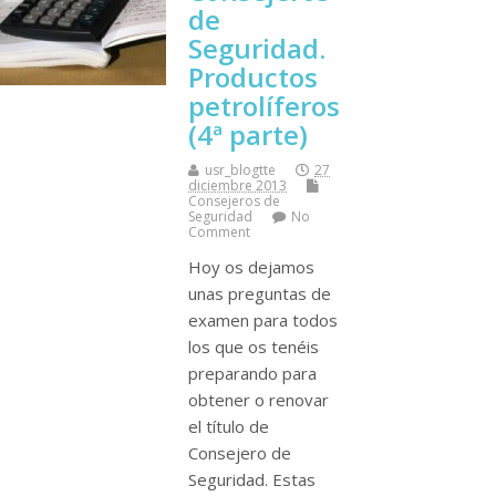
de
Seguridad.
Productos
petrolí­feros
(4ª parte)
usr_blogtte
27
diciembre 2013
Consejeros de
Seguridad
No
Comment
Hoy os dejamos
unas preguntas de
examen para todos
los que os tenéis
preparando para
obtener o renovar
el tí­tulo de
Consejero de
Seguridad. Estas