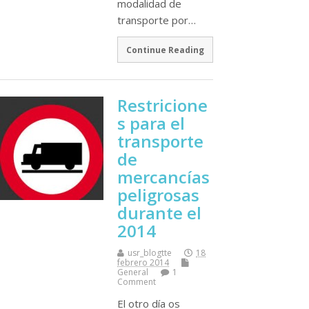
modalidad de
transporte por…
Continue Reading
Restricione
s para el
transporte
de
mercancí­as
peligrosas
durante el
2014
usr_blogtte
18
febrero 2014
General
1
Comment
El otro dí­a os