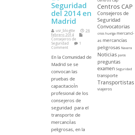
centros cap
Seguridad
Centros CAP
del 2014 en
Consejeros de
Madrid
Seguridad
Convocatorias
usr_blogtte
26
mercancí­
crisis
huelga
febrero 2014
Consejeros de
mercancí­as
as
Seguridad
1
peligrosas
Comment
Navarra
Noticias
paros
En la Comunidad de
preguntas
Madrid se se
examen
Seguridad
convocan las
transporte
pruebas de
Transportistas
capacitacioÌn
viajeros
profesional de los
consejeros de
seguridad para el
transporte de
mercanciÌas
peligrosas, en la