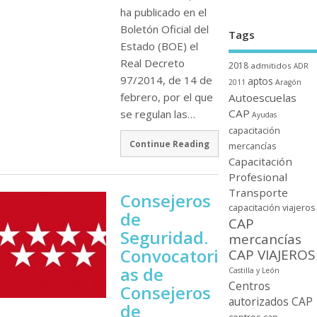
ha publicado en el
Boletón Oficial del
Tags
Estado (BOE) el
Real Decreto
2018
admitidos
ADR
97/2014, de 14 de
aptos
2011
Aragón
febrero, por el que
Autoescuelas
CAP
se regulan las…
Ayudas
capacitación
Continue Reading
mercancí­as
Capacitación
Profesional
Transporte
Consejeros
capacitación viajeros
de
CAP
Seguridad.
mercancí­as
Convocatori
CAP VIAJEROS
as de
Castilla y León
Centros
Consejeros
autorizados CAP
de