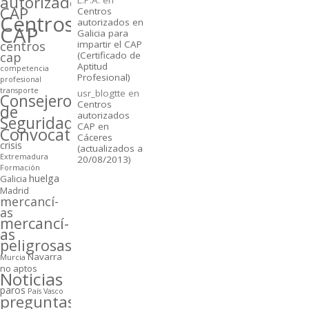
autorizados
L.P.A.
en
CAP
Centros
Centros
autorizados en
CAP
Galicia para
centros
impartir el CAP
cap
(Certificado de
Aptitud
competencia
Profesional)
profesional
transporte
usr_blogtte
en
Consejeros
Centros
de
autorizados
Seguridad
CAP en
Convocatorias
Cáceres
crisis
(actualizados a
Extremadura
20/08/2013)
Formación
huelga
Galicia
Madrid
mercancí­
as
mercancí­
as
peligrosas
Navarra
Murcia
no aptos
Noticias
paros
Paí­s Vasco
preguntas