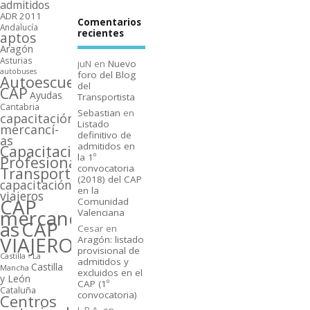
admitidos
ADR 2011
Comentarios
Andalucí­a
recientes
aptos
Aragón
Asturias
juN
en
Nuevo
autobuses
foro del Blog
Autoescuelas
del
CAP
Ayudas
Transportista
Cantabria
Sebastian
en
capacitación
Listado
mercancí­
definitivo de
as
admitidos en
Capacitación
la 1º
Profesional
convocatoria
Transporte
(2018) del CAP
capacitación
en la
viajeros
CAP
Comunidad
mercancí­
Valenciana
as
CAP
Cesar
en
VIAJEROS
Aragón: listado
provisional de
Castilla - La
admitidos y
Castilla
Mancha
excluidos en el
y León
CAP (1º
Cataluña
convocatoria)
Centros