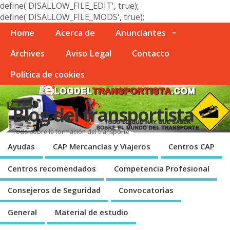
define('DISALLOW_FILE_EDIT', true);
define('DISALLOW_FILE_MODS', true);
Home
Acerca de
Anunciantes
Archives
Aviso Legal
Contacto
Polí­tica de cookies
Blog del transportista
Todo sobre la formación del transporte
Ayudas
CAP Mercancí­as y Viajeros
Centros CAP
Centros recomendados
Competencia Profesional
Consejeros de Seguridad
Convocatorias
General
Material de estudio