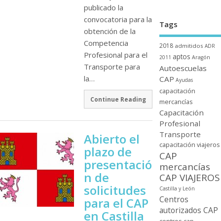
publicado la
convocatoria para la
Tags
obtención de la
Competencia
2018
admitidos
ADR
Profesional para el
aptos
2011
Aragón
Transporte para
Autoescuelas
la…
CAP
Ayudas
capacitación
Continue Reading
mercancí­as
Capacitación
Profesional
Transporte
Abierto el
capacitación viajeros
plazo de
CAP
presentació
mercancí­as
n de
CAP VIAJEROS
solicitudes
Castilla y León
Centros
para el CAP
autorizados CAP
en Castilla