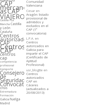
CAP
Comunidad
mercancí­
Valenciana
as
CAP
Cesar
en
VIAJEROS
Aragón: listado
provisional de
Castilla - La
admitidos y
Castilla
Mancha
excluidos en el
y León
CAP (1º
Cataluña
convocatoria)
Centros
autorizados
L.P.A.
en
CAP
Centros
Centros
autorizados en
CAP
Galicia para
centros
impartir el CAP
cap
(Certificado de
Aptitud
competencia
Profesional)
profesional
transporte
usr_blogtte
en
Consejeros
Centros
de
autorizados
Seguridad
CAP en
Convocatorias
Cáceres
crisis
(actualizados a
Extremadura
20/08/2013)
Formación
huelga
Galicia
Madrid