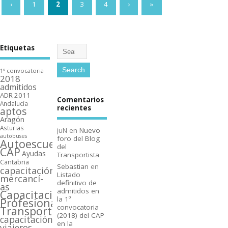
‹
1
2
3
4
›
»
Etiquetas
1º convocatoria
2018
admitidos
ADR 2011
Comentarios
Andalucí­a
recientes
aptos
Aragón
Asturias
juN
en
Nuevo
autobuses
foro del Blog
Autoescuelas
del
CAP
Ayudas
Transportista
Cantabria
Sebastian
en
capacitación
Listado
mercancí­
definitivo de
as
admitidos en
Capacitación
la 1º
Profesional
convocatoria
Transporte
(2018) del CAP
capacitación
en la
viajeros