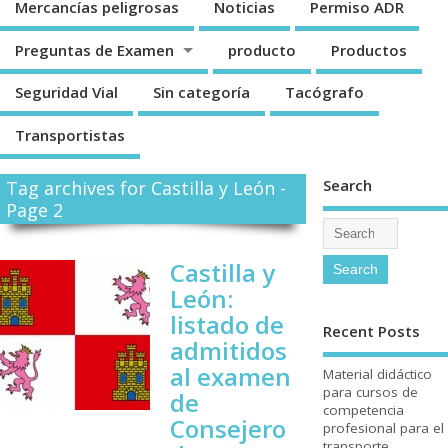
Mercancí­as peligrosas
Noticias
Permiso ADR
Preguntas de Examen
producto
Productos
Seguridad Vial
Sin categorí­a
Tacógrafo
Transportistas
Search
Tag archives for Castilla y León -
Page 2
Castilla y
León:
listado de
Recent Posts
admitidos
al examen
Material didáctico
para cursos de
de
competencia
Consejero
profesional para el
transporte.