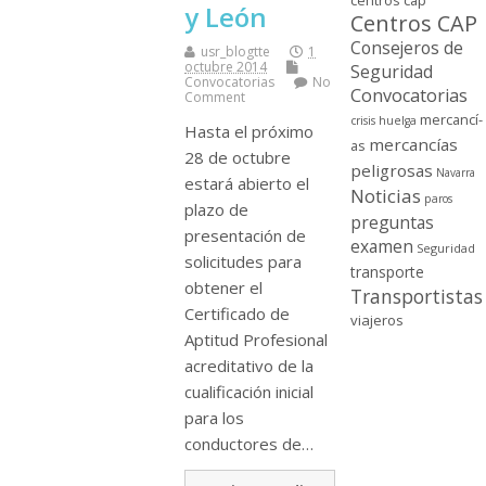
centros cap
y León
Centros CAP
Consejeros de
usr_blogtte
1
octubre 2014
Seguridad
Convocatorias
No
Convocatorias
Comment
mercancí­
crisis
huelga
Hasta el próximo
mercancí­as
as
28 de octubre
peligrosas
Navarra
estará abierto el
Noticias
paros
plazo de
preguntas
presentación de
examen
Seguridad
solicitudes para
transporte
obtener el
Transportistas
Certificado de
viajeros
Aptitud Profesional
acreditativo de la
cualificación inicial
para los
conductores de…