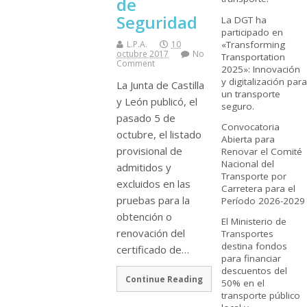
de
Seguridad
La DGT ha
participado en
«Transforming
L.P.A.
10
octubre 2017
No
Transportation
Comment
2025»: Innovación
y digitalización para
La Junta de Castilla
un transporte
y León publicó, el
seguro.
pasado 5 de
Convocatoria
octubre, el listado
Abierta para
provisional de
Renovar el Comité
Nacional del
admitidos y
Transporte por
excluidos en las
Carretera para el
pruebas para la
Período 2026-2029
obtención o
El Ministerio de
renovación del
Transportes
destina fondos
certificado de…
para financiar
descuentos del
Continue Reading
50% en el
transporte público