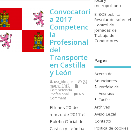
local y
metropolitano
Convocatori
El BOE publica
a 2017
Resolución sobre el
Competenc
Control de
Jornadas de
ia
Trabajo de
Profesional
Conductores
del
Transporte
Pages
en Castilla
y León
Acerca de
Anunciantes
usr_blogtte
24
marzo 2017
Portfolio de
Competencia
Anuncios
Profesional
No
Comment
Tarifas
Archives
El lunes 20 de
Aviso Legal
marzo de 2017 el
Contacto
Boletí­n Oficial de
Polí­tica de cookies
Castilla y León ha