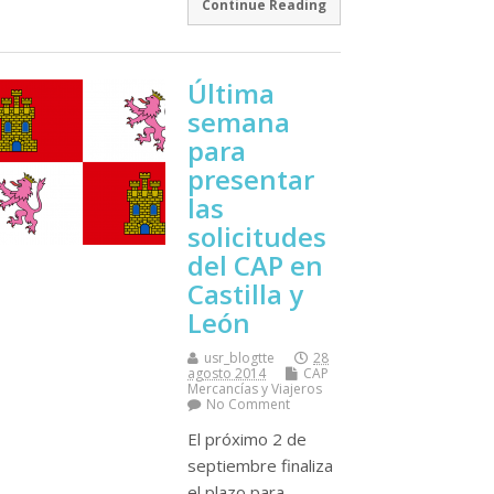
Continue Reading
Última
semana
para
presentar
las
solicitudes
del CAP en
Castilla y
León
usr_blogtte
28
agosto 2014
CAP
Mercancí­as y Viajeros
No Comment
El próximo 2 de
septiembre finaliza
el plazo para