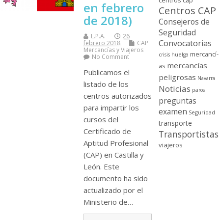
centros cap
en febrero
Centros CAP
de 2018)
Consejeros de
Seguridad
L.P.A.
26
Convocatorias
febrero 2018
CAP
Mercancí­as y Viajeros
mercancí­
crisis
huelga
No Comment
mercancí­as
as
Publicamos el
peligrosas
Navarra
listado de los
Noticias
paros
centros autorizados
preguntas
para impartir los
examen
Seguridad
cursos del
transporte
Certificado de
Transportistas
Aptitud Profesional
viajeros
(CAP) en Castilla y
León. Este
documento ha sido
actualizado por el
Ministerio de…