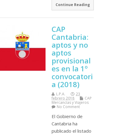
Continue Reading
CAP
Cantabria:
aptos y no
aptos
provisional
es en la 1º
convocatori
a (2018)
L.P.A.
23
febrero 2018
CAP
Mercancí­as y Viajeros
No Comment
El Gobierno de
Cantabria ha
publicado el listado