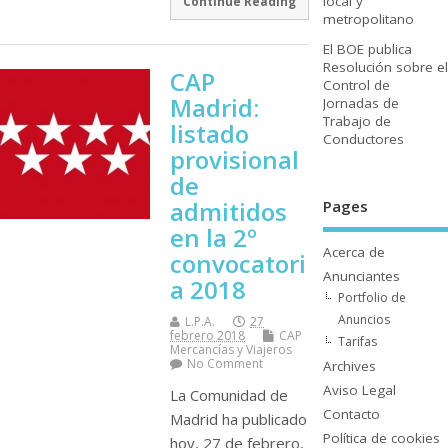
local y
Continue Reading
metropolitano
El BOE publica
Resolución sobre el
CAP
Control de
Madrid:
Jornadas de
Trabajo de
listado
Conductores
provisional
de
admitidos
Pages
en la 2º
Acerca de
convocatori
Anunciantes
a 2018
Portfolio de
Anuncios
L.P.A.
27
febrero 2018
CAP
Tarifas
Mercancí­as y Viajeros
No Comment
Archives
Aviso Legal
La Comunidad de
Contacto
Madrid ha publicado
Polí­tica de cookies
hoy, 27 de febrero,