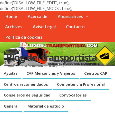
define('DISALLOW_FILE_EDIT', true);
define('DISALLOW_FILE_MODS', true);
Home
Acerca de
Anunciantes
Archives
Aviso Legal
Contacto
Polí­tica de cookies
Blog del transportista
Todo sobre la formación del transporte
Ayudas
CAP Mercancí­as y Viajeros
Centros CAP
Centros recomendados
Competencia Profesional
Consejeros de Seguridad
Convocatorias
General
Material de estudio