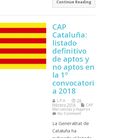
Continue Reading
CAP
Cataluña:
listado
definitivo
de aptos y
no aptos en
la 1º
convocatori
a 2018
L.P.A.
26
febrero 2018
CAP
Mercancí­as y Viajeros
No Comment
La Generalitat de
Cataluña ha
pubicado el listado