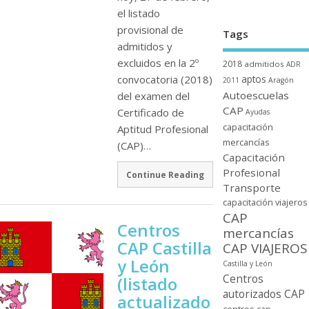
el listado
provisional de
Tags
admitidos y
excluidos en la 2º
2018
admitidos
ADR
convocatoria (2018)
aptos
2011
Aragón
Autoescuelas
del examen del
CAP
Certificado de
Ayudas
capacitación
Aptitud Profesional
mercancí­as
(CAP)…
Capacitación
Profesional
Continue Reading
Transporte
capacitación viajeros
CAP
Centros
mercancí­as
CAP Castilla
CAP VIAJEROS
y León
Castilla y León
Centros
(listado
autorizados CAP
actualizado