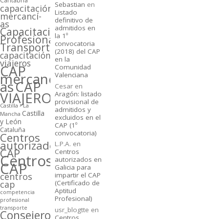
Cantabria
Sebastian
en
capacitación
Listado
mercancí­
definitivo de
as
admitidos en
Capacitación
la 1º
Profesional
convocatoria
Transporte
(2018) del CAP
capacitación
en la
viajeros
CAP
Comunidad
mercancí­
Valenciana
as
CAP
Cesar
en
VIAJEROS
Aragón: listado
provisional de
Castilla - La
admitidos y
Castilla
Mancha
excluidos en el
y León
CAP (1º
Cataluña
convocatoria)
Centros
autorizados
L.P.A.
en
CAP
Centros
Centros
autorizados en
CAP
Galicia para
centros
impartir el CAP
cap
(Certificado de
Aptitud
competencia
Profesional)
profesional
transporte
usr_blogtte
en
Consejeros
Centros