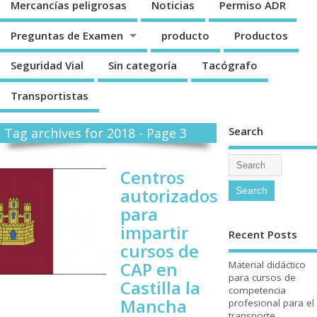
Mercancí­as peligrosas
Noticias
Permiso ADR
Preguntas de Examen
producto
Productos
Seguridad Vial
Sin categorí­a
Tacógrafo
Transportistas
Search
Tag archives for 2018 - Page 3
Centros
autorizados
para
impartir
Recent Posts
cursos de
CAP en
Material didáctico
para cursos de
Castilla la
competencia
Mancha
profesional para el
transporte.