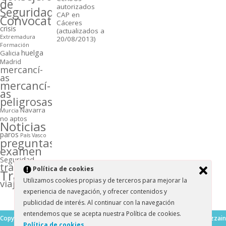
de
autorizados
Seguridad
CAP en
Convocatorias
Cáceres
crisis
(actualizados a
Extremadura
20/08/2013)
Formación
huelga
Galicia
Madrid
mercancí­
as
mercancí­
as
peligrosas
Navarra
Murcia
no aptos
Noticias
paros
Paí­s Vasco
preguntas
examen
Seguridad
transporte
Polí­tica de cookies
Transportistas
Utilizamos cookies propias y de terceros para mejorar la
viajeros
experiencia de navegación, y ofrecer contenidos y
publicidad de interés. Al continuar con la navegación
entendemos que se acepta nuestra Polí­tica de cookies.
Copyright ©2026. Blog del
Mesocolumn Theme by Dezzain
Polí­tica de cookies
.