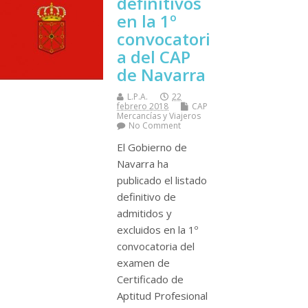
definitivos
en la 1º
convocatori
a del CAP
de Navarra
L.P.A.
22
febrero 2018
CAP
Mercancí­as y Viajeros
No Comment
El Gobierno de
Navarra ha
publicado el listado
definitivo de
admitidos y
excluidos en la 1º
convocatoria del
examen de
Certificado de
Aptitud Profesional