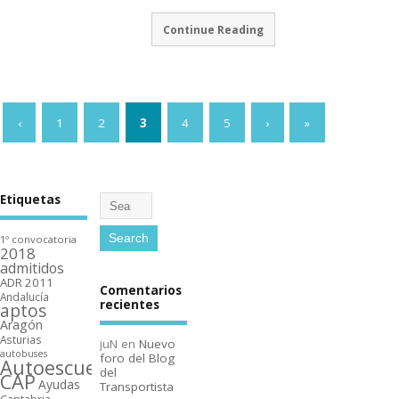
Continue Reading
‹
1
2
3
4
5
›
»
Etiquetas
1º convocatoria
2018
admitidos
ADR 2011
Comentarios
Andalucí­a
recientes
aptos
Aragón
Asturias
juN
en
Nuevo
autobuses
foro del Blog
Autoescuelas
del
CAP
Ayudas
Transportista