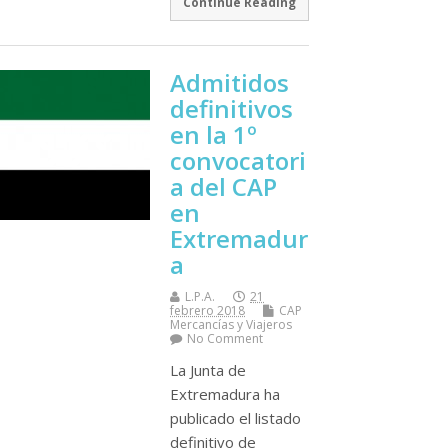
Continue Reading
Admitidos
definitivos
en la 1º
convocatori
a del CAP
en
Extremadur
a
L.P.A.
21
febrero 2018
CAP
Mercancí­as y Viajeros
No Comment
La Junta de
Extremadura ha
publicado el listado
definitivo de