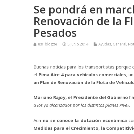
Se pondrá en march
Renovación de la Fl
Pesados
usr_blogtte
5 junio 2014
Ayudas
,
General
,
Not
Buenas noticias para los transportistas porque 
el
Pima Aire 4 para vehí­culos comerciales
, u
un Plan de Renovación de la Flota de Vehí­cul
Mariano Rajoy, el Presidente del Gobierno
ha
a los ya alcanzados por los distintos planes Pive».
Aún
no se conoce la dotación económica
con
Medidas para el Crecimiento, la Competitivid