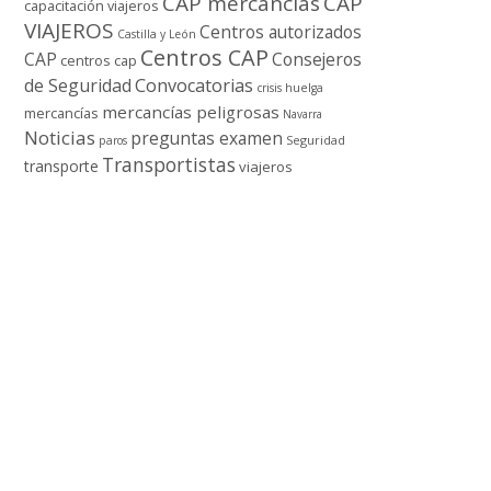
CAP mercancí­as
CAP
capacitación viajeros
VIAJEROS
Centros autorizados
Castilla y León
Centros CAP
CAP
Consejeros
centros cap
de Seguridad
Convocatorias
crisis
huelga
mercancí­as peligrosas
mercancí­as
Navarra
Noticias
preguntas examen
Seguridad
paros
Transportistas
transporte
viajeros