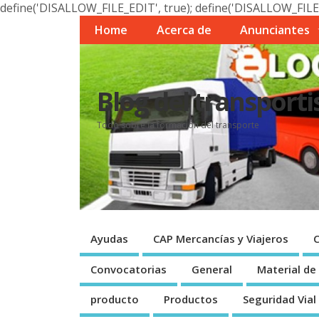
define('DISALLOW_FILE_EDIT', true); define('DISALLOW_FILE
Home
Acerca de
Anunciantes
Blog del transporti
Todo sobre la formación del transporte
Ayudas
CAP Mercancí­as y Viajeros
Convocatorias
General
Material de
producto
Productos
Seguridad Vial