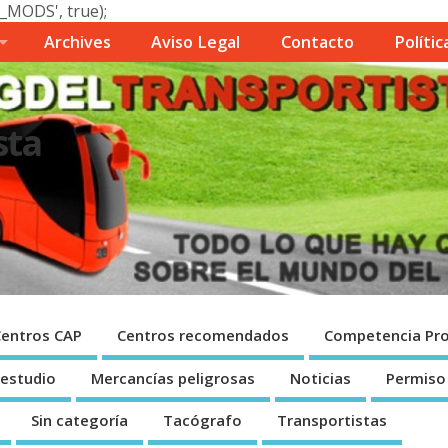
_MODS', true);
Archives
Aviso Legal
Contacto
Polí­ti
sta
Centros CAP
Centros recomendados
Competencia Pro
 estudio
Mercancí­as peligrosas
Noticias
Permiso
Sin categorí­a
Tacógrafo
Transportistas