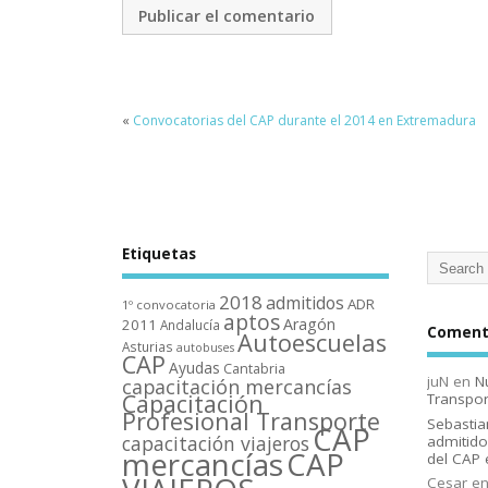
«
Convocatorias del CAP durante el 2014 en Extremadura
Etiquetas
2018
admitidos
ADR
1º convocatoria
aptos
Aragón
2011
Andalucí­a
Comenta
Autoescuelas
Asturias
autobuses
CAP
Ayudas
Cantabria
juN
en
N
capacitación mercancí­as
Capacitación
Transpor
Profesional Transporte
Sebastia
CAP
capacitación viajeros
admitido
mercancí­as
CAP
del CAP 
Cesar
e