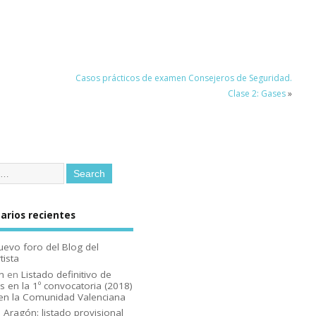
Casos prácticos de examen Consejeros de Seguridad.
Clase 2: Gases
»
rios recientes
uevo foro del Blog del
tista
n
en
Listado definitivo de
s en la 1º convocatoria (2018)
en la Comunidad Valenciana
n
Aragón: listado provisional