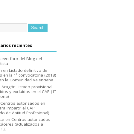
rios recientes
uevo foro del Blog del
tista
n
en
Listado definitivo de
s en la 1º convocatoria (2018)
en la Comunidad Valenciana
n
Aragón: listado provisional
idos y excluidos en el CAP (1º
oria)
n
Centros autorizados en
ara impartir el CAP
ado de Aptitud Profesional)
tte
en
Centros autorizados
áceres (actualizados a
013)