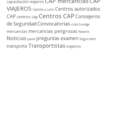
CAP mercancí­as
CAP
capacitación viajeros
VIAJEROS
Centros autorizados
Castilla y León
Centros CAP
CAP
Consejeros
centros cap
de Seguridad
Convocatorias
crisis
huelga
mercancí­as peligrosas
mercancí­as
Navarra
Noticias
preguntas examen
Seguridad
paros
Transportistas
transporte
viajeros