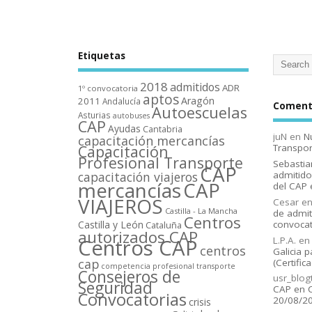
Etiquetas
2018
admitidos
ADR
1º convocatoria
aptos
Aragón
2011
Andalucí­a
Comenta
Autoescuelas
Asturias
autobuses
CAP
Ayudas
Cantabria
juN
en
N
capacitación mercancí­as
Capacitación
Transpor
Profesional Transporte
Sebastia
CAP
capacitación viajeros
admitido
mercancí­as
CAP
del CAP 
VIAJEROS
Cesar
e
Castilla - La Mancha
de admit
Centros
Castilla y León
convocat
Cataluña
autorizados CAP
L.P.A.
e
Centros CAP
centros
Galicia p
cap
(Certific
competencia profesional transporte
Consejeros de
usr_blog
Seguridad
CAP en C
Convocatorias
20/08/2
crisis