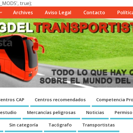
_MODS', true);
Archives
Aviso Legal
Contacto
Polí­ti
sta
Centros CAP
Centros recomendados
Competencia Pro
 estudio
Mercancí­as peligrosas
Noticias
Permiso
Sin categorí­a
Tacógrafo
Transportistas