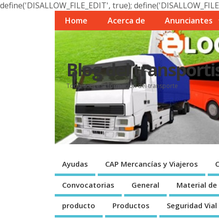
define('DISALLOW_FILE_EDIT', true); define('DISALLOW_FILE
Home
Acerca de
Anunciantes
Blog del transporti
Todo sobre la formación del transporte
Ayudas
CAP Mercancí­as y Viajeros
Convocatorias
General
Material de
producto
Productos
Seguridad Vial