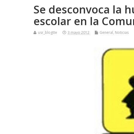
Se desconvoca la h
escolar en la Comu
usr_blogtte
3 mayo 2012
General
,
Noticias