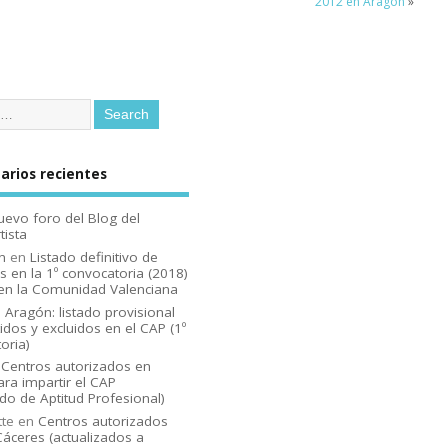
2012 en Aragón
»
rios recientes
uevo foro del Blog del
tista
n
en
Listado definitivo de
s en la 1º convocatoria (2018)
en la Comunidad Valenciana
n
Aragón: listado provisional
idos y excluidos en el CAP (1º
oria)
n
Centros autorizados en
ara impartir el CAP
ado de Aptitud Profesional)
tte
en
Centros autorizados
áceres (actualizados a