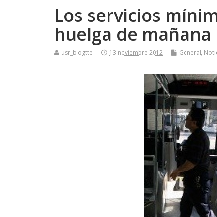
Los servicios mí­ni
huelga de mañana
usr_blogtte
13 noviembre 2012
General
,
Noti