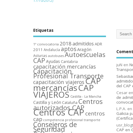
17/10/2012)
Etiquetas
2018
admitidos
ADR
1º convocatoria
aptos
Aragón
2011
Andalucí­a
Comenta
Autoescuelas
Asturias
autobuses
CAP
Ayudas
Cantabria
juN
en
N
capacitación mercancí­as
Capacitación
Transpor
Profesional Transporte
Sebastia
CAP
capacitación viajeros
admitido
mercancí­as
CAP
del CAP 
VIAJEROS
Cesar
e
Castilla - La Mancha
de admit
Centros
Castilla y León
convocat
Cataluña
autorizados CAP
L.P.A.
e
Centros CAP
centros
Galicia p
cap
(Certific
competencia profesional transporte
Consejeros de
usr_blog
Seguridad
CAP en C