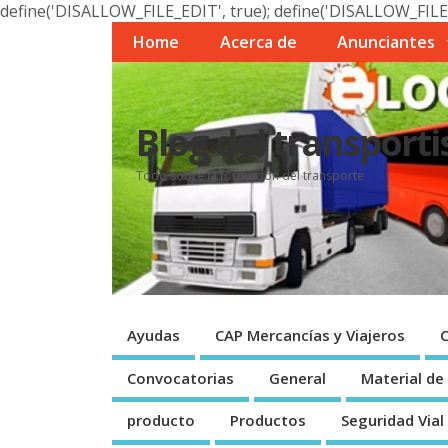
define('DISALLOW_FILE_EDIT', true); define('DISALLOW_FILE
Home
Acerca de
Anunciantes
Blog del transporti
Todo sobre la formación del transporte
Ayudas
CAP Mercancí­as y Viajeros
Convocatorias
General
Material de
producto
Productos
Seguridad Vial