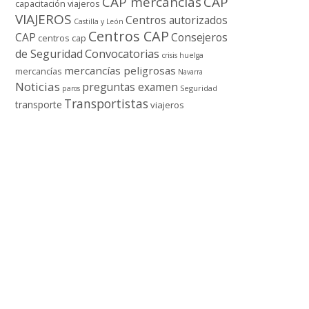
CAP mercancí­as
CAP
capacitación viajeros
VIAJEROS
Centros autorizados
Castilla y León
Centros CAP
CAP
Consejeros
centros cap
de Seguridad
Convocatorias
crisis
huelga
mercancí­as peligrosas
mercancí­as
Navarra
Noticias
preguntas examen
Seguridad
paros
Transportistas
transporte
viajeros