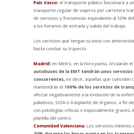
Paí­s Vasco:
el transporte público funcionará a u
transporte regular de viajeros por carretera tra
de servicios y frecuencias equivalente al 30% del
a los horarios de entrada y salida del trabajo.
Los servicios que tengan su inicio con anteriorid
hasta concluir su trayecto.
Madrid:
en Metro, en la hora punta, circularán el
autobuses de la EMT tendrán unos servicios m
concurrentes,
es decir, aquellas que coinciden 
mantendrán el
100% de los servicios de trans
afectar negativamente a la evolución de la enferm
paliativos, SIDA o trasplante de órganos, a fin de
con patologí­as crí­ticas o especialmente graves, 
plantilla del centro.
Comunidad Valenciana:
Los servicios mí­nimos 
30% durante las horas punta en los transport