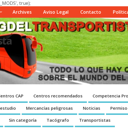
_MODS', true);
Archives
Aviso Legal
Contacto
Polí­ti
sta
Centros CAP
Centros recomendados
Competencia Pro
 estudio
Mercancí­as peligrosas
Noticias
Permiso
Sin categorí­a
Tacógrafo
Transportistas