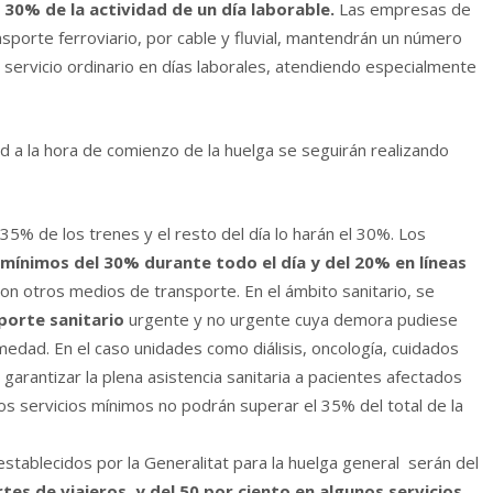
n
30% de la actividad de un dí­a laborable.
Las empresas de
nsporte ferroviario, por cable y fluvial, mantendrán un número
 servicio ordinario en dí­as laborales, atendiendo especialmente
ad a la hora de comienzo de la huelga se seguirán realizando
 35% de los trenes y el resto del dí­a lo harán el 30%. Los
í­nimos del 30% durante todo el dí­a y del 20% en lí­neas
con otros medios de transporte. En el ámbito sanitario, se
porte sanitario
urgente y no urgente cuya demora pudiese
edad. En el caso unidades como diálisis, oncologí­a, cuidados
 garantizar la plena asistencia sanitaria a pacientes afectados
los servicios mí­nimos no podrán superar el 35% del total de la
establecidos por la Generalitat para la huelga general serán del
es de viajeros, y del 50 por ciento en algunos servicios