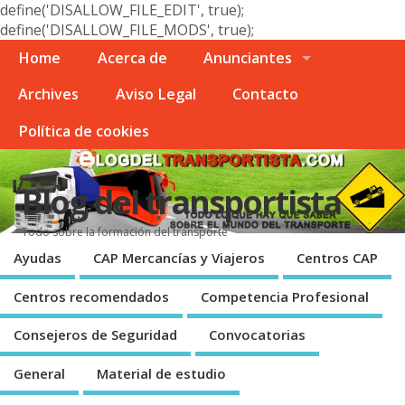
define('DISALLOW_FILE_EDIT', true);
define('DISALLOW_FILE_MODS', true);
Home
Acerca de
Anunciantes
Archives
Aviso Legal
Contacto
Polí­tica de cookies
Blog del transportista
Todo sobre la formación del transporte
Ayudas
CAP Mercancí­as y Viajeros
Centros CAP
Centros recomendados
Competencia Profesional
Consejeros de Seguridad
Convocatorias
General
Material de estudio