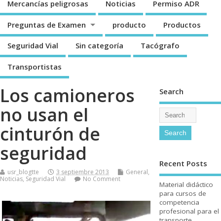
Mercancí­as peligrosas
Noticias
Permiso ADR
Preguntas de Examen
producto
Productos
Seguridad Vial
Sin categorí­a
Tacógrafo
Transportistas
Los camioneros
Search
no usan el
cinturón de
seguridad
Recent Posts
usr_blogtte
3 septiembre 2013
General
,
Noticias
,
Seguridad Vial
No Comment
Material didáctico
para cursos de
competencia
profesional para el
transporte.