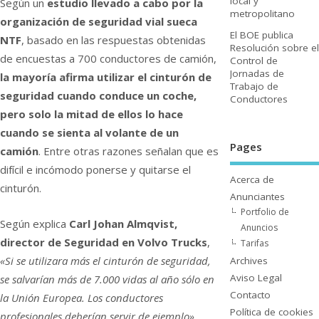
local y
Según un
estudio llevado a cabo por la
metropolitano
organización de seguridad vial sueca
El BOE publica
NTF
, basado en las respuestas obtenidas
Resolución sobre el
de encuestas a 700 conductores de camión,
Control de
Jornadas de
la mayorí­a afirma utilizar el cinturón de
Trabajo de
seguridad cuando conduce un coche,
Conductores
pero solo la mitad de ellos lo hace
cuando se sienta al volante de un
Pages
camión
. Entre otras razones señalan que es
difí­cil e incómodo ponerse y quitarse el
Acerca de
cinturón.
Anunciantes
Portfolio de
Según explica
Carl Johan Almqvist,
Anuncios
director de Seguridad en Volvo Trucks
,
Tarifas
«Si se utilizara más el cinturón de seguridad,
Archives
Aviso Legal
se salvarí­an más de 7.000 vidas al año sólo en
Contacto
la Unión Europea. Los conductores
Polí­tica de cookies
profesionales deberí­an servir de ejemplo»
,