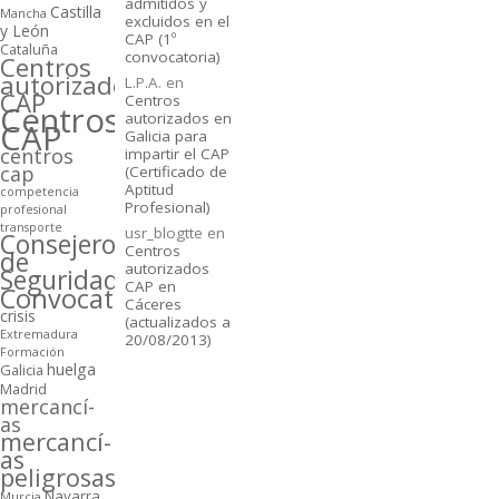
admitidos y
Castilla
Mancha
excluidos en el
y León
CAP (1º
Cataluña
convocatoria)
Centros
autorizados
L.P.A.
en
CAP
Centros
Centros
autorizados en
CAP
Galicia para
centros
impartir el CAP
cap
(Certificado de
Aptitud
competencia
Profesional)
profesional
transporte
usr_blogtte
en
Consejeros
Centros
de
autorizados
Seguridad
CAP en
Convocatorias
Cáceres
crisis
(actualizados a
Extremadura
20/08/2013)
Formación
huelga
Galicia
Madrid
mercancí­
as
mercancí­
as
peligrosas
Navarra
Murcia