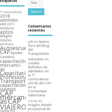
Etiquetas
1º convocatoria
2018
admitidos
ADR 2011
Comentarios
Andalucí­a
recientes
aptos
Aragón
Asturias
juN
en
Nuevo
autobuses
foro del Blog
Autoescuelas
del
CAP
Ayudas
Transportista
Cantabria
Sebastian
en
capacitación
Listado
mercancí­
definitivo de
as
admitidos en
Capacitación
la 1º
Profesional
convocatoria
Transporte
(2018) del CAP
capacitación
en la
viajeros
CAP
Comunidad
mercancí­
Valenciana
as
CAP
Cesar
en
VIAJEROS
Aragón: listado
provisional de
Castilla - La