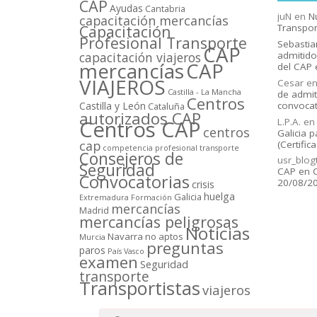
CAP
Ayudas
Cantabria
juN
en
N
capacitación mercancí­as
Capacitación
Transpor
Profesional Transporte
Sebastia
CAP
capacitación viajeros
admitido
mercancí­as
CAP
del CAP 
VIAJEROS
Cesar
e
Castilla - La Mancha
de admit
Centros
Castilla y León
convocat
Cataluña
autorizados CAP
L.P.A.
e
Centros CAP
centros
Galicia p
cap
(Certific
competencia profesional transporte
Consejeros de
usr_blog
Seguridad
CAP en C
Convocatorias
20/08/2
crisis
huelga
Galicia
Extremadura
Formación
mercancí­as
Madrid
mercancí­as peligrosas
Noticias
Navarra
no aptos
Murcia
preguntas
paros
Paí­s Vasco
examen
Seguridad
transporte
Transportistas
viajeros