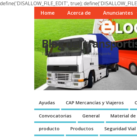
define('DISALLOW_FILE_EDIT', true); define('DISALLOW_FILE
Home
Acerca de
Anunciantes
Blog del transporti
Todo sobre la formación del transporte
Ayudas
CAP Mercancí­as y Viajeros
Convocatorias
General
Material de
producto
Productos
Seguridad Vial