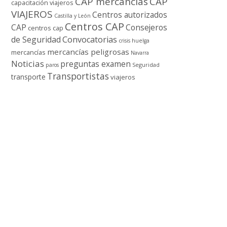
CAP mercancí­as
CAP
capacitación viajeros
VIAJEROS
Centros autorizados
Castilla y León
Centros CAP
CAP
Consejeros
centros cap
de Seguridad
Convocatorias
crisis
huelga
mercancí­as peligrosas
mercancí­as
Navarra
Noticias
preguntas examen
Seguridad
paros
Transportistas
transporte
viajeros