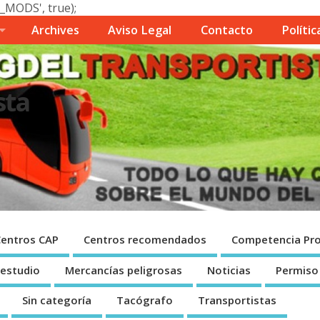
_MODS', true);
Archives
Aviso Legal
Contacto
Polí­ti
sta
Centros CAP
Centros recomendados
Competencia Pro
 estudio
Mercancí­as peligrosas
Noticias
Permiso
Sin categorí­a
Tacógrafo
Transportistas