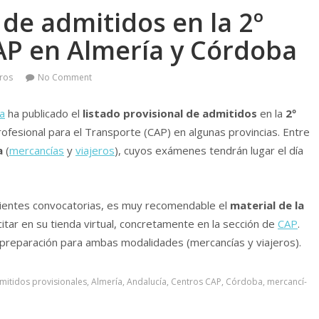
 de admitidos en la 2º
AP en Almerí­a y Córdoba
eros
No Comment
­a
ha publicado el
listado provisional de admitidos
en la
2º
ofesional para el Transporte (CAP) en algunas provincias. Entre
a
(
mercancí­as
y
viajeros
), cuyos exámenes tendrán lugar el dí­a
iguientes convocatorias, es muy recomendable el
material de la
citar en su tienda virtual, concretamente en la sección de
CAP
.
preparación para ambas modalidades (mercancí­as y viajeros).
mitidos provisionales
,
Almerí­a
,
Andalucí­a
,
Centros CAP
,
Córdoba
,
mercancí­