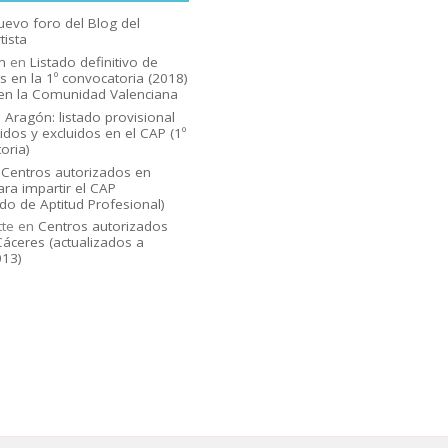
uevo foro del Blog del
tista
n
en
Listado definitivo de
s en la 1º convocatoria (2018)
en la Comunidad Valenciana
n
Aragón: listado provisional
idos y excluidos en el CAP (1º
oria)
n
Centros autorizados en
ara impartir el CAP
ado de Aptitud Profesional)
tte
en
Centros autorizados
áceres (actualizados a
013)