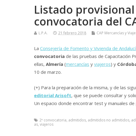
Listado provisional
convocatoria del C
L.P.A.
21 febrero 2018
CAP Mercancí­as y Viaj
La
Consejerí­a de Fomento y Vivienda de Andalucí
convocatoria
de las pruebas de Capacitación Pr
ellas,
Almerí­a
(
mercancí­as
y
viajeros
) y
Córdob
10 de marzo.
(+) Para la preparación de la misma, y de las s
editorial Arisoft
, que se puede consultar y soli
Un espacio donde encontrar test y manuales de 
2º convocatoria
,
admitidos
,
admitidos no admitidos
,
ad
as
,
viajeros