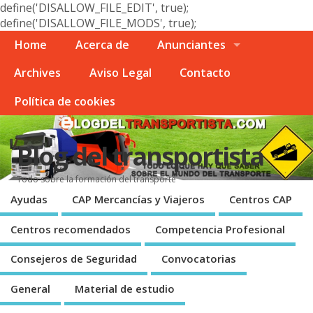
define('DISALLOW_FILE_EDIT', true);
define('DISALLOW_FILE_MODS', true);
Home
Acerca de
Anunciantes
Archives
Aviso Legal
Contacto
Polí­tica de cookies
Blog del transportista
Todo sobre la formación del transporte
Ayudas
CAP Mercancí­as y Viajeros
Centros CAP
Centros recomendados
Competencia Profesional
Consejeros de Seguridad
Convocatorias
General
Material de estudio