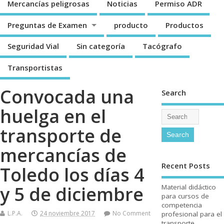
Mercancí­as peligrosas
Noticias
Permiso ADR
Preguntas de Examen
producto
Productos
Seguridad Vial
Sin categorí­a
Tacógrafo
Transportistas
Convocada una
Search
huelga en el
transporte de
mercancí­as de
Recent Posts
Toledo los dí­as 4
y 5 de diciembre
Material didáctico
para cursos de
competencia
L.P.A.
24 noviembre 2017
No Comment
profesional para el
transporte.