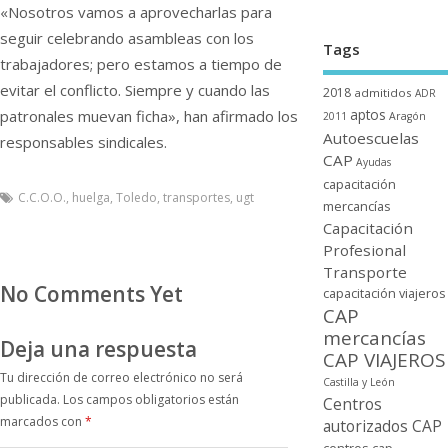
«Nosotros vamos a aprovecharlas para
seguir celebrando asambleas con los
Tags
trabajadores; pero estamos a tiempo de
evitar el conflicto. Siempre y cuando las
2018
admitidos
ADR
aptos
patronales muevan ficha», han afirmado los
2011
Aragón
Autoescuelas
responsables sindicales.
CAP
Ayudas
capacitación
C.C.O.O.
,
huelga
,
Toledo
,
transportes
,
ugt
mercancí­as
Capacitación
Profesional
Transporte
No Comments Yet
capacitación viajeros
CAP
mercancí­as
Deja una respuesta
CAP VIAJEROS
Tu dirección de correo electrónico no será
Castilla y León
publicada.
Los campos obligatorios están
Centros
marcados con
*
autorizados CAP