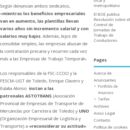
local y
Según denuncian ambos sindicatos,
metropolitano
«
mientras los beneficios empresariales
El BOE publica
Resolución sobre el
van en aumento, las plantillas llevan
Control de
varios años sin incremento salarial y con
Jornadas de
Trabajo de
salarios muy bajos
. Además, lejos de
Conductores
consolidar empleo, las empresas abusan de
la contratación precaria y recurren cada vez
más a las Empresas de Trabajo Temporal».
Pages
Los responsables de la FSC-CCOO y la
Acerca de
Anunciantes
FESCM-UGT de Toledo, Enrique Clavero y
Portfolio de
Eulalia Alonso
instan a las
Anuncios
patronales ASTOTRANS
(Asociación
Tarifas
Provincial de Empresas de Transporte de
Archives
Mercancí­as por Carretera de Toledo) y
UNO
Aviso Legal
(Organización Empresarial de Logí­stica y
Contacto
Transporte) a
«reconsiderar su actitud»
.
Polí­tica de cookies