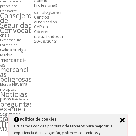
Aptitud
competencia
Profesional)
profesional
transporte
usr_blogtte
en
Consejeros
Centros
de
autorizados
Seguridad
CAP en
Convocatorias
Cáceres
crisis
(actualizados a
Extremadura
20/08/2013)
Formación
huelga
Galicia
Madrid
mercancí­
as
mercancí­
as
peligrosas
Navarra
Murcia
no aptos
Noticias
paros
Paí­s Vasco
preguntas
examen
Seguridad
transporte
Polí­tica de cookies
Transportistas
Utilizamos cookies propias y de terceros para mejorar la
viajeros
experiencia de navegación, y ofrecer contenidos y