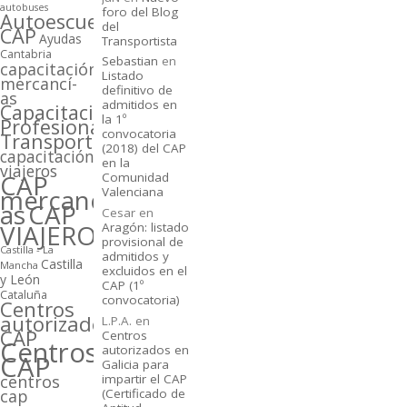
autobuses
foro del Blog
Autoescuelas
del
CAP
Ayudas
Transportista
Cantabria
Sebastian
en
capacitación
Listado
mercancí­
definitivo de
as
admitidos en
Capacitación
la 1º
Profesional
convocatoria
Transporte
(2018) del CAP
capacitación
en la
viajeros
CAP
Comunidad
mercancí­
Valenciana
as
CAP
Cesar
en
VIAJEROS
Aragón: listado
provisional de
Castilla - La
admitidos y
Castilla
Mancha
excluidos en el
y León
CAP (1º
Cataluña
convocatoria)
Centros
autorizados
L.P.A.
en
CAP
Centros
Centros
autorizados en
CAP
Galicia para
centros
impartir el CAP
cap
(Certificado de