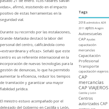
pasado 21 de enero. «Los radares salvan
vidas», afirmó, insistiendo en el impacto
Tags
positivo de estas herramientas en la
seguridad vial.
2018
admitidos
ADR
aptos
2011
Aragón
Durante su recorrido por las instalaciones,
Autoescuelas
Grande-Marlaska destacó la labor del
CAP
Ayudas
personal del centro, calificándola como
capacitación
mercancí­as
«extraordinaria y eficaz». Señaló que este
Capacitación
centro es un referente internacional en la
Profesional
incorporación de nuevas tecnologías para la
Transporte
gestión de denuncias, lo que ha permitido
capacitación viajeros
aumentar la eficiencia, reducir los tiempos
CAP
mercancí­as
de tramitación y garantizar una mayor
CAP VIAJEROS
fiabilidad jurídica.
Castilla y León
Centros
El ministro estuvo acompañado por el
autorizados CAP
delegado del Gobierno en Castilla y León,