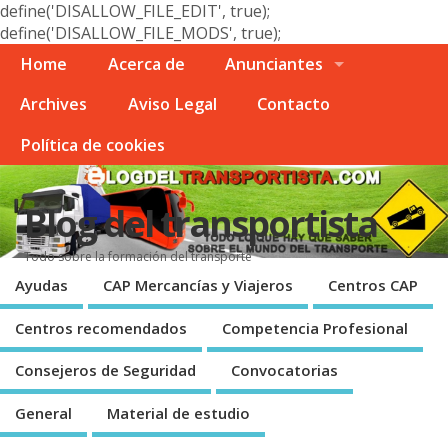
define('DISALLOW_FILE_EDIT', true);
define('DISALLOW_FILE_MODS', true);
Home
Acerca de
Anunciantes
Archives
Aviso Legal
Contacto
Polí­tica de cookies
Blog del transportista
Todo sobre la formación del transporte
Ayudas
CAP Mercancí­as y Viajeros
Centros CAP
Centros recomendados
Competencia Profesional
Consejeros de Seguridad
Convocatorias
General
Material de estudio