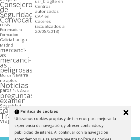
usr_blogtte
en
Consejeros
Centros
de
autorizados
Seguridad
CAP en
Convocatorias
Cáceres
crisis
(actualizados a
Extremadura
20/08/2013)
Formación
huelga
Galicia
Madrid
mercancí­
as
mercancí­
as
peligrosas
Navarra
Murcia
no aptos
Noticias
paros
Paí­s Vasco
preguntas
examen
Seguridad
transporte
Polí­tica de cookies
Transportistas
Utilizamos cookies propias y de terceros para mejorar la
viajeros
experiencia de navegación, y ofrecer contenidos y
publicidad de interés. Al continuar con la navegación
entendemos que se acepta nuestra Polí­tica de cookies.