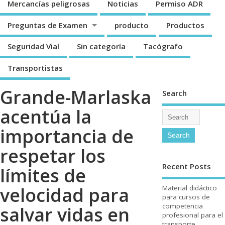
Mercancí­as peligrosas
Noticias
Permiso ADR
Preguntas de Examen
producto
Productos
Seguridad Vial
Sin categorí­a
Tacógrafo
Transportistas
Grande-Marlaska
Search
acentúa la
importancia de
respetar los
Recent Posts
límites de
velocidad para
Material didáctico
para cursos de
competencia
salvar vidas en
profesional para el
transporte.