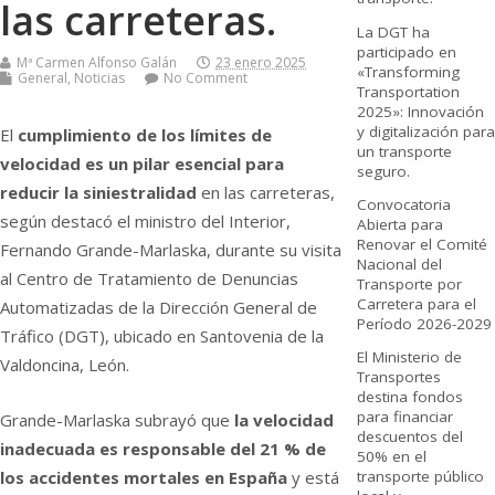
las carreteras.
La DGT ha
participado en
Mª Carmen Alfonso Galán
23 enero 2025
«Transforming
General
,
Noticias
No Comment
Transportation
2025»: Innovación
y digitalización para
El
cumplimiento de los límites de
un transporte
velocidad es un pilar esencial para
seguro.
reducir la siniestralidad
en las carreteras,
Convocatoria
según destacó el ministro del Interior,
Abierta para
Renovar el Comité
Fernando Grande-Marlaska, durante su visita
Nacional del
al Centro de Tratamiento de Denuncias
Transporte por
Carretera para el
Automatizadas de la Dirección General de
Período 2026-2029
Tráfico (DGT), ubicado en Santovenia de la
El Ministerio de
Valdoncina, León.
Transportes
destina fondos
para financiar
Grande-Marlaska subrayó que
la velocidad
descuentos del
inadecuada es responsable del 21 % de
50% en el
transporte público
los accidentes mortales en España
y está