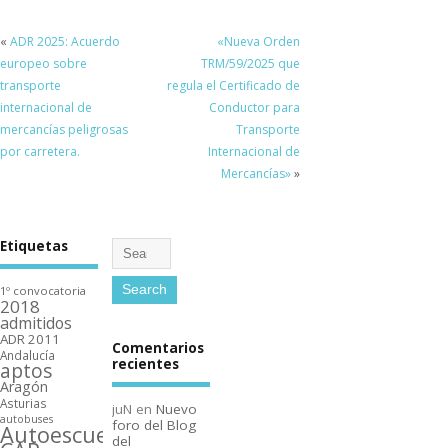
«
ADR 2025: Acuerdo
«Nueva Orden
europeo sobre
TRM/59/2025 que
transporte
regula el Certificado de
internacional de
Conductor para
mercancías peligrosas
Transporte
por carretera.
Internacional de
Mercancías»
»
Etiquetas
1º convocatoria
2018
admitidos
ADR 2011
Comentarios
Andalucí­a
recientes
aptos
Aragón
Asturias
juN
en
Nuevo
autobuses
foro del Blog
Autoescuelas
del