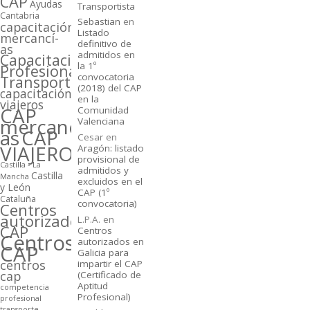
CAP
Ayudas
Transportista
Cantabria
Sebastian
en
capacitación
Listado
mercancí­
definitivo de
as
admitidos en
Capacitación
la 1º
Profesional
convocatoria
Transporte
(2018) del CAP
capacitación
en la
viajeros
CAP
Comunidad
mercancí­
Valenciana
as
CAP
Cesar
en
VIAJEROS
Aragón: listado
provisional de
Castilla - La
admitidos y
Castilla
Mancha
excluidos en el
y León
CAP (1º
Cataluña
convocatoria)
Centros
autorizados
L.P.A.
en
CAP
Centros
Centros
autorizados en
CAP
Galicia para
centros
impartir el CAP
cap
(Certificado de
Aptitud
competencia
Profesional)
profesional
transporte