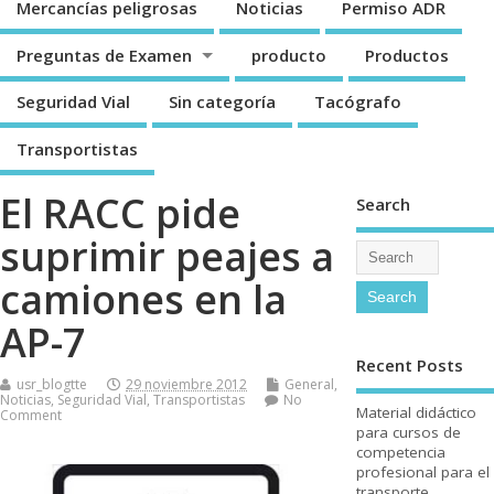
Mercancí­as peligrosas
Noticias
Permiso ADR
Preguntas de Examen
producto
Productos
Seguridad Vial
Sin categorí­a
Tacógrafo
Transportistas
El RACC pide
Search
suprimir peajes a
camiones en la
AP-7
Recent Posts
usr_blogtte
29 noviembre 2012
General
,
Noticias
,
Seguridad Vial
,
Transportistas
No
Material didáctico
Comment
para cursos de
competencia
profesional para el
transporte.