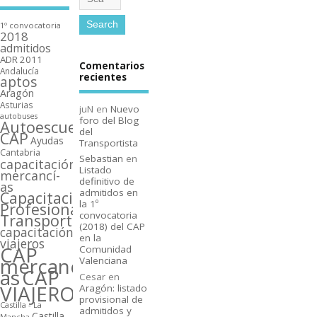
1º convocatoria
2018
admitidos
ADR 2011
Comentarios
Andalucí­a
recientes
aptos
Aragón
Asturias
juN
en
Nuevo
autobuses
foro del Blog
Autoescuelas
del
CAP
Ayudas
Transportista
Cantabria
Sebastian
en
capacitación
Listado
mercancí­
definitivo de
as
admitidos en
Capacitación
la 1º
Profesional
convocatoria
Transporte
(2018) del CAP
capacitación
en la
viajeros
CAP
Comunidad
mercancí­
Valenciana
as
CAP
Cesar
en
VIAJEROS
Aragón: listado
provisional de
Castilla - La
admitidos y
Castilla
Mancha