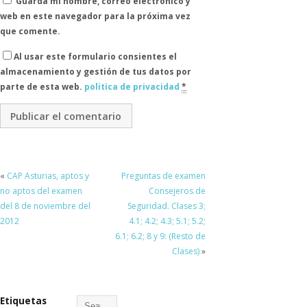
Guarda mi nombre, correo electrónico y
web en este navegador para la próxima vez
que comente.
Al usar este formulario consientes el
almacenamiento y gestión de tus datos por
parte de esta web.
politica de privacidad
*
«
CAP Asturias, aptos y
Preguntas de examen
no aptos del examen
Consejeros de
del 8 de noviembre del
Seguridad. Clases 3;
2012
4.1; 4.2; 4.3; 5.1; 5.2;
6.1; 6.2; 8 y 9: (Resto de
Clases)
»
Etiquetas