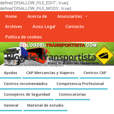
define('DISALLOW_FILE_EDIT', true);
define('DISALLOW_FILE_MODS', true);
Home
Acerca de
Anunciantes
Archives
Aviso Legal
Contacto
Polí­tica de cookies
Blog del transportista
Todo sobre la formación del transporte
Ayudas
CAP Mercancí­as y Viajeros
Centros CAP
Centros recomendados
Competencia Profesional
Consejeros de Seguridad
Convocatorias
General
Material de estudio