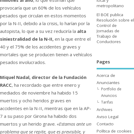
millones al año
, lo que estiman que
local y
metropolitano
provocarí­a que un 60% de los vehí­culos
El BOE publica
pesados que circulan en estos momentos
Resolución sobre el
por la N-II, debido a la crisis, lo harí­an por la
Control de
Jornadas de
autopista, lo que a su vez reducirí­a la
alta
Trabajo de
siniestralidad de la N-II,
en la que entre el
Conductores
40 y el 75% de los accidentes graves y
mortales que se producen tienen a vehí­culos
Pages
pesados involucrados.
Acerca de
Miquel Nadal, director de la Fundación
Anunciantes
RACC
, ha recordado que entre enero y
Portfolio de
mediados de noviembre ha habido 15
Anuncios
muertos y ocho heridos graves en
Tarifas
accidentes en la N-II, mientras que en la AP-
Archives
7 a su paso por Girona ha habido dos
Aviso Legal
muertos y un herido grave.
«Estamos ante un
Contacto
Polí­tica de cookies
problema que se repite, que es previsible, y