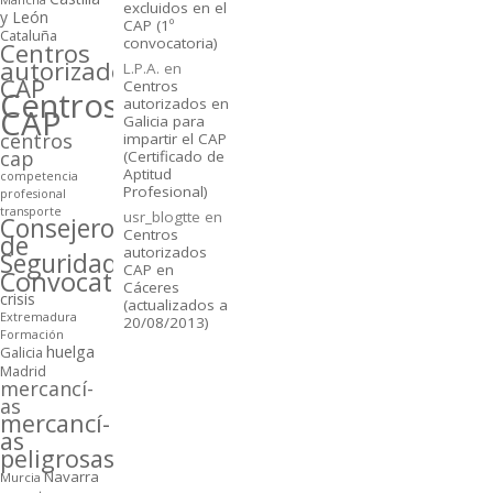
excluidos en el
y León
CAP (1º
Cataluña
convocatoria)
Centros
autorizados
L.P.A.
en
CAP
Centros
Centros
autorizados en
CAP
Galicia para
centros
impartir el CAP
cap
(Certificado de
Aptitud
competencia
Profesional)
profesional
transporte
usr_blogtte
en
Consejeros
Centros
de
autorizados
Seguridad
CAP en
Convocatorias
Cáceres
crisis
(actualizados a
Extremadura
20/08/2013)
Formación
huelga
Galicia
Madrid
mercancí­
as
mercancí­
as
peligrosas
Navarra
Murcia