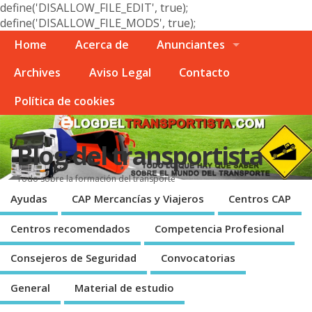
define('DISALLOW_FILE_EDIT', true);
define('DISALLOW_FILE_MODS', true);
Home
Acerca de
Anunciantes
Archives
Aviso Legal
Contacto
Polí­tica de cookies
Blog del transportista
Todo sobre la formación del transporte
Ayudas
CAP Mercancí­as y Viajeros
Centros CAP
Centros recomendados
Competencia Profesional
Consejeros de Seguridad
Convocatorias
General
Material de estudio