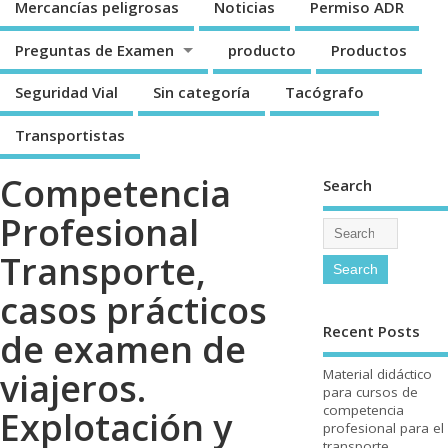
Mercancí­as peligrosas
Noticias
Permiso ADR
Preguntas de Examen
producto
Productos
Seguridad Vial
Sin categorí­a
Tacógrafo
Transportistas
Competencia
Search
Profesional
Transporte,
casos prácticos
Recent Posts
de examen de
viajeros.
Material didáctico
para cursos de
competencia
Explotación y
profesional para el
transporte.