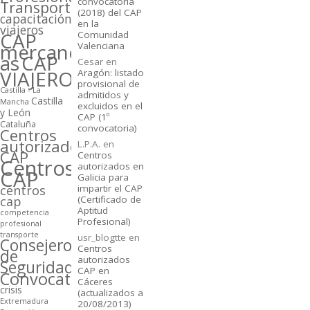
convocatoria
Transporte
(2018) del CAP
capacitación
en la
viajeros
CAP
Comunidad
mercancí­
Valenciana
as
CAP
Cesar
en
VIAJEROS
Aragón: listado
provisional de
Castilla - La
admitidos y
Castilla
Mancha
excluidos en el
y León
CAP (1º
Cataluña
convocatoria)
Centros
autorizados
L.P.A.
en
CAP
Centros
Centros
autorizados en
CAP
Galicia para
centros
impartir el CAP
cap
(Certificado de
Aptitud
competencia
Profesional)
profesional
transporte
usr_blogtte
en
Consejeros
Centros
de
autorizados
Seguridad
CAP en
Convocatorias
Cáceres
crisis
(actualizados a
Extremadura
20/08/2013)