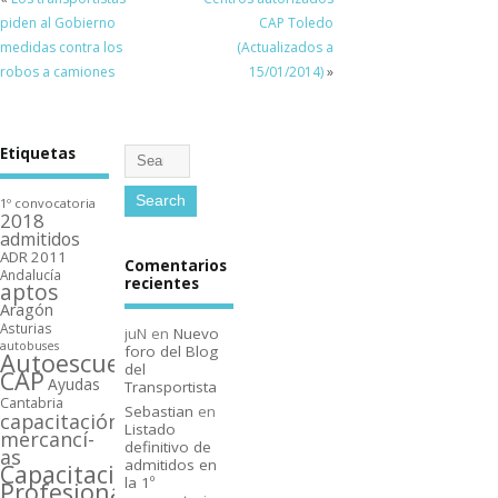
piden al Gobierno
CAP Toledo
medidas contra los
(Actualizados a
robos a camiones
15/01/2014)
»
Etiquetas
1º convocatoria
2018
admitidos
ADR 2011
Comentarios
Andalucí­a
recientes
aptos
Aragón
Asturias
juN
en
Nuevo
autobuses
foro del Blog
Autoescuelas
del
CAP
Ayudas
Transportista
Cantabria
Sebastian
en
capacitación
Listado
mercancí­
definitivo de
as
admitidos en
Capacitación
la 1º
Profesional