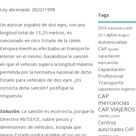
Ley abreviada: 2822/1998
Tags
Un autocar español de dos ejes, con una
2018
admitidos
ADR
longitud total de 13,25 metros, es
aptos
2011
Aragón
sancionado en otro Estado de la Unión
Autoescuelas
Europea mientras efectuaba un transporte
CAP
Ayudas
capacitación
interior en el mismo, basándose la sanción
mercancí­as
en que el vehí­culo supera la longitud máxima
Capacitación
permitida por la normativa nacional de dicho
Profesional
Estado para vehí­culos de dos ejes. ¿Es
Transporte
correcta dicha sanción? Justifique la
capacitación viajeros
CAP
respuesta.
mercancí­as
CAP VIAJEROS
Solución:
La sanción es incorrecta, porque la
Castilla y León
Directiva 96/53/CE, sobre pesos y
Centros
dimensiones de vehí­culos, estipula que
autorizados CAP
ningún Estado podrá prohibir el uso en su