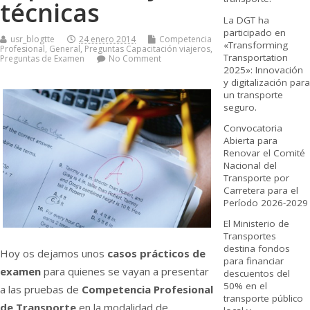
técnicas
La DGT ha
participado en
usr_blogtte
24 enero 2014
Competencia
«Transforming
Profesional
,
General
,
Preguntas Capacitación viajeros
,
Transportation
Preguntas de Examen
No Comment
2025»: Innovación
y digitalización para
un transporte
seguro.
Convocatoria
Abierta para
Renovar el Comité
Nacional del
Transporte por
Carretera para el
Período 2026-2029
El Ministerio de
Transportes
destina fondos
Hoy os dejamos unos
casos prácticos de
para financiar
examen
para quienes se vayan a presentar
descuentos del
50% en el
a las pruebas de
Competencia Profesional
transporte público
de Transporte
en la modalidad de