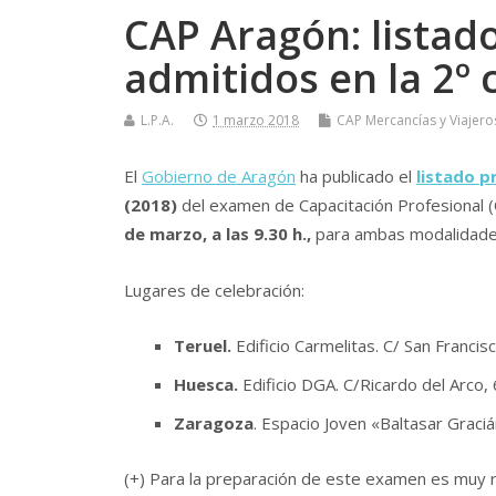
CAP Aragón: listado
admitidos en la 2º
L.P.A.
1 marzo 2018
CAP Mercancí­as y Viajero
El
Gobierno de Aragón
ha publicado el
listado p
(2018)
del examen de C
apacitación Profesional 
de marzo, a las 9.30 h.,
para ambas modalidades 
Lugares de celebración:
Teruel.
Edificio Carmelitas. C/ San Francisc
Huesca.
Edificio DGA. C/Ricardo del Arco, 
Zaragoza
. Espacio Joven «Baltasar Graci
(+) Para la preparación de este examen es muy 