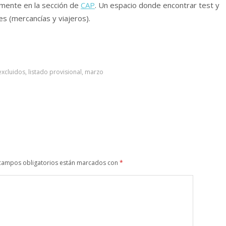
tamente en la sección de
CAP
. Un espacio donde encontrar test y
 (mercancí­as y viajeros).
excluidos
,
listado provisional
,
marzo
campos obligatorios están marcados con
*