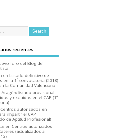
rios recientes
uevo foro del Blog del
tista
n
en
Listado definitivo de
s en la 1º convocatoria (2018)
en la Comunidad Valenciana
n
Aragón: listado provisional
idos y excluidos en el CAP (1º
oria)
n
Centros autorizados en
ara impartir el CAP
ado de Aptitud Profesional)
tte
en
Centros autorizados
áceres (actualizados a
013)