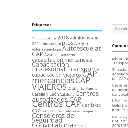
Etiquetas
2018
admitidos
ADR
1º convocatoria
aptos
Aragón
2011
Andalucí­a
Comenta
Autoescuelas
Asturias
autobuses
CAP
Ayudas
Cantabria
juN
en
N
capacitación mercancí­as
Capacitación
Transpor
Profesional Transporte
Sebastia
CAP
capacitación viajeros
admitido
mercancí­as
CAP
del CAP 
VIAJEROS
Cesar
e
Castilla - La Mancha
de admit
Centros
Castilla y León
convocat
Cataluña
autorizados CAP
L.P.A.
e
Centros CAP
centros
Galicia p
cap
(Certific
competencia profesional transporte
Consejeros de
usr_blog
Seguridad
CAP en C
Convocatorias
20/08/2
crisis