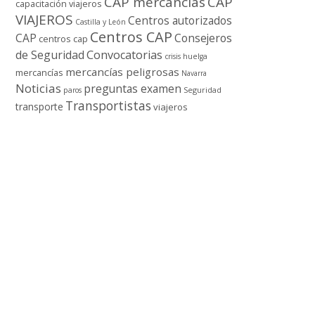
CAP mercancí­as
CAP
capacitación viajeros
VIAJEROS
Centros autorizados
Castilla y León
Centros CAP
CAP
Consejeros
centros cap
de Seguridad
Convocatorias
crisis
huelga
mercancí­as peligrosas
mercancí­as
Navarra
Noticias
preguntas examen
Seguridad
paros
Transportistas
transporte
viajeros