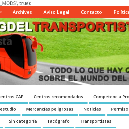
_MODS', true);
Archives
Aviso Legal
Contacto
Polí­ti
sta
Centros CAP
Centros recomendados
Competencia Pro
 estudio
Mercancí­as peligrosas
Noticias
Permiso
Sin categorí­a
Tacógrafo
Transportistas