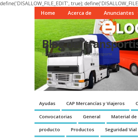
define('DISALLOW_FILE_EDIT', true); define('DISALLOW_FILE
Home
Acerca de
Anunciantes
Blog del transporti
Todo sobre la formación del transporte
Ayudas
CAP Mercancí­as y Viajeros
Convocatorias
General
Material de
producto
Productos
Seguridad Vial