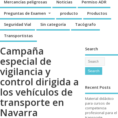
Mercancí­as peligrosas
Noticias
Permiso ADR
Preguntas de Examen
producto
Productos
Seguridad Vial
Sin categorí­a
Tacógrafo
Transportistas
Campaña
Search
especial de
vigilancia y
control dirigida a
Recent Posts
los vehí­culos de
transporte en
Material didáctico
para cursos de
competencia
Navarra
profesional para el
transporte.