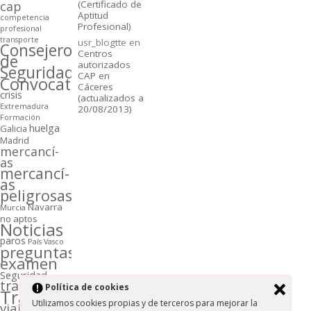
cap
(Certificado de
Aptitud
competencia
Profesional)
profesional
transporte
usr_blogtte
en
Consejeros
Centros
de
autorizados
Seguridad
CAP en
Convocatorias
Cáceres
crisis
(actualizados a
Extremadura
20/08/2013)
Formación
huelga
Galicia
Madrid
mercancí­
as
mercancí­
as
peligrosas
Navarra
Murcia
no aptos
Noticias
paros
Paí­s Vasco
preguntas
examen
Seguridad
transporte
Polí­tica de cookies
Transportistas
Utilizamos cookies propias y de terceros para mejorar la
viajeros