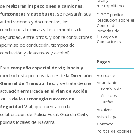
local y
se realizarán
inspecciones a camiones,
metropolitano
furgonetas y autobuses
, se revisarán sus
El BOE publica
Resolución sobre el
autorizaciones y documentos, las
Control de
condiciones técnicas y los elementos de
Jornadas de
Trabajo de
seguridad, entre otros, y sobre conductores
Conductores
(permiso de conducción, tiempos de
conducción y descansos y alcohol).
Pages
Esta
campaña especial de vigilancia y
control
está promovida desde la
Dirección
Acerca de
Anunciantes
General de Transportes
, y se trata de una
Portfolio de
actuación enmarcada en el
Plan de Acción
Anuncios
2013 de la Estrategia Navarra de
Tarifas
Seguridad Vial
, que cuenta con la
Archives
colaboración de Policí­a Foral, Guardia Civil y
Aviso Legal
policí­as locales de Navarra.
Contacto
Polí­tica de cookies