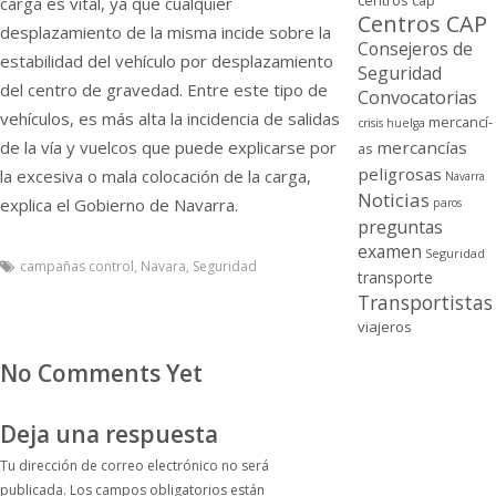
centros cap
carga es vital, ya que cualquier
Centros CAP
desplazamiento de la misma incide sobre la
Consejeros de
estabilidad del vehí­culo por desplazamiento
Seguridad
del centro de gravedad. Entre este tipo de
Convocatorias
vehí­culos, es más alta la incidencia de salidas
mercancí­
crisis
huelga
de la ví­a y vuelcos que puede explicarse por
mercancí­as
as
peligrosas
la excesiva o mala colocación de la carga,
Navarra
Noticias
explica el Gobierno de Navarra.
paros
preguntas
examen
Seguridad
campañas control
,
Navara
,
Seguridad
transporte
Transportistas
viajeros
No Comments Yet
Deja una respuesta
Tu dirección de correo electrónico no será
publicada.
Los campos obligatorios están