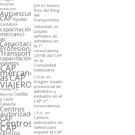
Asturias
juN
en
Nuevo
autobuses
foro del Blog
Autoescuelas
del
CAP
Ayudas
Transportista
Cantabria
Sebastian
en
capacitación
Listado
mercancí­
definitivo de
as
admitidos en
Capacitación
la 1º
Profesional
convocatoria
Transporte
(2018) del CAP
capacitación
en la
viajeros
CAP
Comunidad
mercancí­
Valenciana
as
CAP
Cesar
en
VIAJEROS
Aragón: listado
provisional de
Castilla - La
admitidos y
Castilla
Mancha
excluidos en el
y León
CAP (1º
Cataluña
convocatoria)
Centros
autorizados
L.P.A.
en
CAP
Centros
Centros
autorizados en
CAP
Galicia para
centros
impartir el CAP