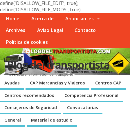
define('DISALLOW_FILE_EDIT', true);
define('DISALLOW_FILE_MODS', true);
Home
Acerca de
Anunciantes
Archives
Aviso Legal
Contacto
Polí­tica de cookies
Blog del transportista
Todo sobre la formación del transporte
Ayudas
CAP Mercancí­as y Viajeros
Centros CAP
Centros recomendados
Competencia Profesional
Consejeros de Seguridad
Convocatorias
General
Material de estudio