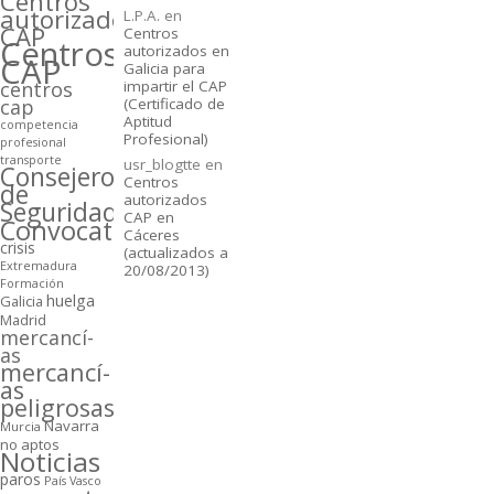
Centros
autorizados
L.P.A.
en
CAP
Centros
Centros
autorizados en
CAP
Galicia para
centros
impartir el CAP
cap
(Certificado de
Aptitud
competencia
Profesional)
profesional
transporte
usr_blogtte
en
Consejeros
Centros
de
autorizados
Seguridad
CAP en
Convocatorias
Cáceres
crisis
(actualizados a
Extremadura
20/08/2013)
Formación
huelga
Galicia
Madrid
mercancí­
as
mercancí­
as
peligrosas
Navarra
Murcia
no aptos
Noticias
paros
Paí­s Vasco