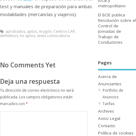
local y
metropolitano
test y manuales de preparación para ambas
modalidades (mercancí­as y viajeros).
El BOE publica
Resolución sobre el
Control de
Jornadas de
aprobados
,
aptos
,
Aragón
,
Centros CAP
,
definitivos
,
no aptos
,
sexta convocatoria
Trabajo de
Conductores
Pages
No Comments Yet
Acerca de
Deja una respuesta
Anunciantes
Portfolio de
Tu dirección de correo electrónico no será
Anuncios
publicada.
Los campos obligatorios están
Tarifas
marcados con
*
Archives
Aviso Legal
Contacto
Polí­tica de cookies