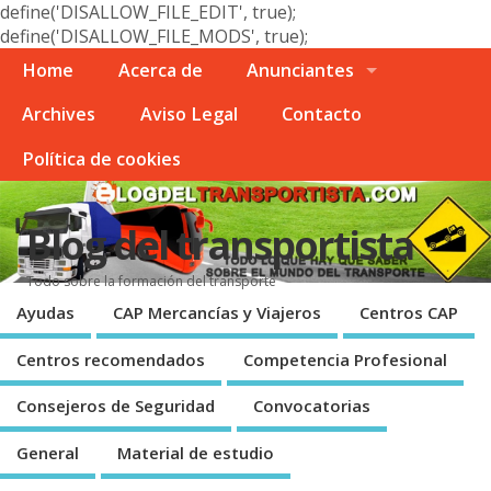
define('DISALLOW_FILE_EDIT', true);
define('DISALLOW_FILE_MODS', true);
Home
Acerca de
Anunciantes
Archives
Aviso Legal
Contacto
Polí­tica de cookies
Blog del transportista
Todo sobre la formación del transporte
Ayudas
CAP Mercancí­as y Viajeros
Centros CAP
Centros recomendados
Competencia Profesional
Consejeros de Seguridad
Convocatorias
General
Material de estudio