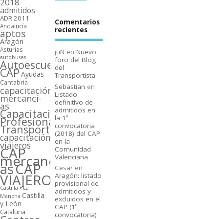
2018
admitidos
ADR 2011
Comentarios
Andalucí­a
recientes
aptos
Aragón
Asturias
juN
en
Nuevo
autobuses
foro del Blog
Autoescuelas
del
CAP
Ayudas
Transportista
Cantabria
Sebastian
en
capacitación
Listado
mercancí­
definitivo de
as
admitidos en
Capacitación
la 1º
Profesional
convocatoria
Transporte
(2018) del CAP
capacitación
en la
viajeros
CAP
Comunidad
mercancí­
Valenciana
as
CAP
Cesar
en
VIAJEROS
Aragón: listado
provisional de
Castilla - La
admitidos y
Castilla
Mancha
excluidos en el
y León
CAP (1º
Cataluña
convocatoria)