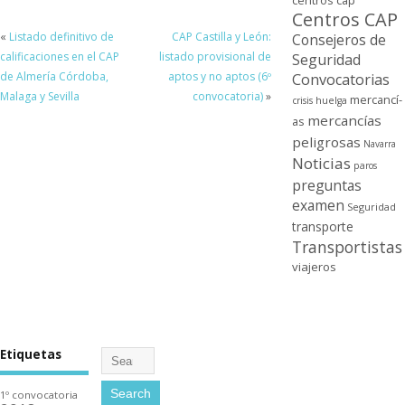
centros cap
Centros CAP
«
Listado definitivo de
CAP Castilla y León:
Consejeros de
calificaciones en el CAP
listado provisional de
Seguridad
de Almerí­a Córdoba,
aptos y no aptos (6º
Convocatorias
Malaga y Sevilla
convocatoria)
»
mercancí­
crisis
huelga
mercancí­as
as
peligrosas
Navarra
Noticias
paros
preguntas
examen
Seguridad
transporte
Transportistas
viajeros
Etiquetas
1º convocatoria