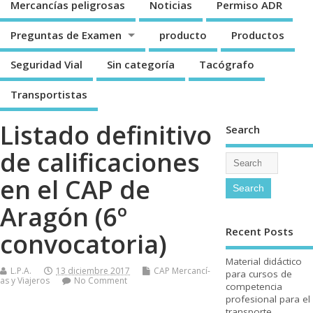
Mercancí­as peligrosas
Noticias
Permiso ADR
Preguntas de Examen
producto
Productos
Seguridad Vial
Sin categorí­a
Tacógrafo
Transportistas
Listado definitivo
Search
de calificaciones
en el CAP de
Aragón (6º
Recent Posts
convocatoria)
Material didáctico
L.P.A.
13 diciembre 2017
CAP Mercancí­
para cursos de
as y Viajeros
No Comment
competencia
profesional para el
transporte.