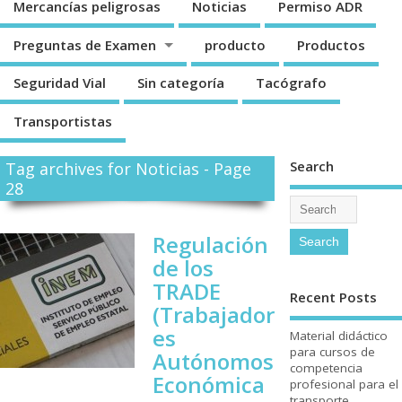
Mercancí­as peligrosas
Noticias
Permiso ADR
Preguntas de Examen
producto
Productos
Seguridad Vial
Sin categorí­a
Tacógrafo
Transportistas
Search
Tag archives for Noticias - Page
28
Regulación
de los
TRADE
Recent Posts
(Trabajador
es
Material didáctico
para cursos de
Autónomos
competencia
Económica
profesional para el
transporte.