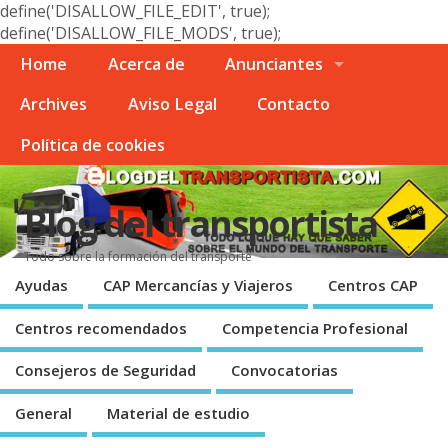
define('DISALLOW_FILE_EDIT', true);
define('DISALLOW_FILE_MODS', true);
Home
Acerca de
Anunciantes
Archives
Aviso Legal
Contacto
Polí­tica de cookies
Blog del transportista
Todo sobre la formación del transporte
Ayudas
CAP Mercancí­as y Viajeros
Centros CAP
Centros recomendados
Competencia Profesional
Consejeros de Seguridad
Convocatorias
General
Material de estudio