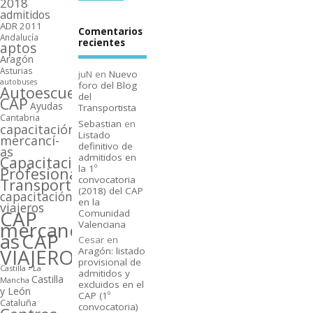
2018
admitidos
ADR 2011
Comentarios
Andalucí­a
recientes
aptos
Aragón
Asturias
juN
en
Nuevo
autobuses
foro del Blog
Autoescuelas
del
CAP
Ayudas
Transportista
Cantabria
Sebastian
en
capacitación
Listado
mercancí­
definitivo de
as
admitidos en
Capacitación
la 1º
Profesional
convocatoria
Transporte
(2018) del CAP
capacitación
en la
viajeros
CAP
Comunidad
mercancí­
Valenciana
as
CAP
Cesar
en
VIAJEROS
Aragón: listado
provisional de
Castilla - La
admitidos y
Castilla
Mancha
excluidos en el
y León
CAP (1º
Cataluña
convocatoria)