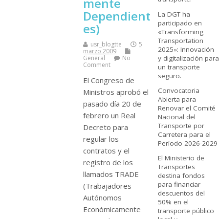
mente
Dependient
La DGT ha
participado en
es)
«Transforming
Transportation
usr_blogtte
5
2025»: Innovación
marzo 2009
y digitalización para
General
No
Comment
un transporte
seguro.
El Congreso de
Convocatoria
Ministros aprobó el
Abierta para
pasado dí­a 20 de
Renovar el Comité
febrero un Real
Nacional del
Transporte por
Decreto para
Carretera para el
regular los
Período 2026-2029
contratos y el
El Ministerio de
registro de los
Transportes
llamados TRADE
destina fondos
para financiar
(Trabajadores
descuentos del
Autónomos
50% en el
Económicamente
transporte público