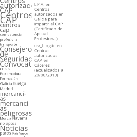
Centros
autorizados
L.P.A.
en
CAP
Centros
Centros
autorizados en
CAP
Galicia para
centros
impartir el CAP
cap
(Certificado de
Aptitud
competencia
Profesional)
profesional
transporte
usr_blogtte
en
Consejeros
Centros
de
autorizados
Seguridad
CAP en
Convocatorias
Cáceres
crisis
(actualizados a
Extremadura
20/08/2013)
Formación
huelga
Galicia
Madrid
mercancí­
as
mercancí­
as
peligrosas
Navarra
Murcia
no aptos
Noticias
paros
Paí­s Vasco