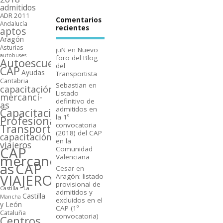
admitidos
ADR 2011
Comentarios
Andalucí­a
recientes
aptos
Aragón
Asturias
juN
en
Nuevo
autobuses
foro del Blog
Autoescuelas
del
CAP
Ayudas
Transportista
Cantabria
Sebastian
en
capacitación
Listado
mercancí­
definitivo de
as
admitidos en
Capacitación
la 1º
Profesional
convocatoria
Transporte
(2018) del CAP
capacitación
en la
viajeros
CAP
Comunidad
mercancí­
Valenciana
as
CAP
Cesar
en
VIAJEROS
Aragón: listado
provisional de
Castilla - La
admitidos y
Castilla
Mancha
excluidos en el
y León
CAP (1º
Cataluña
convocatoria)
Centros