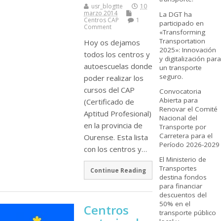
usr_blogtte
10
marzo 2014
La DGT ha
Centros CAP
1
participado en
Comment
«Transforming
Transportation
Hoy os dejamos
2025»: Innovación
todos los centros y
y digitalización para
autoescuelas donde
un transporte
seguro.
poder realizar los
cursos del CAP
Convocatoria
Abierta para
(Certificado de
Renovar el Comité
Aptitud Profesional)
Nacional del
en la provincia de
Transporte por
Carretera para el
Ourense. Esta lista
Período 2026-2029
con los centros y…
El Ministerio de
Transportes
Continue Reading
destina fondos
para financiar
descuentos del
50% en el
Centros
transporte público