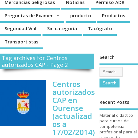
Mercancí­as peligrosas
Noticias
Permiso ADR
Preguntas de Examen
producto
Productos
Seguridad Vial
Sin categorí­a
Tacógrafo
Transportistas
Search
Tag archives for Centros
autorizados CAP - Page 2
Centros
autorizados
CAP en
Recent Posts
Ourense
(actualizad
Material didáctico
para cursos de
os a
competencia
17/02/2014)
profesional para el
transporte.