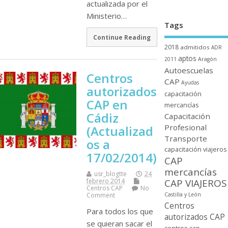
actualizada por el
Ministerio…
Tags
Continue Reading
2018
admitidos
ADR
aptos
2011
Aragón
Autoescuelas
Centros
CAP
Ayudas
autorizados
capacitación
CAP en
mercancí­as
Cádiz
Capacitación
Profesional
(Actualizad
Transporte
os a
capacitación viajeros
17/02/2014)
CAP
mercancí­as
usr_blogtte
24
CAP VIAJEROS
febrero 2014
Centros CAP
No
Castilla y León
Comment
Centros
Para todos los que
autorizados CAP
se quieran sacar el