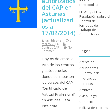
autorizados
local y
metropolitano
del CAP en
Asturias
El BOE publica
Resolución sobre el
(actualizad
Control de
os a
Jornadas de
Trabajo de
17/02/2014)
Conductores
usr_blogtte
3
marzo 2014
Centros CAP
No
Pages
Comment
Hoy os dejamos la
Acerca de
lista de los centros
Anunciantes
y autoescuelas
Portfolio de
donde se imparten
Anuncios
los cursos del CAP
Tarifas
(Certificado de
Archives
Aptitud Profesional)
Aviso Legal
en Asturias. Esta
Contacto
lista está
Polí­tica de cookies