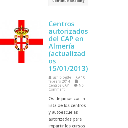
Continue Reading
Centros
autorizados
del CAP en
Almerí­a
(actualizad
os
15/01/2013)
usr_blogtte
10
febrero 2014
Centros CAP
No
Comment
Os dejamos con la
lista de los centros
y autoescuelas
autorizadas para
impartir los cursos