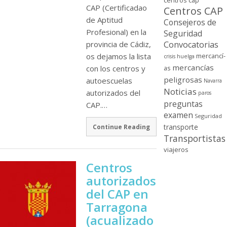
centros cap
CAP (Certificadao
Centros CAP
de Aptitud
Consejeros de
Profesional) en la
Seguridad
Convocatorias
provincia de Cádiz,
mercancí­
os dejamos la lista
crisis
huelga
mercancí­as
as
con los centros y
peligrosas
autoescuelas
Navarra
Noticias
autorizados del
paros
preguntas
CAP.…
examen
Seguridad
transporte
Continue Reading
Transportistas
viajeros
Centros
autorizados
del CAP en
Tarragona
(acualizado