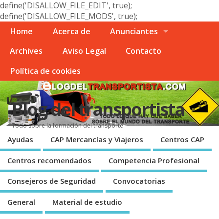
define('DISALLOW_FILE_EDIT', true);
define('DISALLOW_FILE_MODS', true);
Home
Acerca de
Anunciantes
Archives
Aviso Legal
Contacto
Polí­tica de cookies
Blog del transportista
Todo sobre la formación del transporte
Ayudas
CAP Mercancí­as y Viajeros
Centros CAP
Centros recomendados
Competencia Profesional
Consejeros de Seguridad
Convocatorias
General
Material de estudio