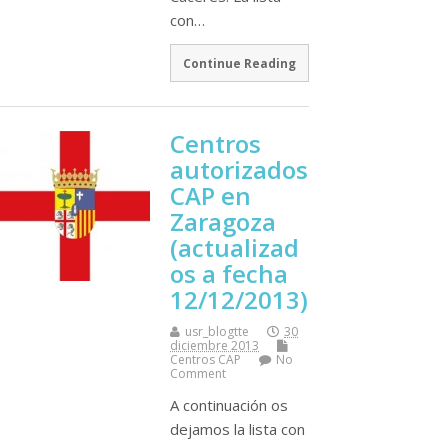
con…
Continue Reading
Centros
autorizados
CAP en
Zaragoza
(actualizad
os a fecha
12/12/2013)
usr_blogtte
30
diciembre 2013
Centros CAP
No
Comment
A continuación os
dejamos la lista con