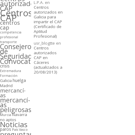
autorizados
L.P.A.
en
CAP
Centros
Centros
autorizados en
CAP
Galicia para
centros
impartir el CAP
cap
(Certificado de
Aptitud
competencia
Profesional)
profesional
transporte
usr_blogtte
en
Consejeros
Centros
de
autorizados
Seguridad
CAP en
Convocatorias
Cáceres
crisis
(actualizados a
Extremadura
20/08/2013)
Formación
huelga
Galicia
Madrid
mercancí­
as
mercancí­
as
peligrosas
Navarra
Murcia
no aptos
Noticias
paros
Paí­s Vasco
preguntas