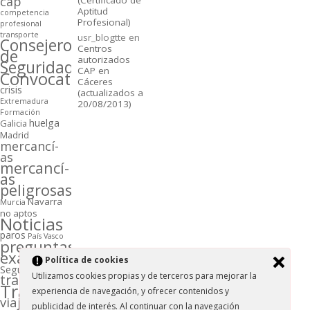
cap
Aptitud
competencia
Profesional)
profesional
transporte
usr_blogtte
en
Consejeros
Centros
de
autorizados
Seguridad
CAP en
Convocatorias
Cáceres
crisis
(actualizados a
Extremadura
20/08/2013)
Formación
huelga
Galicia
Madrid
mercancí­
as
mercancí­
as
peligrosas
Navarra
Murcia
no aptos
Noticias
paros
Paí­s Vasco
preguntas
examen
Polí­tica de cookies
Seguridad
Utilizamos cookies propias y de terceros para mejorar la
transporte
Transportistas
experiencia de navegación, y ofrecer contenidos y
viajeros
publicidad de interés. Al continuar con la navegación