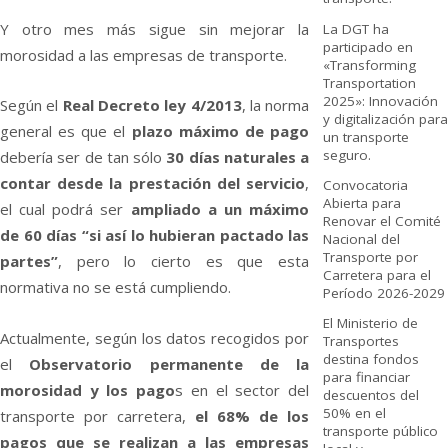
Y otro mes más sigue sin mejorar la
La DGT ha
participado en
morosidad a las empresas de transporte.
«Transforming
Transportation
2025»: Innovación
Según el
Real Decreto ley 4/2013
, la norma
y digitalización para
general es que el
plazo máximo de pago
un transporte
seguro.
deberí­a ser de tan sólo
30 dí­as naturales a
contar desde la prestación del servicio
,
Convocatoria
Abierta para
el cual podrá ser
ampliado a un máximo
Renovar el Comité
de 60 dí­as “si así­ lo hubieran pactado las
Nacional del
Transporte por
partes”
, pero lo cierto es que esta
Carretera para el
normativa no se está cumpliendo.
Período 2026-2029
El Ministerio de
Actualmente, según los datos recogidos por
Transportes
destina fondos
el
Observatorio permanente de la
para financiar
morosidad y los pago
s en el sector del
descuentos del
50% en el
transporte por carretera,
el 68% de los
transporte público
pagos que se realizan a las empresas