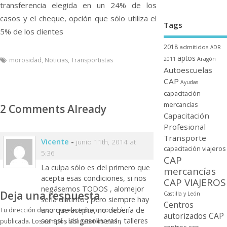
transferencia elegida en un 24% de los
casos y el cheque, opción que sólo utiliza el
Tags
5% de los clientes
2018
admitidos
ADR
aptos
2011
Aragón
morosidad
,
Noticias
,
Transportistas
Autoescuelas
CAP
Ayudas
capacitación
mercancí­as
2 Comments Already
Capacitación
Profesional
Transporte
Vicente
-
junio 11th, 2014 at
capacitación viajeros
5:36
CAP
La culpa sólo es del primero que
mercancí­as
acepta esas condiciones, si nos
CAP VIAJEROS
negásemos TODOS , alomejor
Deja una respuesta
Castilla y León
serí­a distinto , pero siempre hay
Centros
uno que acepta, no deberí­a de
Tu dirección de correo electrónico no será
autorizados CAP
ser así­ , las gasolineras , talleres
publicada.
Los campos obligatorios están