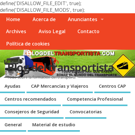
define('DISALLOW_FILE_EDIT', true);
define('DISALLOW_FILE_MODS', true);
Home
Acerca de
Anunciantes
Archives
Aviso Legal
Contacto
Polí­tica de cookies
Blog del transportista
Todo sobre la formación del transporte
Ayudas
CAP Mercancí­as y Viajeros
Centros CAP
Centros recomendados
Competencia Profesional
Consejeros de Seguridad
Convocatorias
General
Material de estudio