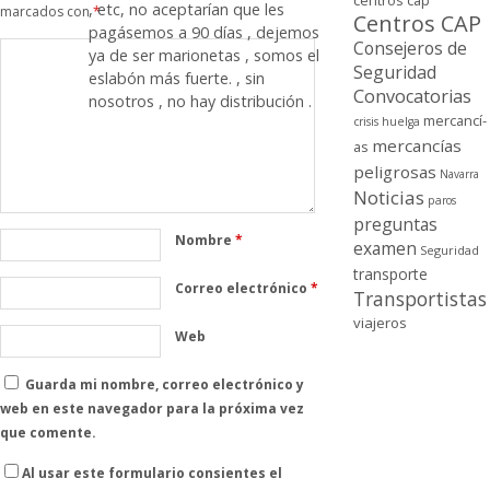
centros cap
, etc, no aceptarí­an que les
marcados con
*
Centros CAP
pagásemos a 90 dí­as , dejemos
Consejeros de
ya de ser marionetas , somos el
Seguridad
eslabón más fuerte. , sin
Convocatorias
nosotros , no hay distribución .
mercancí­
crisis
huelga
mercancí­as
as
peligrosas
Navarra
Noticias
paros
preguntas
Nombre
*
examen
Seguridad
transporte
Correo electrónico
*
Transportistas
viajeros
Web
Guarda mi nombre, correo electrónico y
web en este navegador para la próxima vez
que comente.
Al usar este formulario consientes el