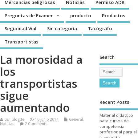
Mercancí­as peligrosas
Noticias
Permiso ADR
Preguntas de Examen
producto
Productos
Seguridad Vial
Sin categorí­a
Tacógrafo
Transportistas
La morosidad a
Search
los
transportistas
sigue
Recent Posts
aumentando
Material didáctico
usr_blogtte
10 junio 2014
General
,
para cursos de
Noticias
2 Comments
competencia
profesional para el
transporte.