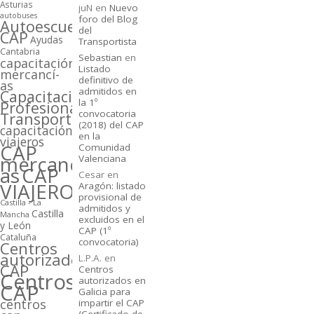
Asturias
juN
en
Nuevo
autobuses
foro del Blog
Autoescuelas
del
CAP
Ayudas
Transportista
Cantabria
Sebastian
en
capacitación
Listado
mercancí­
definitivo de
as
admitidos en
Capacitación
la 1º
Profesional
convocatoria
Transporte
(2018) del CAP
capacitación
en la
viajeros
CAP
Comunidad
mercancí­
Valenciana
as
CAP
Cesar
en
VIAJEROS
Aragón: listado
provisional de
Castilla - La
admitidos y
Castilla
Mancha
excluidos en el
y León
CAP (1º
Cataluña
convocatoria)
Centros
autorizados
L.P.A.
en
CAP
Centros
Centros
autorizados en
CAP
Galicia para
centros
impartir el CAP
(Certificado de