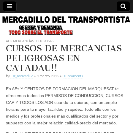
Información
relacionada
ADR MERCANCÍ­AS PELIGROSAS
CURSOS DE MERCANCIAS
con el
PELIGROSAS EN
CATADAU!!
transporte.
by
usr_mercadillo
•
9 marzo, 2012
•
0 Comments
Formación,
En AEs Y CENTROS DE FORMACION DEL MARQUESAT te
cursos,
ofrecemos todos los PERMISOS DE CONDUCCION, CURSOS
CAP Y TODOS LOS ADR cuando tu quieras, con un amplio
compra
horario para tu mayor facilidad y rapidez. Todo ello con los
medios y los profesionales más cualificados del sector y por
venta y
supuesto con la mejor relación calidad-precio del mercado.