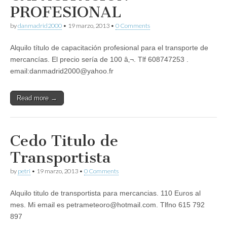
PROFESIONAL
by
danmadrid2000
•
19 marzo, 2013
•
0 Comments
Alquilo tí­tulo de capacitación profesional para el transporte de
mercancí­as. El precio serí­a de 100 â‚¬. Tlf 608747253 .
email:danmadrid2000@yahoo.fr
Read more →
Cedo Titulo de
Transportista
by
petri
•
19 marzo, 2013
•
0 Comments
Alquilo titulo de transportista para mercancias. 110 Euros al
mes. Mi email es petrameteoro@hotmail.com. Tlfno 615 792
897