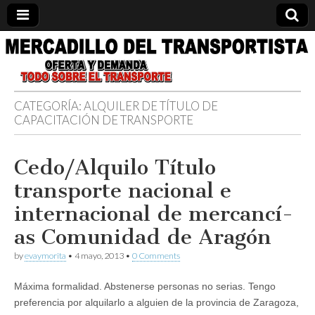
Información
relacionada
CATEGORÍA: ALQUILER DE TÍ­TULO DE
CAPACITACIÓN DE TRANSPORTE
con el
transporte.
Cedo/Alquilo Tí­tulo
transporte nacional e
Formación,
internacional de mercancí­
cursos,
as Comunidad de Aragón
compra
by
evaymorita
•
4 mayo, 2013
•
0 Comments
Máxima formalidad. Abstenerse personas no serias. Tengo
venta y
preferencia por alquilarlo a alguien de la provincia de Zaragoza,