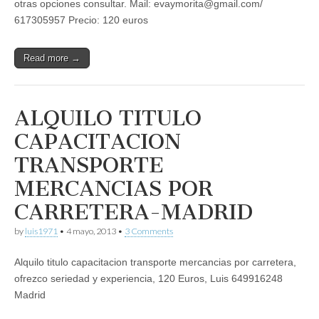
otras opciones consultar. Mail: evaymorita@gmail.com/
otros
617305957 Precio: 120 euros
Read more →
ALQUILO TITULO
CAPACITACION
TRANSPORTE
MERCANCIAS POR
CARRETERA-MADRID
by
luis1971
•
4 mayo, 2013
•
3 Comments
Alquilo titulo capacitacion transporte mercancias por carretera,
ofrezco seriedad y experiencia, 120 Euros, Luis 649916248
Madrid