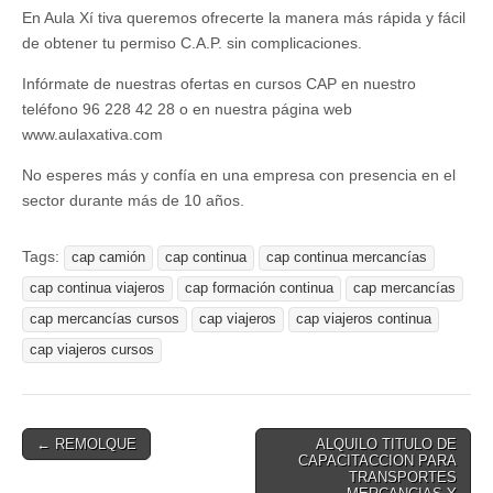
otros
En Aula Xí tiva queremos ofrecerte la manera más rápida y fácil
de obtener tu permiso C.A.P. sin complicaciones.
Infórmate de nuestras ofertas en cursos CAP en nuestro
teléfono 96 228 42 28 o en nuestra página web
www.aulaxativa.com
No esperes más y confí­a en una empresa con presencia en el
sector durante más de 10 años.
Tags:
cap camión
cap continua
cap continua mercancí­as
cap continua viajeros
cap formación continua
cap mercancí­as
cap mercancí­as cursos
cap viajeros
cap viajeros continua
cap viajeros cursos
← REMOLQUE
ALQUILO TITULO DE
Post navigation
CAPACITACCION PARA
TRANSPORTES