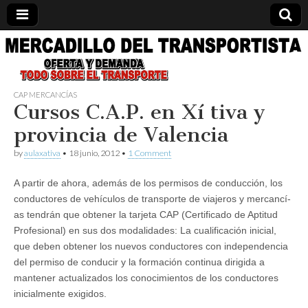
Información
relacionada
CAP MERCANCÍ­AS
Cursos C.A.P. en Xí tiva y
con el
provincia de Valencia
transporte.
by
aulaxativa
•
18 junio, 2012
•
1 Comment
A partir de ahora, además de los permisos de conducción, los
Formación,
conductores de vehí­culos de transporte de viajeros y mercancí­
as tendrán que obtener la tarjeta CAP (Certificado de Aptitud
cursos,
Profesional) en sus dos modalidades: La cualificación inicial,
que deben obtener los nuevos conductores con independencia
compra
del permiso de conducir y la formación continua dirigida a
mantener actualizados los conocimientos de los conductores
venta y
inicialmente exigidos.