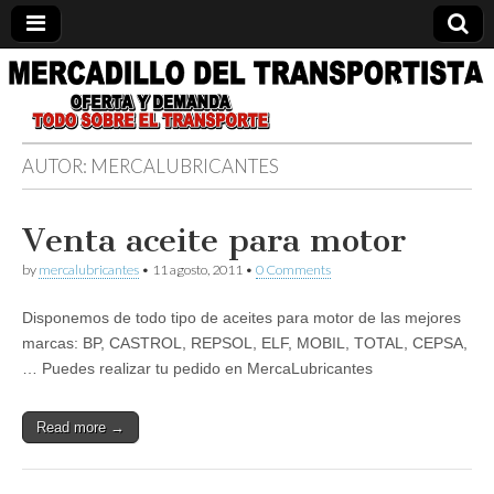
Información
relacionada
AUTOR:
MERCALUBRICANTES
con el
Venta aceite para motor
transporte.
by
mercalubricantes
•
11 agosto, 2011
•
0 Comments
Formación,
Disponemos de todo tipo de aceites para motor de las mejores
marcas: BP, CASTROL, REPSOL, ELF, MOBIL, TOTAL, CEPSA,
cursos,
… Puedes realizar tu pedido en MercaLubricantes
compra
Read more →
venta y